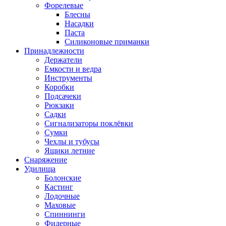
Форелевые
Блесны
Насадки
Паста
Силиконовые приманки
Принадлежности
Держатели
Емкости и ведра
Инструменты
Коробки
Подсачеки
Рюкзаки
Садки
Сигнализаторы поклёвки
Сумки
Чехлы и тубусы
Ящики летние
Снаряжение
Удилища
Болонские
Кастинг
Лодочные
Маховые
Спиннинги
Фидерные