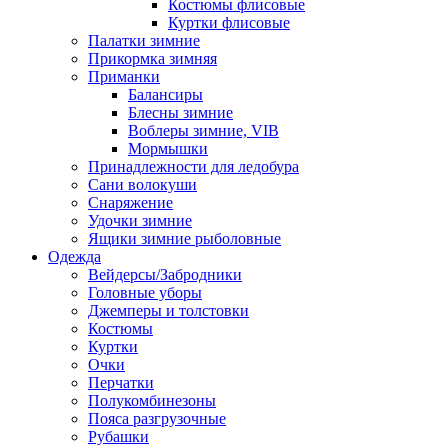
Костюмы флисовые
Куртки флисовые
Палатки зимние
Прикормка зимняя
Приманки
Балансиры
Блесны зимние
Воблеры зимние, VIB
Мормышки
Принадлежности для ледобура
Сани волокуши
Снаряжение
Удочки зимние
Ящики зимние рыболовные
Одежда
Вейдерсы/Забродники
Головные уборы
Джемперы и толстовки
Костюмы
Куртки
Очки
Перчатки
Полукомбинезоны
Пояса разгрузочные
Рубашки