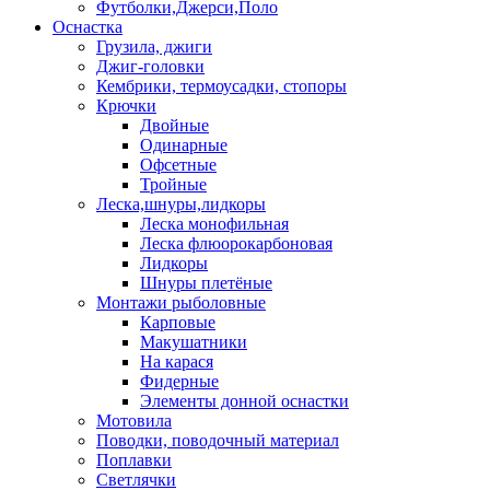
Футболки,Джерси,Поло
Оснастка
Грузила, джиги
Джиг-головки
Кембрики, термоусадки, стопоры
Крючки
Двойные
Одинарные
Офсетные
Тройные
Леска,шнуры,лидкоры
Леска монофильная
Леска флюорокарбоновая
Лидкоры
Шнуры плетёные
Монтажи рыболовные
Карповые
Макушатники
На карася
Фидерные
Элементы донной оснастки
Мотовила
Поводки, поводочный материал
Поплавки
Светлячки