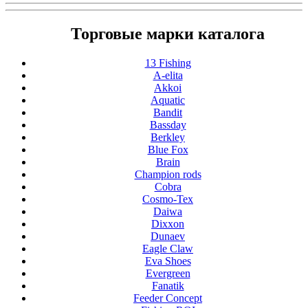
Торговые марки каталога
13 Fishing
A-elita
Akkoi
Aquatic
Bandit
Bassday
Berkley
Blue Fox
Brain
Champion rods
Cobra
Cosmo-Tex
Daiwa
Dixxon
Dunaev
Eagle Claw
Eva Shoes
Evergreen
Fanatik
Feeder Concept