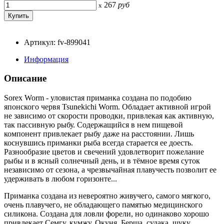
267
руб
x
Артикул: fv-899041
Информация
Описание
Sorex Worm - уловистая приманка создана по подобию
японского червя Tsunekichi Worm. Обладает активной игрой
не зависимо от скорости проводки, привлекая как активную,
так пассивную рыбу. Содержащийся в нем пищевой
компонент привлекает рыбу даже на расстоянии. Лишь
коснувшись приманки рыба всегда старается ее доесть.
Разнообразие цветов и свечений удовлетворит пожелание
рыбы и в ясный солнечный день, и в тёмное время суток
независимо от сезона, а чрезвычайная плавучесть позволит ее
удерживать в любом горизонте...
Приманка создана из невероятно живучего, самого мягкого,
очень плавучего, не обладающего памятью медицинского
силикона. Создана для ловли форели, но одинаково хорошо
привлекает Семгу, кумжу, Окуня, Берша, судака, щуку.