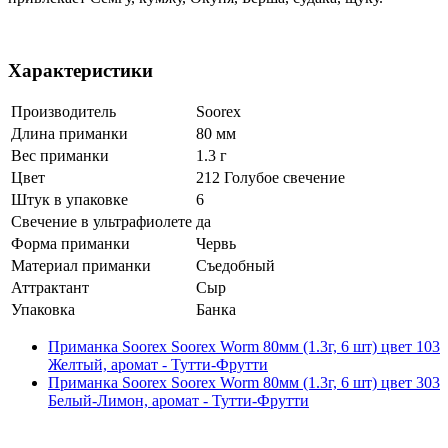
Характеристики
Производитель
Soorex
Длина приманки
80 мм
Вес приманки
1.3 г
Цвет
212 Голубое свечение
Штук в упаковке
6
Свечение в ультрафиолете
да
Форма приманки
Червь
Материал приманки
Съедобный
Аттрактант
Сыр
Упаковка
Банка
Приманка Soorex Soorex Worm 80мм (1.3г, 6 шт) цвет 103
Желтый, аромат - Тутти-Фрутти
Приманка Soorex Soorex Worm 80мм (1.3г, 6 шт) цвет 303
Белый-Лимон, аромат - Тутти-Фрутти