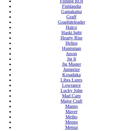
Fishing ROI
Fishlandia
Gamakatsu
Graff
Graphiteleader
Halco
Haski light
Hearty Rise
Helios
Huntsman
Jaxon
Jig It
Jig Master
Jumprize
Kosadaka
Libra Lures
Lowrance
Lucky John
Mad Carp
Major Craft
Manns
Maver
Meiho
Mepps
Metsui