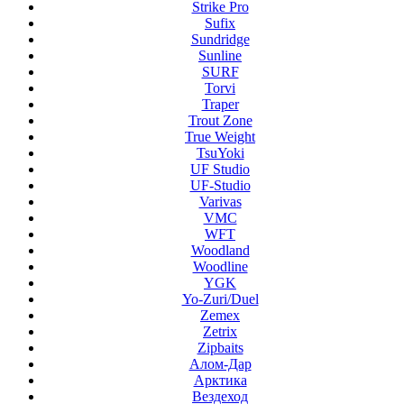
Strike Pro
Sufix
Sundridge
Sunline
SURF
Torvi
Traper
Trout Zone
True Weight
TsuYoki
UF Studio
UF-Studio
Varivas
VMC
WFT
Woodland
Woodline
YGK
Yo-Zuri/Duel
Zemex
Zetrix
Zipbaits
Алом-Дар
Арктика
Вездеход