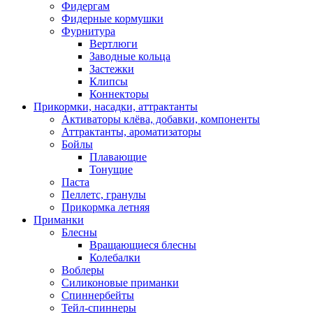
Фидергам
Фидерные кормушки
Фурнитура
Вертлюги
Заводные кольца
Застежки
Клипсы
Коннекторы
Прикормки, насадки, аттрактанты
Активаторы клёва, добавки, компоненты
Аттрактанты, ароматизаторы
Бойлы
Плавающие
Тонущие
Паста
Пеллетс, гранулы
Прикормка летняя
Приманки
Блесны
Вращающиеся блесны
Колебалки
Воблеры
Силиконовые приманки
Спиннербейты
Тейл-спиннеры