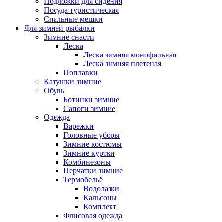
Подложки для сидения
Посуда туристическая
Спальные мешки
Для зимней рыбалки
Зимние снасти
Леска
Леска зимняя монофильная
Леска зимняя плетеная
Поплавки
Катушки зимние
Обувь
Ботинки зимние
Сапоги зимние
Одежда
Варежки
Головные уборы
Зимние костюмы
Зимние куртки
Комбинезоны
Перчатки зимние
Термобельё
Водолазки
Кальсоны
Комплект
Флисовая одежда