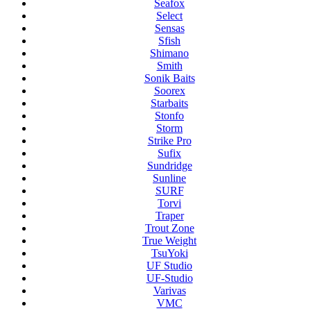
Seafox
Select
Sensas
Sfish
Shimano
Smith
Sonik Baits
Soorex
Starbaits
Stonfo
Storm
Strike Pro
Sufix
Sundridge
Sunline
SURF
Torvi
Traper
Trout Zone
True Weight
TsuYoki
UF Studio
UF-Studio
Varivas
VMC