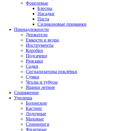
Форелевые
Блесны
Насадки
Паста
Силиконовые приманки
Принадлежности
Держатели
Емкости и ведра
Инструменты
Коробки
Подсачеки
Рюкзаки
Садки
Сигнализаторы поклёвки
Сумки
Чехлы и тубусы
Ящики летние
Снаряжение
Удилища
Болонские
Кастинг
Лодочные
Маховые
Спиннинги
Фидерные