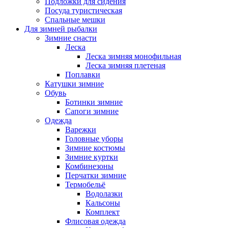
Подложки для сидения
Посуда туристическая
Спальные мешки
Для зимней рыбалки
Зимние снасти
Леска
Леска зимняя монофильная
Леска зимняя плетеная
Поплавки
Катушки зимние
Обувь
Ботинки зимние
Сапоги зимние
Одежда
Варежки
Головные уборы
Зимние костюмы
Зимние куртки
Комбинезоны
Перчатки зимние
Термобельё
Водолазки
Кальсоны
Комплект
Флисовая одежда