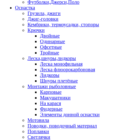
Футболки,Джерси,Поло
Оснастка
Грузила, джиги
Джиг-головки
Кембрики, термоусадки, стопоры
Крючки
Двойные
Одинарные
Офсетные
Тройные
Леска,шнуры,лидкоры
Леска монофильная
Леска флюорокарбоновая
Лидкоры
Шнуры плетёные
Монтажи рыболовные
Карповые
Макушатники
На карася
Фидерные
Элементы донной оснастки
Мотовила
Поводки, поводочный материал
Поплавки
Светлячки