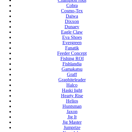
Champion rods
Cobra
Cosmo-Tex
Daiwa
Dixxon
Dunaev
Eagle Claw
Eva Shoes
Evergreen
Fanatik
Feeder Concept
Fishing ROI
Fishlandia
Gamakatsu
Graff
Graphiteleader
Halco
Haski light
Hearty Rise
Helios
Huntsman
Jaxon
Jig It
Jig Master
Jumprize