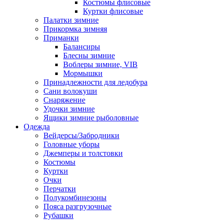
Костюмы флисовые
Куртки флисовые
Палатки зимние
Прикормка зимняя
Приманки
Балансиры
Блесны зимние
Воблеры зимние, VIB
Мормышки
Принадлежности для ледобура
Сани волокуши
Снаряжение
Удочки зимние
Ящики зимние рыболовные
Одежда
Вейдерсы/Забродники
Головные уборы
Джемперы и толстовки
Костюмы
Куртки
Очки
Перчатки
Полукомбинезоны
Пояса разгрузочные
Рубашки