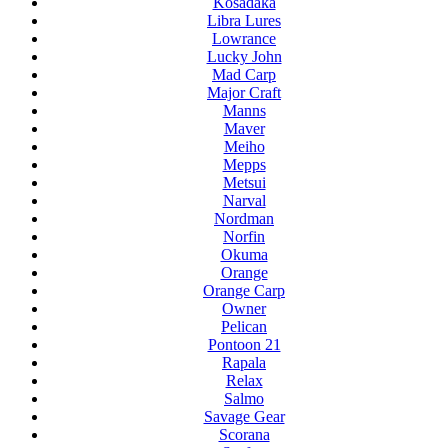
Kosadaka
Libra Lures
Lowrance
Lucky John
Mad Carp
Major Craft
Manns
Maver
Meiho
Mepps
Metsui
Narval
Nordman
Norfin
Okuma
Orange
Orange Carp
Owner
Pelican
Pontoon 21
Rapala
Relax
Salmo
Savage Gear
Scorana