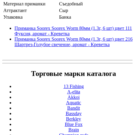
Материал приманки
Съедобный
Аттрактант
Сыр
Упаковка
Банка
Приманка Soorex Soorex Worm 80мм (1.3г, 6 шт) цвет 111
Фуксия, аромат - Креветка
Приманка Soorex Soorex Worm 80мм (1.3г, 6 шт) цвет 216
Шартрез-Голубое свечение, аромат - Креветка
Торговые марки каталога
13 Fishing
A-elita
Akkoi
Aquatic
Bandit
Bassday
Berkley
Blue Fox
Brain