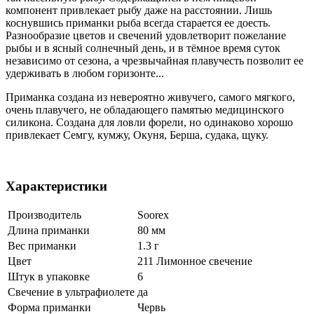
компонент привлекает рыбу даже на расстоянии. Лишь
коснувшись приманки рыба всегда старается ее доесть.
Разнообразие цветов и свечений удовлетворит пожелание
рыбы и в ясный солнечный день, и в тёмное время суток
независимо от сезона, а чрезвычайная плавучесть позволит ее
удерживать в любом горизонте...
Приманка создана из невероятно живучего, самого мягкого,
очень плавучего, не обладающего памятью медицинского
силикона. Создана для ловли форели, но одинаково хорошо
привлекает Семгу, кумжу, Окуня, Берша, судака, щуку.
Характеристики
Производитель
Soorex
Длина приманки
80 мм
Вес приманки
1.3 г
Цвет
211 Лимонное свечение
Штук в упаковке
6
Свечение в ультрафиолете
да
Форма приманки
Червь