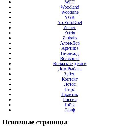
WFT
Woodland
Woodline
YGK
Yo-Zuri/Duel
Zemex
Zetrix
Zipbaits
Алом-Дар
Арктика
Вездеход
Волжанка
Волжские джиги
Дом Рыбака
Зубец
Контакт
Лотос
Пирс
Практик
Россия
Тайга
Тайф
Основные
страницы