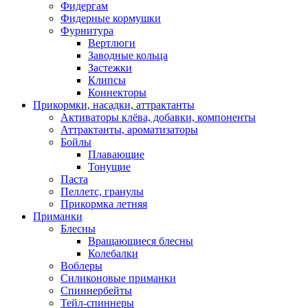
Фидергам
Фидерные кормушки
Фурнитура
Вертлюги
Заводные кольца
Застежки
Клипсы
Коннекторы
Прикормки, насадки, аттрактанты
Активаторы клёва, добавки, компоненты
Аттрактанты, ароматизаторы
Бойлы
Плавающие
Тонущие
Паста
Пеллетс, гранулы
Прикормка летняя
Приманки
Блесны
Вращающиеся блесны
Колебалки
Воблеры
Силиконовые приманки
Спиннербейты
Тейл-спиннеры