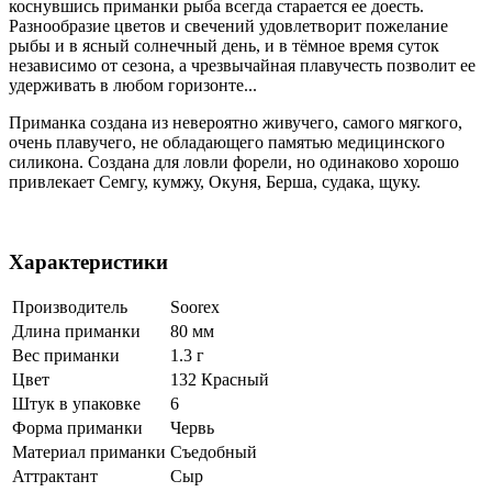
коснувшись приманки рыба всегда старается ее доесть.
Разнообразие цветов и свечений удовлетворит пожелание
рыбы и в ясный солнечный день, и в тёмное время суток
независимо от сезона, а чрезвычайная плавучесть позволит ее
удерживать в любом горизонте...
Приманка создана из невероятно живучего, самого мягкого,
очень плавучего, не обладающего памятью медицинского
силикона. Создана для ловли форели, но одинаково хорошо
привлекает Семгу, кумжу, Окуня, Берша, судака, щуку.
Характеристики
Производитель
Soorex
Длина приманки
80 мм
Вес приманки
1.3 г
Цвет
132 Красный
Штук в упаковке
6
Форма приманки
Червь
Материал приманки
Съедобный
Аттрактант
Сыр