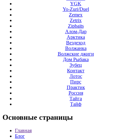
YGK
Yo-Zuri/Duel
Zemex
Zetrix
Zipbaits
Алом-Дар
Арктика
Вездеход
Волжанка
Волжские джиги
Дом Рыбака
Зубец
Контакт
Лотос
Пирс
Практик
Россия
Тайга
Тайф
Основные
страницы
Главная
Блог