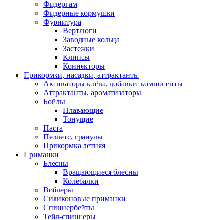
Фидергам
Фидерные кормушки
Фурнитура
Вертлюги
Заводные кольца
Застежки
Клипсы
Коннекторы
Прикормки, насадки, аттрактанты
Активаторы клёва, добавки, компоненты
Аттрактанты, ароматизаторы
Бойлы
Плавающие
Тонущие
Паста
Пеллетс, гранулы
Прикормка летняя
Приманки
Блесны
Вращающиеся блесны
Колебалки
Воблеры
Силиконовые приманки
Спиннербейты
Тейл-спиннеры