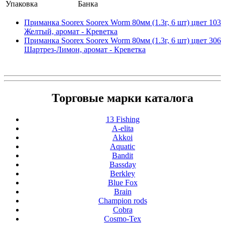
Упаковка
Банка
Приманка Soorex Soorex Worm 80мм (1.3г, 6 шт) цвет 103
Желтый, аромат - Креветка
Приманка Soorex Soorex Worm 80мм (1.3г, 6 шт) цвет 306
Шартрез-Лимон, аромат - Креветка
Торговые марки каталога
13 Fishing
A-elita
Akkoi
Aquatic
Bandit
Bassday
Berkley
Blue Fox
Brain
Champion rods
Cobra
Cosmo-Tex