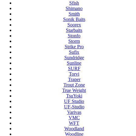
Sfish
Shimano
Smith
Sonik Baits
Soorex
Starbaits
Stonfo
Storm
Strike Pro
Sufix
Sundridge
Sunline
SURF
Torvi
Traper
Trout Zone
True Weight
TsuYoki
UF Studio
UF-Studio
Varivas
VMC
WFT
Woodland
Woodline