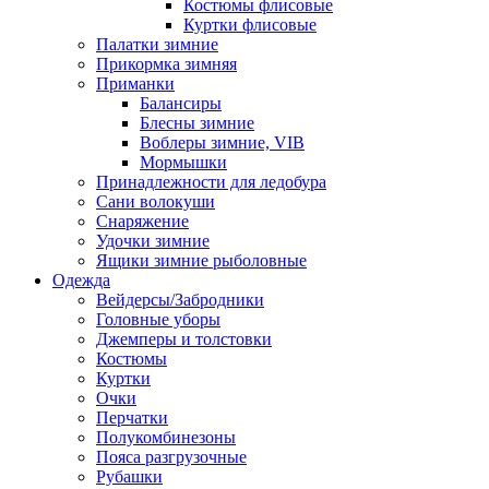
Костюмы флисовые
Куртки флисовые
Палатки зимние
Прикормка зимняя
Приманки
Балансиры
Блесны зимние
Воблеры зимние, VIB
Мормышки
Принадлежности для ледобура
Сани волокуши
Снаряжение
Удочки зимние
Ящики зимние рыболовные
Одежда
Вейдерсы/Забродники
Головные уборы
Джемперы и толстовки
Костюмы
Куртки
Очки
Перчатки
Полукомбинезоны
Пояса разгрузочные
Рубашки