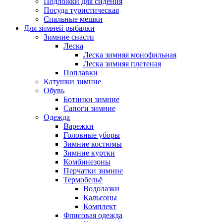
Подложки для сидения
Посуда туристическая
Спальные мешки
Для зимней рыбалки
Зимние снасти
Леска
Леска зимняя монофильная
Леска зимняя плетеная
Поплавки
Катушки зимние
Обувь
Ботинки зимние
Сапоги зимние
Одежда
Варежки
Головные уборы
Зимние костюмы
Зимние куртки
Комбинезоны
Перчатки зимние
Термобельё
Водолазки
Кальсоны
Комплект
Флисовая одежда