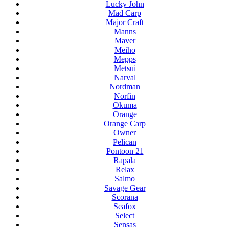
Lucky John
Mad Carp
Major Craft
Manns
Maver
Meiho
Mepps
Metsui
Narval
Nordman
Norfin
Okuma
Orange
Orange Carp
Owner
Pelican
Pontoon 21
Rapala
Relax
Salmo
Savage Gear
Scorana
Seafox
Select
Sensas