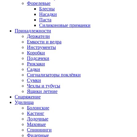
Форелевые
Блесны
Насадки
Паста
Силиконовые приманки
Принадлежности
Держатели
Емкости и ведра
Инструменты
Коробки
Подсачеки
Рюкзаки
Садки
Сигнализаторы поклёвки
Сумки
Чехлы и тубусы
Ящики летние
Снаряжение
Удилища
Болонские
Кастинг
Лодочные
Маховые
Спиннинги
Фидерные