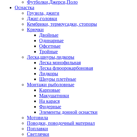
Футболки,Джерси,Поло
Оснастка
Грузила, джиги
Джиг-головки
Кембрики, термоусадки, стопоры
Крючки
Двойные
Одинарные
Офсетные
Тройные
Леска,шнуры,лидкоры
Леска монофильная
Леска флюорокарбоновая
Лидкоры
Шнуры плетёные
Монтажи рыболовные
Карповые
Макушатники
На карася
Фидерные
Элементы донной оснастки
Мотовила
Поводки, поводочный материал
Поплавки
Светлячки