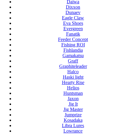
Daiwa
Dixxon
Dunaev
Eagle Claw
Eva Shoes
Evergreen
Fanatik
Feeder Concept
Fishing ROI
Fishlandia
Gamakatsu
Graff
Graphiteleader
Halco
Haski light
Hearty Rise
Helios
Huntsman
Jaxon
Jig It
Jig Master
Jumprize
Kosadaka
Libra Lures
Lowrance