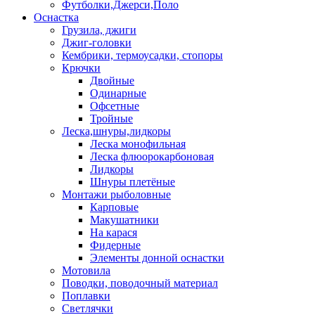
Футболки,Джерси,Поло
Оснастка
Грузила, джиги
Джиг-головки
Кембрики, термоусадки, стопоры
Крючки
Двойные
Одинарные
Офсетные
Тройные
Леска,шнуры,лидкоры
Леска монофильная
Леска флюорокарбоновая
Лидкоры
Шнуры плетёные
Монтажи рыболовные
Карповые
Макушатники
На карася
Фидерные
Элементы донной оснастки
Мотовила
Поводки, поводочный материал
Поплавки
Светлячки