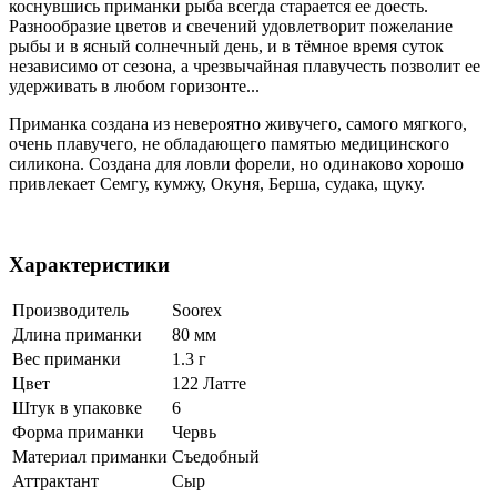
коснувшись приманки рыба всегда старается ее доесть.
Разнообразие цветов и свечений удовлетворит пожелание
рыбы и в ясный солнечный день, и в тёмное время суток
независимо от сезона, а чрезвычайная плавучесть позволит ее
удерживать в любом горизонте...
Приманка создана из невероятно живучего, самого мягкого,
очень плавучего, не обладающего памятью медицинского
силикона. Создана для ловли форели, но одинаково хорошо
привлекает Семгу, кумжу, Окуня, Берша, судака, щуку.
Характеристики
Производитель
Soorex
Длина приманки
80 мм
Вес приманки
1.3 г
Цвет
122 Латте
Штук в упаковке
6
Форма приманки
Червь
Материал приманки
Съедобный
Аттрактант
Сыр