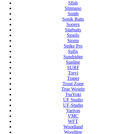
Sfish
Shimano
Smith
Sonik Baits
Soorex
Starbaits
Stonfo
Storm
Strike Pro
Sufix
Sundridge
Sunline
SURF
Torvi
Traper
Trout Zone
True Weight
TsuYoki
UF Studio
UF-Studio
Varivas
VMC
WFT
Woodland
Woodline