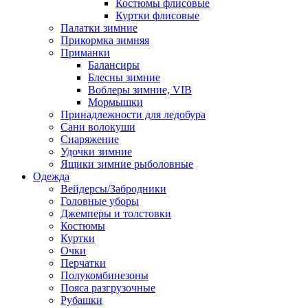
Костюмы флисовые
Куртки флисовые
Палатки зимние
Прикормка зимняя
Приманки
Балансиры
Блесны зимние
Воблеры зимние, VIB
Мормышки
Принадлежности для ледобура
Сани волокуши
Снаряжение
Удочки зимние
Ящики зимние рыболовные
Одежда
Вейдерсы/Забродники
Головные уборы
Джемперы и толстовки
Костюмы
Куртки
Очки
Перчатки
Полукомбинезоны
Пояса разгрузочные
Рубашки