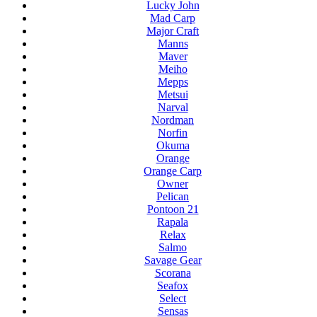
Lucky John
Mad Carp
Major Craft
Manns
Maver
Meiho
Mepps
Metsui
Narval
Nordman
Norfin
Okuma
Orange
Orange Carp
Owner
Pelican
Pontoon 21
Rapala
Relax
Salmo
Savage Gear
Scorana
Seafox
Select
Sensas