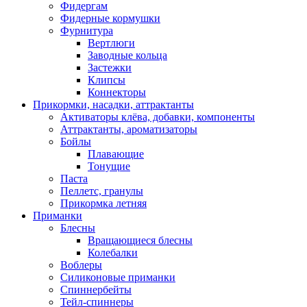
Фидергам
Фидерные кормушки
Фурнитура
Вертлюги
Заводные кольца
Застежки
Клипсы
Коннекторы
Прикормки, насадки, аттрактанты
Активаторы клёва, добавки, компоненты
Аттрактанты, ароматизаторы
Бойлы
Плавающие
Тонущие
Паста
Пеллетс, гранулы
Прикормка летняя
Приманки
Блесны
Вращающиеся блесны
Колебалки
Воблеры
Силиконовые приманки
Спиннербейты
Тейл-спиннеры