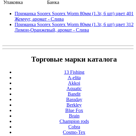
Упаковка
Банка
Приманка Soorex Soorex Worm 80мм (1.3г, 6 шт) цвет 401
Жемчуг, аромат - Слива
Приманка Soorex Soorex Worm 80мм (1.3г, 6 шт) цвет 312
Лимон-Оранжевый, аромат - Слива
Торговые марки каталога
13 Fishing
A-elita
Akkoi
Aquatic
Bandit
Bassday
Berkley
Blue Fox
Brain
Champion rods
Cobra
Cosmo-Tex