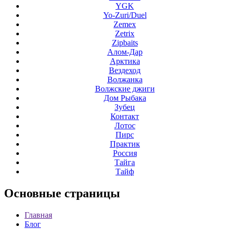
YGK
Yo-Zuri/Duel
Zemex
Zetrix
Zipbaits
Алом-Дар
Арктика
Вездеход
Волжанка
Волжские джиги
Дом Рыбака
Зубец
Контакт
Лотос
Пирс
Практик
Россия
Тайга
Тайф
Основные
страницы
Главная
Блог