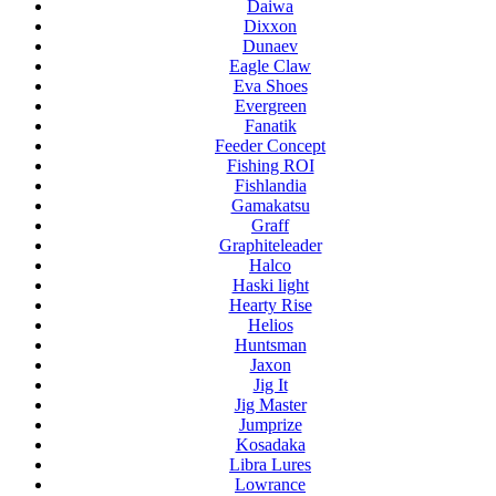
Daiwa
Dixxon
Dunaev
Eagle Claw
Eva Shoes
Evergreen
Fanatik
Feeder Concept
Fishing ROI
Fishlandia
Gamakatsu
Graff
Graphiteleader
Halco
Haski light
Hearty Rise
Helios
Huntsman
Jaxon
Jig It
Jig Master
Jumprize
Kosadaka
Libra Lures
Lowrance