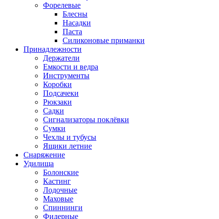
Форелевые
Блесны
Насадки
Паста
Силиконовые приманки
Принадлежности
Держатели
Емкости и ведра
Инструменты
Коробки
Подсачеки
Рюкзаки
Садки
Сигнализаторы поклёвки
Сумки
Чехлы и тубусы
Ящики летние
Снаряжение
Удилища
Болонские
Кастинг
Лодочные
Маховые
Спиннинги
Фидерные