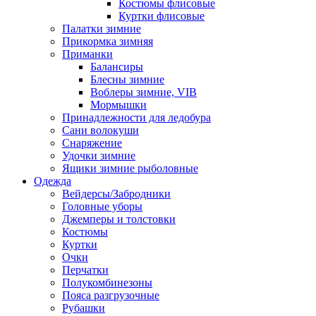
Костюмы флисовые
Куртки флисовые
Палатки зимние
Прикормка зимняя
Приманки
Балансиры
Блесны зимние
Воблеры зимние, VIB
Мормышки
Принадлежности для ледобура
Сани волокуши
Снаряжение
Удочки зимние
Ящики зимние рыболовные
Одежда
Вейдерсы/Забродники
Головные уборы
Джемперы и толстовки
Костюмы
Куртки
Очки
Перчатки
Полукомбинезоны
Пояса разгрузочные
Рубашки