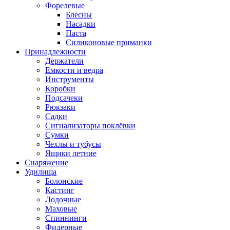
Форелевые
Блесны
Насадки
Паста
Силиконовые приманки
Принадлежности
Держатели
Емкости и ведра
Инструменты
Коробки
Подсачеки
Рюкзаки
Садки
Сигнализаторы поклёвки
Сумки
Чехлы и тубусы
Ящики летние
Снаряжение
Удилища
Болонские
Кастинг
Лодочные
Маховые
Спиннинги
Фидерные