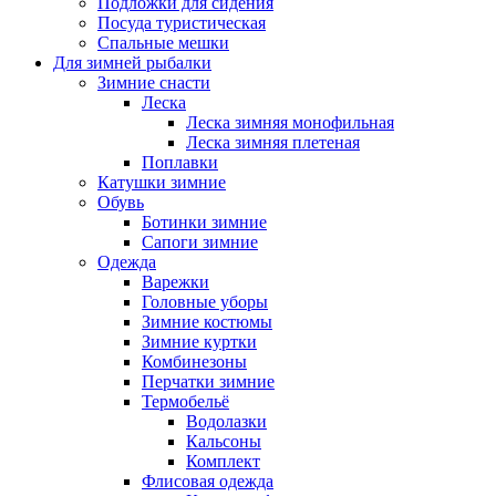
Подложки для сидения
Посуда туристическая
Спальные мешки
Для зимней рыбалки
Зимние снасти
Леска
Леска зимняя монофильная
Леска зимняя плетеная
Поплавки
Катушки зимние
Обувь
Ботинки зимние
Сапоги зимние
Одежда
Варежки
Головные уборы
Зимние костюмы
Зимние куртки
Комбинезоны
Перчатки зимние
Термобельё
Водолазки
Кальсоны
Комплект
Флисовая одежда