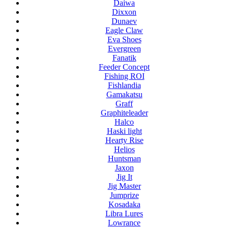
Daiwa
Dixxon
Dunaev
Eagle Claw
Eva Shoes
Evergreen
Fanatik
Feeder Concept
Fishing ROI
Fishlandia
Gamakatsu
Graff
Graphiteleader
Halco
Haski light
Hearty Rise
Helios
Huntsman
Jaxon
Jig It
Jig Master
Jumprize
Kosadaka
Libra Lures
Lowrance