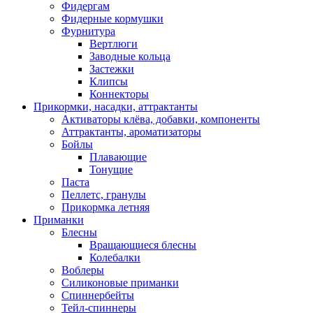
Фидергам
Фидерные кормушки
Фурнитура
Вертлюги
Заводные кольца
Застежки
Клипсы
Коннекторы
Прикормки, насадки, аттрактанты
Активаторы клёва, добавки, компоненты
Аттрактанты, ароматизаторы
Бойлы
Плавающие
Тонущие
Паста
Пеллетс, гранулы
Прикормка летняя
Приманки
Блесны
Вращающиеся блесны
Колебалки
Воблеры
Силиконовые приманки
Спиннербейты
Тейл-спиннеры