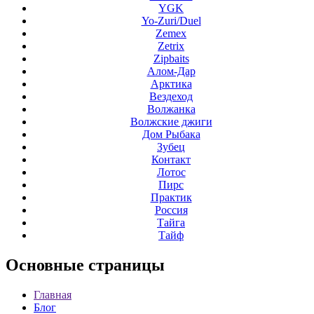
YGK
Yo-Zuri/Duel
Zemex
Zetrix
Zipbaits
Алом-Дар
Арктика
Вездеход
Волжанка
Волжские джиги
Дом Рыбака
Зубец
Контакт
Лотос
Пирс
Практик
Россия
Тайга
Тайф
Основные
страницы
Главная
Блог