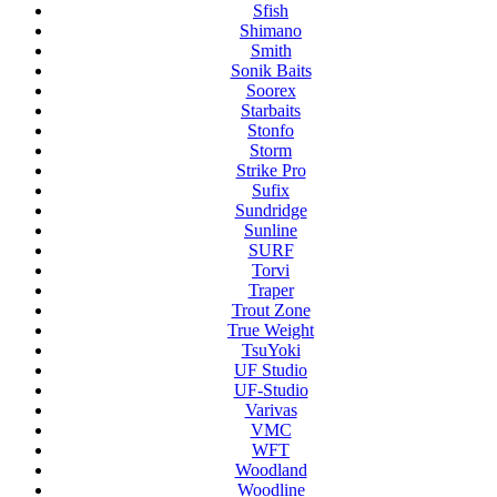
Sfish
Shimano
Smith
Sonik Baits
Soorex
Starbaits
Stonfo
Storm
Strike Pro
Sufix
Sundridge
Sunline
SURF
Torvi
Traper
Trout Zone
True Weight
TsuYoki
UF Studio
UF-Studio
Varivas
VMC
WFT
Woodland
Woodline