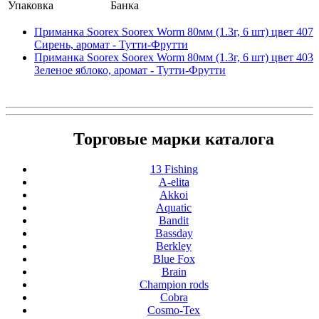
Упаковка
Банка
Приманка Soorex Soorex Worm 80мм (1.3г, 6 шт) цвет 407
Сирень, аромат - Тутти-Фрутти
Приманка Soorex Soorex Worm 80мм (1.3г, 6 шт) цвет 403
Зеленое яблоко, аромат - Тутти-Фрутти
Торговые марки каталога
13 Fishing
A-elita
Akkoi
Aquatic
Bandit
Bassday
Berkley
Blue Fox
Brain
Champion rods
Cobra
Cosmo-Tex