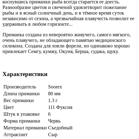
коснувшись приманки рыба всегда старается ее доесть.
Разнообразие цветов и свечений удовлетворит пожелание
рыбы и в ясный солнечный день, и в тёмное время суток
независимо от сезона, а чрезвычайная плавучесть позволит ее
удерживать в любом горизонте...
Приманка создана из невероятно живучего, самого мягкого,
очень плавучего, не обладающего памятью медицинского
силикона. Создана для ловли форели, но одинаково хорошо
привлекает Семгу, кумжу, Окуня, Берша, судака, щуку.
Характеристики
Производитель
Soorex
Длина приманки
80 мм
Вес приманки
1.3 г
Цвет
111 Фуксия
Штук в упаковке
6
Форма приманки
Червь
Материал приманки
Съедобный
Аттрактант
Сыр