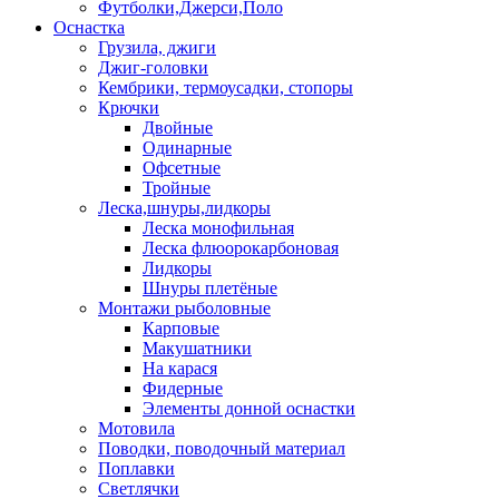
Футболки,Джерси,Поло
Оснастка
Грузила, джиги
Джиг-головки
Кембрики, термоусадки, стопоры
Крючки
Двойные
Одинарные
Офсетные
Тройные
Леска,шнуры,лидкоры
Леска монофильная
Леска флюорокарбоновая
Лидкоры
Шнуры плетёные
Монтажи рыболовные
Карповые
Макушатники
На карася
Фидерные
Элементы донной оснастки
Мотовила
Поводки, поводочный материал
Поплавки
Светлячки