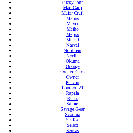
Lucky John
Mad Carp
Major Craft
Manns
Maver
Meiho
Mepps
Metsui
Narval
Nordman
Norfin
Okuma
Orange
Orange Carp
Owner
Pelican
Pontoon 21
Rapala
Relax
Salmo
Savage Gear
Scorana
Seafox
Select
Sensas