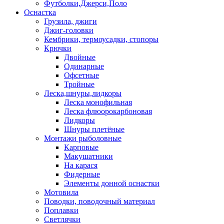
Футболки,Джерси,Поло
Оснастка
Грузила, джиги
Джиг-головки
Кембрики, термоусадки, стопоры
Крючки
Двойные
Одинарные
Офсетные
Тройные
Леска,шнуры,лидкоры
Леска монофильная
Леска флюорокарбоновая
Лидкоры
Шнуры плетёные
Монтажи рыболовные
Карповые
Макушатники
На карася
Фидерные
Элементы донной оснастки
Мотовила
Поводки, поводочный материал
Поплавки
Светлячки