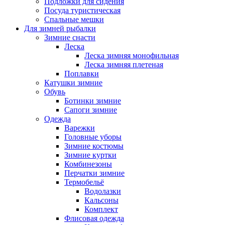
Подложки для сидения
Посуда туристическая
Спальные мешки
Для зимней рыбалки
Зимние снасти
Леска
Леска зимняя монофильная
Леска зимняя плетеная
Поплавки
Катушки зимние
Обувь
Ботинки зимние
Сапоги зимние
Одежда
Варежки
Головные уборы
Зимние костюмы
Зимние куртки
Комбинезоны
Перчатки зимние
Термобельё
Водолазки
Кальсоны
Комплект
Флисовая одежда