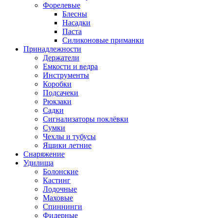
Форелевые
Блесны
Насадки
Паста
Силиконовые приманки
Принадлежности
Держатели
Емкости и ведра
Инструменты
Коробки
Подсачеки
Рюкзаки
Садки
Сигнализаторы поклёвки
Сумки
Чехлы и тубусы
Ящики летние
Снаряжение
Удилища
Болонские
Кастинг
Лодочные
Маховые
Спиннинги
Фидерные