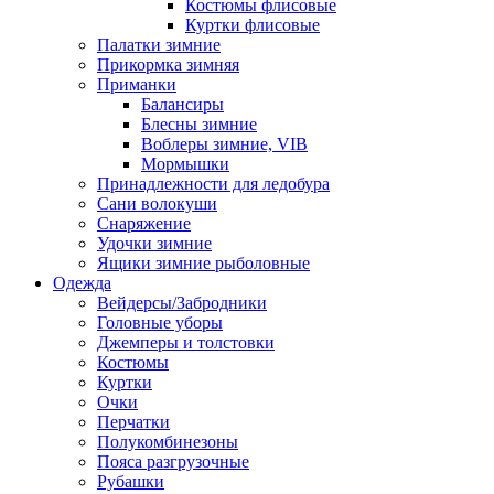
Костюмы флисовые
Куртки флисовые
Палатки зимние
Прикормка зимняя
Приманки
Балансиры
Блесны зимние
Воблеры зимние, VIB
Мормышки
Принадлежности для ледобура
Сани волокуши
Снаряжение
Удочки зимние
Ящики зимние рыболовные
Одежда
Вейдерсы/Забродники
Головные уборы
Джемперы и толстовки
Костюмы
Куртки
Очки
Перчатки
Полукомбинезоны
Пояса разгрузочные
Рубашки