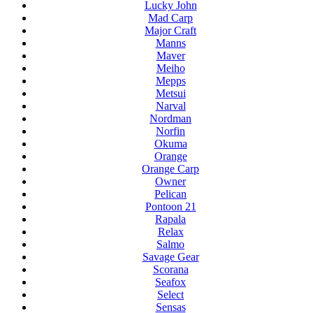
Lucky John
Mad Carp
Major Craft
Manns
Maver
Meiho
Mepps
Metsui
Narval
Nordman
Norfin
Okuma
Orange
Orange Carp
Owner
Pelican
Pontoon 21
Rapala
Relax
Salmo
Savage Gear
Scorana
Seafox
Select
Sensas