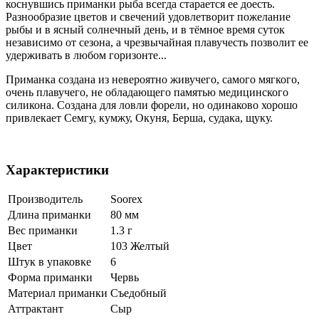
коснувшись приманки рыба всегда старается ее доесть.
Разнообразие цветов и свечений удовлетворит пожелание
рыбы и в ясный солнечный день, и в тёмное время суток
независимо от сезона, а чрезвычайная плавучесть позволит ее
удерживать в любом горизонте...
Приманка создана из невероятно живучего, самого мягкого,
очень плавучего, не обладающего памятью медицинского
силикона. Создана для ловли форели, но одинаково хорошо
привлекает Семгу, кумжу, Окуня, Берша, судака, щуку.
Характеристики
Производитель
Soorex
Длина приманки
80 мм
Вес приманки
1.3 г
Цвет
103 Желтый
Штук в упаковке
6
Форма приманки
Червь
Материал приманки
Съедобный
Аттрактант
Сыр