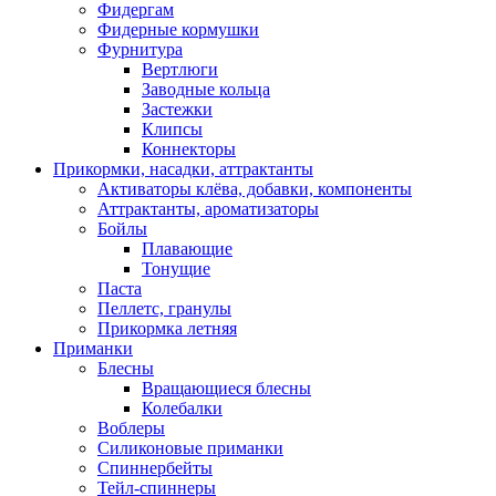
Фидергам
Фидерные кормушки
Фурнитура
Вертлюги
Заводные кольца
Застежки
Клипсы
Коннекторы
Прикормки, насадки, аттрактанты
Активаторы клёва, добавки, компоненты
Аттрактанты, ароматизаторы
Бойлы
Плавающие
Тонущие
Паста
Пеллетс, гранулы
Прикормка летняя
Приманки
Блесны
Вращающиеся блесны
Колебалки
Воблеры
Силиконовые приманки
Спиннербейты
Тейл-спиннеры