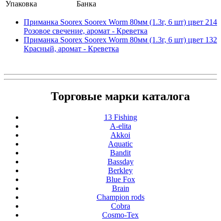
Упаковка
Банка
Приманка Soorex Soorex Worm 80мм (1.3г, 6 шт) цвет 214
Розовое свечение, аромат - Креветка
Приманка Soorex Soorex Worm 80мм (1.3г, 6 шт) цвет 132
Красный, аромат - Креветка
Торговые марки каталога
13 Fishing
A-elita
Akkoi
Aquatic
Bandit
Bassday
Berkley
Blue Fox
Brain
Champion rods
Cobra
Cosmo-Tex