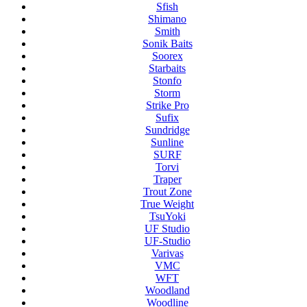
Sfish
Shimano
Smith
Sonik Baits
Soorex
Starbaits
Stonfo
Storm
Strike Pro
Sufix
Sundridge
Sunline
SURF
Torvi
Traper
Trout Zone
True Weight
TsuYoki
UF Studio
UF-Studio
Varivas
VMC
WFT
Woodland
Woodline