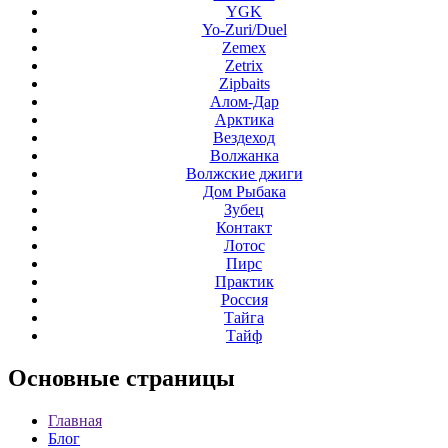
YGK
Yo-Zuri/Duel
Zemex
Zetrix
Zipbaits
Алом-Дар
Арктика
Вездеход
Волжанка
Волжские джиги
Дом Рыбака
Зубец
Контакт
Лотос
Пирс
Практик
Россия
Тайга
Тайф
Основные
страницы
Главная
Блог