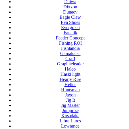
Daiwa
Dixxon
Dunaev
Eagle Claw
Eva Shoes
Evergreen
Fanatik
Feeder Concept
Fishing ROI
Fishlandia
Gamakatsu
Graff
Graphiteleader
Halco
Haski light
Hearty Rise
Helios
Huntsman
Jaxon
Jig It
Jig Master
Jumprize
Kosadaka
Libra Lures
Lowrance