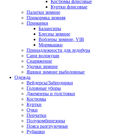
Костюмы флисовые
Куртки флисовые
Палатки зимние
Прикормка зимняя
Приманки
Балансиры
Блесны зимние
Воблеры зимние, VIB
Мормышки
Принадлежности для ледобура
Сани волокуши
Снаряжение
Удочки зимние
Ящики зимние рыболовные
Одежда
Вейдерсы/Забродники
Головные уборы
Джемперы и толстовки
Костюмы
Куртки
Очки
Перчатки
Полукомбинезоны
Пояса разгрузочные
Рубашки