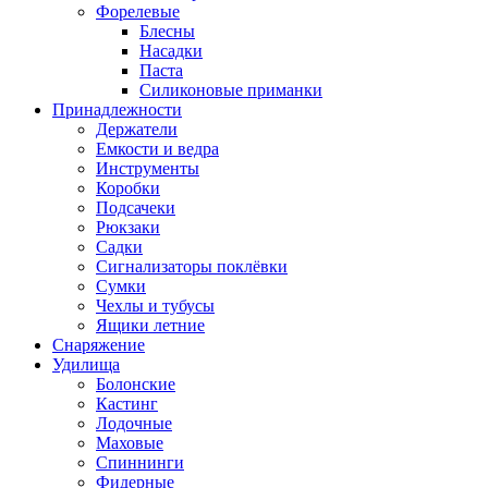
Форелевые
Блесны
Насадки
Паста
Силиконовые приманки
Принадлежности
Держатели
Емкости и ведра
Инструменты
Коробки
Подсачеки
Рюкзаки
Садки
Сигнализаторы поклёвки
Сумки
Чехлы и тубусы
Ящики летние
Снаряжение
Удилища
Болонские
Кастинг
Лодочные
Маховые
Спиннинги
Фидерные