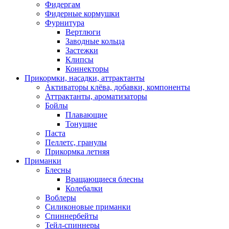
Фидергам
Фидерные кормушки
Фурнитура
Вертлюги
Заводные кольца
Застежки
Клипсы
Коннекторы
Прикормки, насадки, аттрактанты
Активаторы клёва, добавки, компоненты
Аттрактанты, ароматизаторы
Бойлы
Плавающие
Тонущие
Паста
Пеллетс, гранулы
Прикормка летняя
Приманки
Блесны
Вращающиеся блесны
Колебалки
Воблеры
Силиконовые приманки
Спиннербейты
Тейл-спиннеры