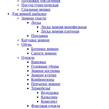
Подложки для сидения
Посуда туристическая
Спальные мешки
Для зимней рыбалки
Зимние снасти
Леска
Леска зимняя монофильная
Леска зимняя плетеная
Поплавки
Катушки зимние
Обувь
Ботинки зимние
Сапоги зимние
Одежда
Варежки
Головные уборы
Зимние костюмы
Зимние куртки
Комбинезоны
Перчатки зимние
Термобельё
Водолазки
Кальсоны
Комплект
Флисовая одежда