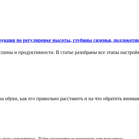
укция по регулировке высоты, глубины сиденья, подлокотни
спины и продуктивности. В статье разобраны все этапы настройк
на обуви, как его правильно расставить и на что обратить вним
о зоны примерки. Даём конкретные решения для магазина.