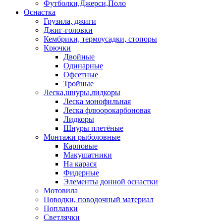
Футболки,Джерси,Поло
Оснастка
Грузила, джиги
Джиг-головки
Кембрики, термоусадки, стопоры
Крючки
Двойные
Одинарные
Офсетные
Тройные
Леска,шнуры,лидкоры
Леска монофильная
Леска флюорокарбоновая
Лидкоры
Шнуры плетёные
Монтажи рыболовные
Карповые
Макушатники
На карася
Фидерные
Элементы донной оснастки
Мотовила
Поводки, поводочный материал
Поплавки
Светлячки