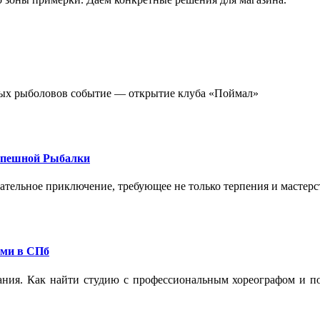
стных рыболовов событие — открытие клуба «Поймал»
спешной Рыбалки
екательное приключение, требующее не только терпения и мастер
ами в СПб
ания. Как найти студию с профессиональным хореографом и по