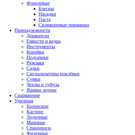
Форелевые
Блесны
Насадки
Паста
Силиконовые приманки
Принадлежности
Держатели
Емкости и ведра
Инструменты
Коробки
Подсачеки
Рюкзаки
Садки
Сигнализаторы поклёвки
Сумки
Чехлы и тубусы
Ящики летние
Снаряжение
Удилища
Болонские
Кастинг
Лодочные
Маховые
Спиннинги
Фидерные