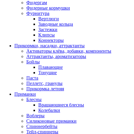
Фидергам
Фидерные кормушки
Фурнитура
Вертлюги
Заводные кольца
Застежки
Клипсы
Коннекторы
Прикормки, насадки, аттрактанты
Активаторы клёва, добавки, компоненты
Аттрактанты, ароматизаторы
Бойлы
Плавающие
Тонущие
Паста
Пеллетс, гранулы
Прикормка летняя
Приманки
Блесны
Вращающиеся блесны
Колебалки
Воблеры
Силиконовые приманки
Спиннербейты
Тейл-спиннеры