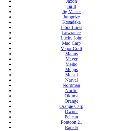
Jaxon
Jig It
Jig Master
Jumprize
Kosadaka
Libra Lures
Lowrance
Lucky John
Mad Carp
Major Craft
Manns
Maver
Meiho
Mepps
Metsui
Narval
Nordman
Norfin
Okuma
Orange
Orange Carp
Owner
Pelican
Pontoon 21
Rapala