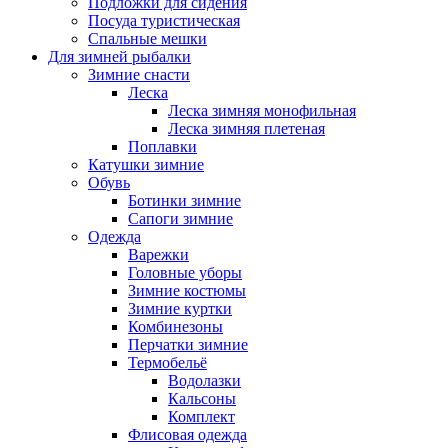
Подложки для сидения
Посуда туристическая
Спальные мешки
Для зимней рыбалки
Зимние снасти
Леска
Леска зимняя монофильная
Леска зимняя плетеная
Поплавки
Катушки зимние
Обувь
Ботинки зимние
Сапоги зимние
Одежда
Варежки
Головные уборы
Зимние костюмы
Зимние куртки
Комбинезоны
Перчатки зимние
Термобельё
Водолазки
Кальсоны
Комплект
Флисовая одежда