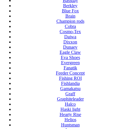
Bassday
Berkley
Blue Fox
Brain
Champion rods
Cobra
Cosmo-Tex
Daiwa
Dixxon
Dunaev
Eagle Claw
Eva Shoes
Evergreen
Fanatik
Feeder Concept
Fishing ROI
Fishlandia
Gamakatsu
Graff
Graphiteleader
Halco
Haski light
Hearty Rise
Helios
Huntsman