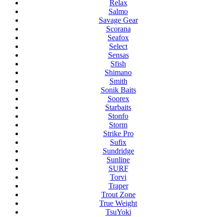
Relax
Salmo
Savage Gear
Scorana
Seafox
Select
Sensas
Sfish
Shimano
Smith
Sonik Baits
Soorex
Starbaits
Stonfo
Storm
Strike Pro
Sufix
Sundridge
Sunline
SURF
Torvi
Traper
Trout Zone
True Weight
TsuYoki