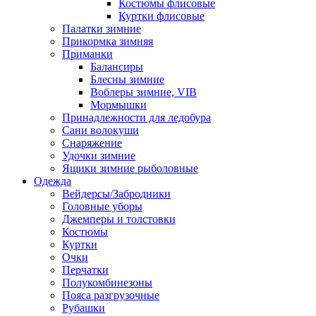
Костюмы флисовые
Куртки флисовые
Палатки зимние
Прикормка зимняя
Приманки
Балансиры
Блесны зимние
Воблеры зимние, VIB
Мормышки
Принадлежности для ледобура
Сани волокуши
Снаряжение
Удочки зимние
Ящики зимние рыболовные
Одежда
Вейдерсы/Забродники
Головные уборы
Джемперы и толстовки
Костюмы
Куртки
Очки
Перчатки
Полукомбинезоны
Пояса разгрузочные
Рубашки