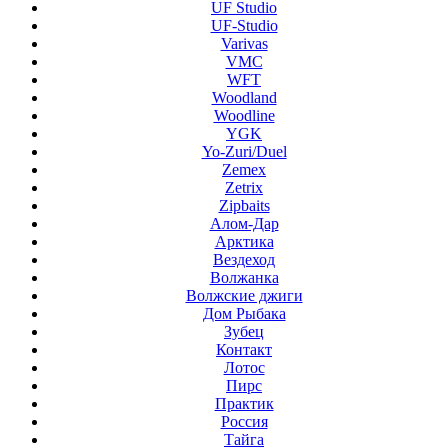
UF Studio
UF-Studio
Varivas
VMC
WFT
Woodland
Woodline
YGK
Yo-Zuri/Duel
Zemex
Zetrix
Zipbaits
Алом-Дар
Арктика
Вездеход
Волжанка
Волжские джиги
Дом Рыбака
Зубец
Контакт
Лотос
Пирс
Практик
Россия
Тайга