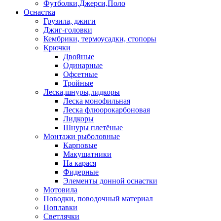
Футболки,Джерси,Поло
Оснастка
Грузила, джиги
Джиг-головки
Кембрики, термоусадки, стопоры
Крючки
Двойные
Одинарные
Офсетные
Тройные
Леска,шнуры,лидкоры
Леска монофильная
Леска флюорокарбоновая
Лидкоры
Шнуры плетёные
Монтажи рыболовные
Карповые
Макушатники
На карася
Фидерные
Элементы донной оснастки
Мотовила
Поводки, поводочный материал
Поплавки
Светлячки