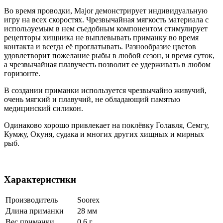
Во время проводки, Major демонстрирует индивидуальную
игру на всех скоростях. Чрезвычайная мягкость материала с
используемым в нем съедобным компонентом стимулирует
рецепторы хищника не выплевывать приманку во время
контакта и всегда её проглатывать. Разнообразие цветов
удовлетворит пожелание рыбы в любой сезон, и время суток,
а чрезвычайная плавучесть позволит ее удерживать в любом
горизонте.
В создании приманки используется чрезвычайно живучий,
очень мягкий и плавучий, не обладающий памятью
медицинский силикон.
Одинаково хорошо привлекает на поклёвку Голавля, Семгу,
Кумжу, Окуня, судака и многих других хищных и мирных
рыб.
Характеристики
Производитель
Soorex
Длина приманки
28 мм
Вес приманки
0.6 г