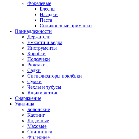
Форелевые
Блесны
Насадки
Паста
Силиконовые приманки
Принадлежности
Держатели
Емкости и ведра
Инструменты
Коробки
Подсачеки
Рюкзаки
Садки
Сигнализаторы поклёвки
Сумки
Чехлы и тубусы
Ящики летние
Снаряжение
Удилища
Болонские
Кастинг
Лодочные
Маховые
Спиннинги
Фидерные