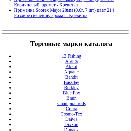
Коричневый, аромат - Креветка
Приманка Soorex Major 28мм (0.6г, 7 шт) цвет 214
Розовое свечение, аромат - Креветка
Торговые марки каталога
13 Fishing
A-elita
Akkoi
Aquatic
Bandit
Bassday
Berkley
Blue Fox
Brain
Champion rods
Cobra
Cosmo-Tex
Daiwa
Dixxon
Dunaev