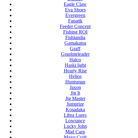
Eagle Claw
Eva Shoes
Evergreen
Fanatik
Feeder Concept
Fishing ROI
Fishlandia
Gamakatsu
Graff
Graphiteleader
Halco
Haski light
Hearty Rise
Helios
Huntsman
Jaxon
Jig It
Jig Master
Jumprize
Kosadaka
Libra Lures
Lowrance
Lucky John
Mad Carp
Major Craft