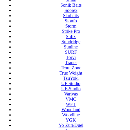
Sonik Baits
Soorex
Starbaits
Stonfo
Storm
Strike Pro
Sufix
Sundridge
Sunline
SURF
Torvi
Traper
Trout Zone
True Weight
TsuYoki
UF Studio
UF-Studio
Varivas
VMC
WFT
Woodland
Woodline
YGK
Yo-Zuri/Duel