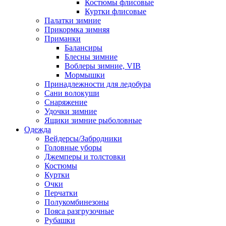
Костюмы флисовые
Куртки флисовые
Палатки зимние
Прикормка зимняя
Приманки
Балансиры
Блесны зимние
Воблеры зимние, VIB
Мормышки
Принадлежности для ледобура
Сани волокуши
Снаряжение
Удочки зимние
Ящики зимние рыболовные
Одежда
Вейдерсы/Забродники
Головные уборы
Джемперы и толстовки
Костюмы
Куртки
Очки
Перчатки
Полукомбинезоны
Пояса разгрузочные
Рубашки