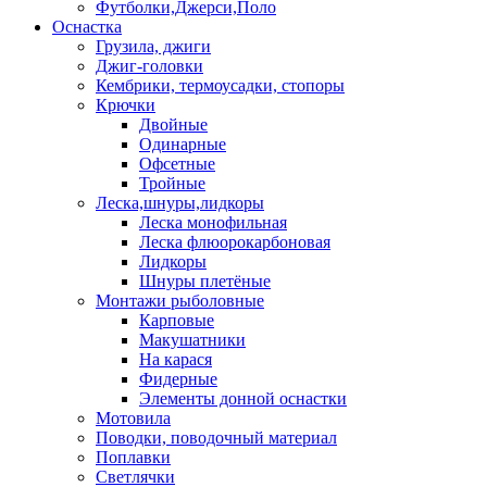
Футболки,Джерси,Поло
Оснастка
Грузила, джиги
Джиг-головки
Кембрики, термоусадки, стопоры
Крючки
Двойные
Одинарные
Офсетные
Тройные
Леска,шнуры,лидкоры
Леска монофильная
Леска флюорокарбоновая
Лидкоры
Шнуры плетёные
Монтажи рыболовные
Карповые
Макушатники
На карася
Фидерные
Элементы донной оснастки
Мотовила
Поводки, поводочный материал
Поплавки
Светлячки