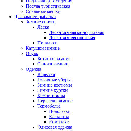
Подложки для сидения
Посуда туристическая
Спальные мешки
Для зимней рыбалки
Зимние снасти
Леска
Леска зимняя монофильная
Леска зимняя плетеная
Поплавки
Катушки зимние
Обувь
Ботинки зимние
Сапоги зимние
Одежда
Варежки
Головные уборы
Зимние костюмы
Зимние куртки
Комбинезоны
Перчатки зимние
Термобельё
Водолазки
Кальсоны
Комплект
Флисовая одежда