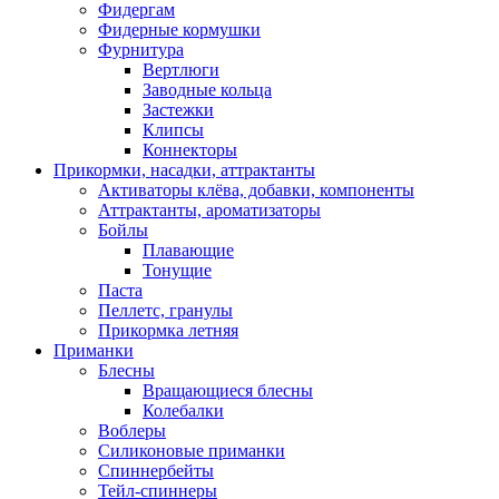
Фидергам
Фидерные кормушки
Фурнитура
Вертлюги
Заводные кольца
Застежки
Клипсы
Коннекторы
Прикормки, насадки, аттрактанты
Активаторы клёва, добавки, компоненты
Аттрактанты, ароматизаторы
Бойлы
Плавающие
Тонущие
Паста
Пеллетс, гранулы
Прикормка летняя
Приманки
Блесны
Вращающиеся блесны
Колебалки
Воблеры
Силиконовые приманки
Спиннербейты
Тейл-спиннеры