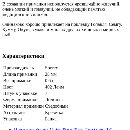
В создании приманки используется чрезвычайно живучий,
очень мягкий и плавучий, не обладающий памятью
медицинский силикон.
Одинаково хорошо привлекает на поклёвку Голавля, Семгу,
Кумжу, Окуня, судака и многих других хищных и мирных
рыб.
Характеристики
Производитель
Soorex
Длина приманки
28 мм
Вес приманки
0.6 г
Цвет
402 Лайм
Штук в упаковке
7
Форма приманки
Личинка
Материал приманки
Съедобный
Аттрактант
Креветка
Упаковка
Банка
Приманка Soorex Major 28мм (0.6г, 7 шт) цвет 131