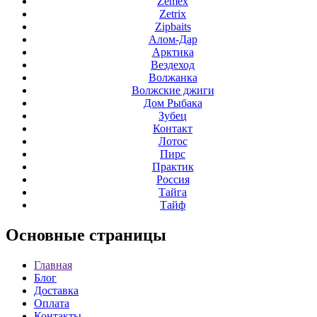
Zemex
Zetrix
Zipbaits
Алом-Дар
Арктика
Вездеход
Волжанка
Волжские джиги
Дом Рыбака
Зубец
Контакт
Лотос
Пирс
Практик
Россия
Тайга
Тайф
Основные
страницы
Главная
Блог
Доставка
Оплата
Контакты