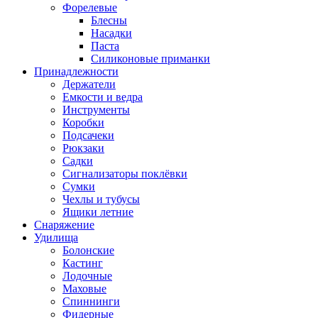
Форелевые
Блесны
Насадки
Паста
Силиконовые приманки
Принадлежности
Держатели
Емкости и ведра
Инструменты
Коробки
Подсачеки
Рюкзаки
Садки
Сигнализаторы поклёвки
Сумки
Чехлы и тубусы
Ящики летние
Снаряжение
Удилища
Болонские
Кастинг
Лодочные
Маховые
Спиннинги
Фидерные