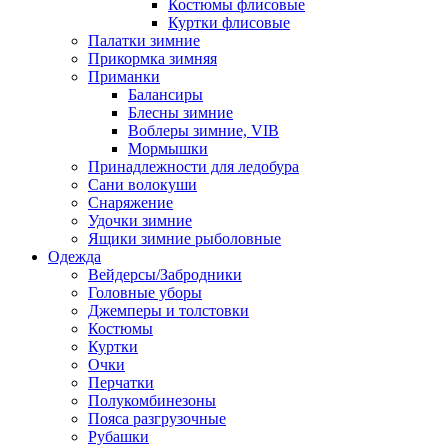
Костюмы флисовые
Куртки флисовые
Палатки зимние
Прикормка зимняя
Приманки
Балансиры
Блесны зимние
Воблеры зимние, VIB
Мормышки
Принадлежности для ледобура
Сани волокуши
Снаряжение
Удочки зимние
Ящики зимние рыболовные
Одежда
Вейдерсы/Забродники
Головные уборы
Джемперы и толстовки
Костюмы
Куртки
Очки
Перчатки
Полукомбинезоны
Пояса разгрузочные
Рубашки