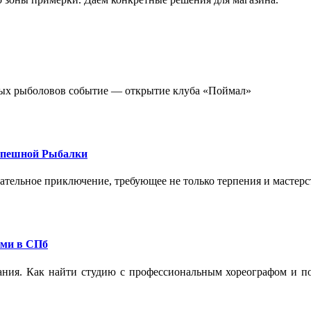
стных рыболовов событие — открытие клуба «Поймал»
спешной Рыбалки
екательное приключение, требующее не только терпения и мастер
ами в СПб
ания. Как найти студию с профессиональным хореографом и по