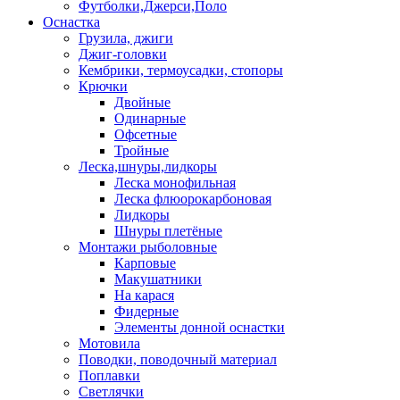
Футболки,Джерси,Поло
Оснастка
Грузила, джиги
Джиг-головки
Кембрики, термоусадки, стопоры
Крючки
Двойные
Одинарные
Офсетные
Тройные
Леска,шнуры,лидкоры
Леска монофильная
Леска флюорокарбоновая
Лидкоры
Шнуры плетёные
Монтажи рыболовные
Карповые
Макушатники
На карася
Фидерные
Элементы донной оснастки
Мотовила
Поводки, поводочный материал
Поплавки
Светлячки