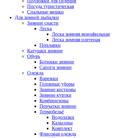
Подложки для сидения
Посуда туристическая
Спальные мешки
Для зимней рыбалки
Зимние снасти
Леска
Леска зимняя монофильная
Леска зимняя плетеная
Поплавки
Катушки зимние
Обувь
Ботинки зимние
Сапоги зимние
Одежда
Варежки
Головные уборы
Зимние костюмы
Зимние куртки
Комбинезоны
Перчатки зимние
Термобельё
Водолазки
Кальсоны
Комплект
Флисовая одежда