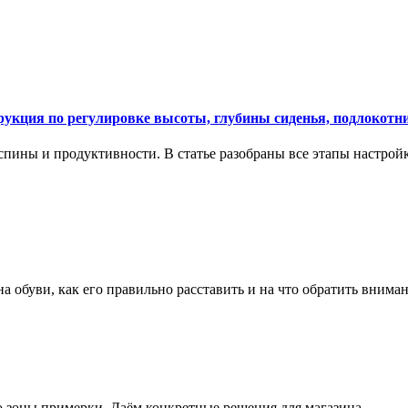
укция по регулировке высоты, глубины сиденья, подлокотни
спины и продуктивности. В статье разобраны все этапы настройк
на обуви, как его правильно расставить и на что обратить вним
о зоны примерки. Даём конкретные решения для магазина.