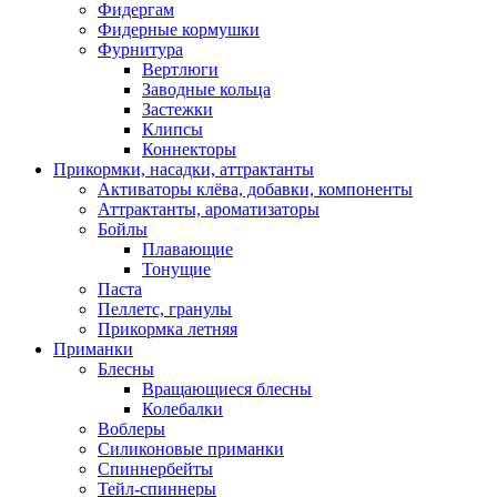
Фидергам
Фидерные кормушки
Фурнитура
Вертлюги
Заводные кольца
Застежки
Клипсы
Коннекторы
Прикормки, насадки, аттрактанты
Активаторы клёва, добавки, компоненты
Аттрактанты, ароматизаторы
Бойлы
Плавающие
Тонущие
Паста
Пеллетс, гранулы
Прикормка летняя
Приманки
Блесны
Вращающиеся блесны
Колебалки
Воблеры
Силиконовые приманки
Спиннербейты
Тейл-спиннеры