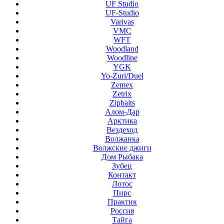
UF Studio
UF-Studio
Varivas
VMC
WFT
Woodland
Woodline
YGK
Yo-Zuri/Duel
Zemex
Zetrix
Zipbaits
Алом-Дар
Арктика
Вездеход
Волжанка
Волжские джиги
Дом Рыбака
Зубец
Контакт
Лотос
Пирс
Практик
Россия
Тайга