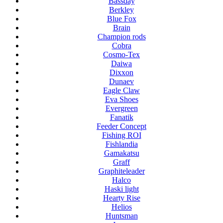
Bassday
Berkley
Blue Fox
Brain
Champion rods
Cobra
Cosmo-Tex
Daiwa
Dixxon
Dunaev
Eagle Claw
Eva Shoes
Evergreen
Fanatik
Feeder Concept
Fishing ROI
Fishlandia
Gamakatsu
Graff
Graphiteleader
Halco
Haski light
Hearty Rise
Helios
Huntsman