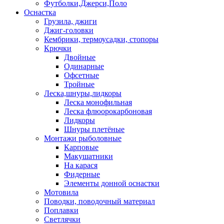
Футболки,Джерси,Поло
Оснастка
Грузила, джиги
Джиг-головки
Кембрики, термоусадки, стопоры
Крючки
Двойные
Одинарные
Офсетные
Тройные
Леска,шнуры,лидкоры
Леска монофильная
Леска флюорокарбоновая
Лидкоры
Шнуры плетёные
Монтажи рыболовные
Карповые
Макушатники
На карася
Фидерные
Элементы донной оснастки
Мотовила
Поводки, поводочный материал
Поплавки
Светлячки