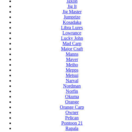
Jaxon
Jig It
Jig Master
Jumprize
Kosadaka
Libra Lures
Lowrance
Lucky John
Mad Carp
Major Craft
Manns
Maver
Meiho
Mepps
Metsui
Narval
Nordman
Norfin
Okuma
Orange
Orange Carp
Owner
Pelican
Pontoon 21
Rapala