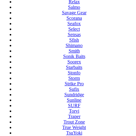
Relax
Salmo
Savage Gear
Scorana
Seafox
Select
Sensas
Sfish
Shimano
Smith
Sonik Baits
Soorex
Starbaits
Stonfo
Storm
Strike Pro
Sufix
Sundridge
Sunline
SURF
Torvi
Traper
Trout Zone
True Weight
TsuYoki