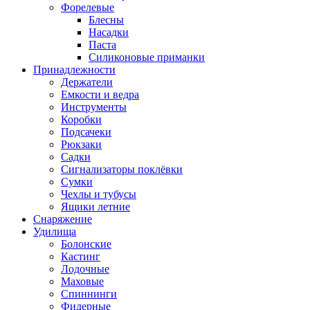
Форелевые
Блесны
Насадки
Паста
Силиконовые приманки
Принадлежности
Держатели
Емкости и ведра
Инструменты
Коробки
Подсачеки
Рюкзаки
Садки
Сигнализаторы поклёвки
Сумки
Чехлы и тубусы
Ящики летние
Снаряжение
Удилища
Болонские
Кастинг
Лодочные
Маховые
Спиннинги
Фидерные