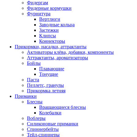
Фидергам
Фидерные кормушки
Фурнитура
Вертлюги
Заводные кольца
Застежки
Клипсы
Коннекторы
Прикормки, насадки, аттрактанты
Активаторы клёва, добавки, компоненты
Аттрактанты, ароматизаторы
Бойлы
Плавающие
Тонущие
Паста
Пеллетс, гранулы
Прикормка летняя
Приманки
Блесны
Вращающиеся блесны
Колебалки
Воблеры
Силиконовые приманки
Спиннербейты
Тейл-спиннеры