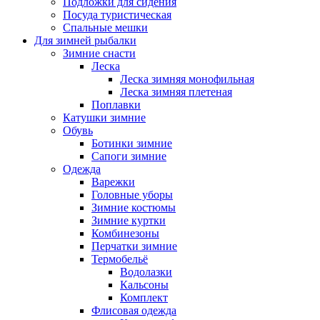
Подложки для сидения
Посуда туристическая
Спальные мешки
Для зимней рыбалки
Зимние снасти
Леска
Леска зимняя монофильная
Леска зимняя плетеная
Поплавки
Катушки зимние
Обувь
Ботинки зимние
Сапоги зимние
Одежда
Варежки
Головные уборы
Зимние костюмы
Зимние куртки
Комбинезоны
Перчатки зимние
Термобельё
Водолазки
Кальсоны
Комплект
Флисовая одежда