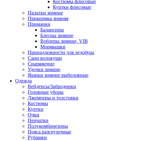
Костюмы флисовые
Куртки флисовые
Палатки зимние
Прикормка зимняя
Приманки
Балансиры
Блесны зимние
Воблеры зимние, VIB
Мормышки
Принадлежности для ледобура
Сани волокуши
Снаряжение
Удочки зимние
Ящики зимние рыболовные
Одежда
Вейдерсы/Забродники
Головные уборы
Джемперы и толстовки
Костюмы
Куртки
Очки
Перчатки
Полукомбинезоны
Пояса разгрузочные
Рубашки