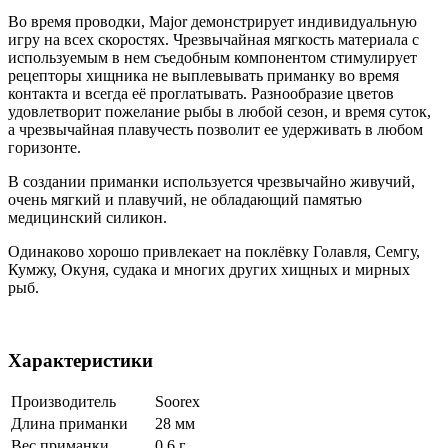
Во время проводки, Major демонстрирует индивидуальную
игру на всех скоростях. Чрезвычайная мягкость материала с
используемым в нем съедобным компонентом стимулирует
рецепторы хищника не выплевывать приманку во время
контакта и всегда её проглатывать. Разнообразие цветов
удовлетворит пожелание рыбы в любой сезон, и время суток,
а чрезвычайная плавучесть позволит ее удерживать в любом
горизонте.
В создании приманки используется чрезвычайно живучий,
очень мягкий и плавучий, не обладающий памятью
медицинский силикон.
Одинаково хорошо привлекает на поклёвку Голавля, Семгу,
Кумжу, Окуня, судака и многих других хищных и мирных
рыб.
Характеристики
Производитель
Soorex
Длина приманки
28 мм
Вес приманки
0.6 г