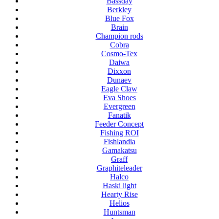
Bassday
Berkley
Blue Fox
Brain
Champion rods
Cobra
Cosmo-Tex
Daiwa
Dixxon
Dunaev
Eagle Claw
Eva Shoes
Evergreen
Fanatik
Feeder Concept
Fishing ROI
Fishlandia
Gamakatsu
Graff
Graphiteleader
Halco
Haski light
Hearty Rise
Helios
Huntsman