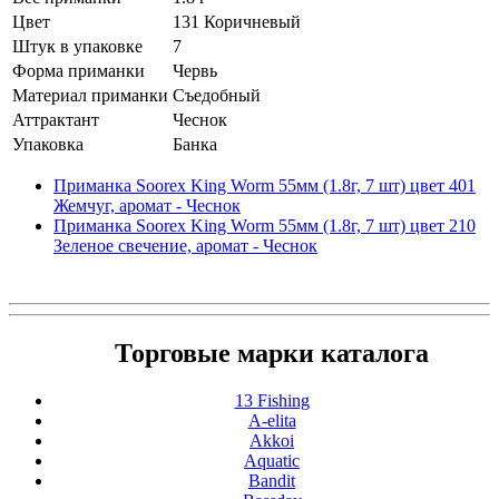
Цвет
131 Коричневый
Штук в упаковке
7
Форма приманки
Червь
Материал приманки
Съедобный
Аттрактант
Чеснок
Упаковка
Банка
Приманка Soorex King Worm 55мм (1.8г, 7 шт) цвет 401
Жемчуг, аромат - Чеснок
Приманка Soorex King Worm 55мм (1.8г, 7 шт) цвет 210
Зеленое свечение, аромат - Чеснок
Торговые марки каталога
13 Fishing
A-elita
Akkoi
Aquatic
Bandit