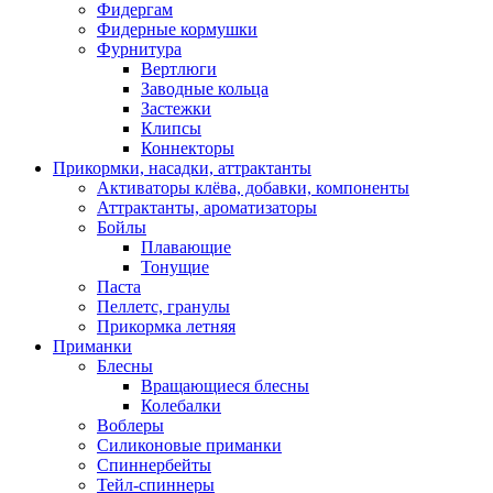
Фидергам
Фидерные кормушки
Фурнитура
Вертлюги
Заводные кольца
Застежки
Клипсы
Коннекторы
Прикормки, насадки, аттрактанты
Активаторы клёва, добавки, компоненты
Аттрактанты, ароматизаторы
Бойлы
Плавающие
Тонущие
Паста
Пеллетс, гранулы
Прикормка летняя
Приманки
Блесны
Вращающиеся блесны
Колебалки
Воблеры
Силиконовые приманки
Спиннербейты
Тейл-спиннеры