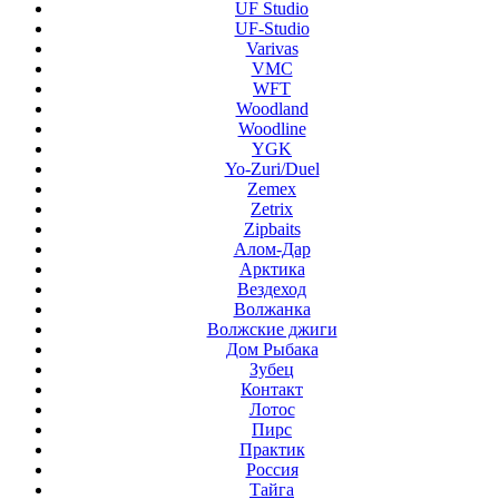
UF Studio
UF-Studio
Varivas
VMC
WFT
Woodland
Woodline
YGK
Yo-Zuri/Duel
Zemex
Zetrix
Zipbaits
Алом-Дар
Арктика
Вездеход
Волжанка
Волжские джиги
Дом Рыбака
Зубец
Контакт
Лотос
Пирс
Практик
Россия
Тайга