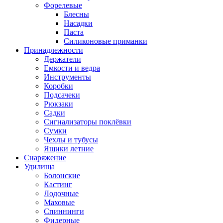
Форелевые
Блесны
Насадки
Паста
Силиконовые приманки
Принадлежности
Держатели
Емкости и ведра
Инструменты
Коробки
Подсачеки
Рюкзаки
Садки
Сигнализаторы поклёвки
Сумки
Чехлы и тубусы
Ящики летние
Снаряжение
Удилища
Болонские
Кастинг
Лодочные
Маховые
Спиннинги
Фидерные