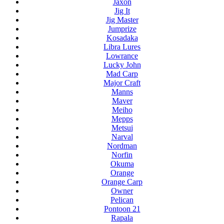
Jaxon
Jig It
Jig Master
Jumprize
Kosadaka
Libra Lures
Lowrance
Lucky John
Mad Carp
Major Craft
Manns
Maver
Meiho
Mepps
Metsui
Narval
Nordman
Norfin
Okuma
Orange
Orange Carp
Owner
Pelican
Pontoon 21
Rapala