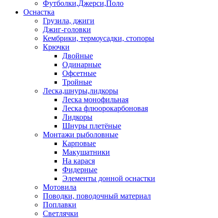
Футболки,Джерси,Поло
Оснастка
Грузила, джиги
Джиг-головки
Кембрики, термоусадки, стопоры
Крючки
Двойные
Одинарные
Офсетные
Тройные
Леска,шнуры,лидкоры
Леска монофильная
Леска флюорокарбоновая
Лидкоры
Шнуры плетёные
Монтажи рыболовные
Карповые
Макушатники
На карася
Фидерные
Элементы донной оснастки
Мотовила
Поводки, поводочный материал
Поплавки
Светлячки