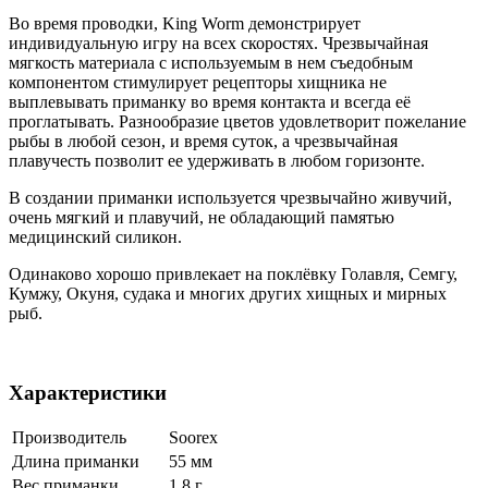
Во время проводки, King Worm демонстрирует
индивидуальную игру на всех скоростях. Чрезвычайная
мягкость материала с используемым в нем съедобным
компонентом стимулирует рецепторы хищника не
выплевывать приманку во время контакта и всегда её
проглатывать. Разнообразие цветов удовлетворит пожелание
рыбы в любой сезон, и время суток, а чрезвычайная
плавучесть позволит ее удерживать в любом горизонте.
В создании приманки используется чрезвычайно живучий,
очень мягкий и плавучий, не обладающий памятью
медицинский силикон.
Одинаково хорошо привлекает на поклёвку Голавля, Семгу,
Кумжу, Окуня, судака и многих других хищных и мирных
рыб.
Характеристики
Производитель
Soorex
Длина приманки
55 мм
Вес приманки
1.8 г