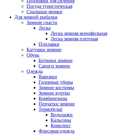
Подложки для сидения
Посуда туристическая
Спальные мешки
Для зимней рыбалки
Зимние снасти
Леска
Леска зимняя монофильная
Леска зимняя плетеная
Поплавки
Катушки зимние
Обувь
Ботинки зимние
Сапоги зимние
Одежда
Варежки
Головные уборы
Зимние костюмы
Зимние куртки
Комбинезоны
Перчатки зимние
Термобельё
Водолазки
Кальсоны
Комплект
Флисовая одежда