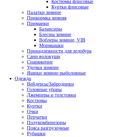
Костюмы флисовые
Куртки флисовые
Палатки зимние
Прикормка зимняя
Приманки
Балансиры
Блесны зимние
Воблеры зимние, VIB
Мормышки
Принадлежности для ледобура
Сани волокуши
Снаряжение
Удочки зимние
Ящики зимние рыболовные
Одежда
Вейдерсы/Забродники
Головные уборы
Джемперы и толстовки
Костюмы
Куртки
Очки
Перчатки
Полукомбинезоны
Пояса разгрузочные
Рубашки