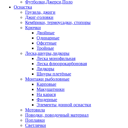
Футболки,Джерси,Поло
Оснастка
Грузила, джиги
Джиг-головки
Кембрики, термоусадки, стопоры
Крючки
Двойные
Одинарные
Офсетные
Тройные
Леска,шнуры,лидкоры
Леска монофильная
Леска флюорокарбоновая
Лидкоры
Шнуры плетёные
Монтажи рыболовные
Карповые
Макушатники
На карася
Фидерные
Элементы донной оснастки
Мотовила
Поводки, поводочный материал
Поплавки
Светлячки