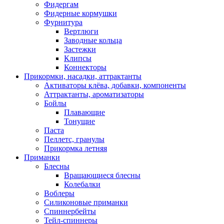
Фидергам
Фидерные кормушки
Фурнитура
Вертлюги
Заводные кольца
Застежки
Клипсы
Коннекторы
Прикормки, насадки, аттрактанты
Активаторы клёва, добавки, компоненты
Аттрактанты, ароматизаторы
Бойлы
Плавающие
Тонущие
Паста
Пеллетс, гранулы
Прикормка летняя
Приманки
Блесны
Вращающиеся блесны
Колебалки
Воблеры
Силиконовые приманки
Спиннербейты
Тейл-спиннеры