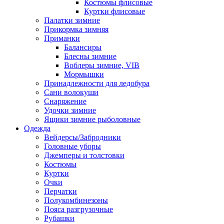
Костюмы флисовые
Куртки флисовые
Палатки зимние
Прикормка зимняя
Приманки
Балансиры
Блесны зимние
Воблеры зимние, VIB
Мормышки
Принадлежности для ледобура
Сани волокуши
Снаряжение
Удочки зимние
Ящики зимние рыболовные
Одежда
Вейдерсы/Забродники
Головные уборы
Джемперы и толстовки
Костюмы
Куртки
Очки
Перчатки
Полукомбинезоны
Пояса разгрузочные
Рубашки