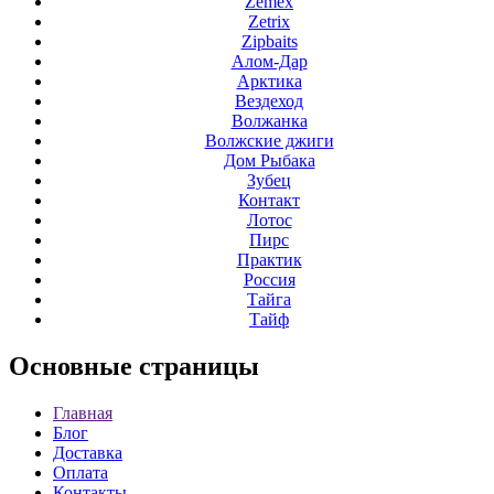
Zemex
Zetrix
Zipbaits
Алом-Дар
Арктика
Вездеход
Волжанка
Волжские джиги
Дом Рыбака
Зубец
Контакт
Лотос
Пирс
Практик
Россия
Тайга
Тайф
Основные
страницы
Главная
Блог
Доставка
Оплата
Контакты