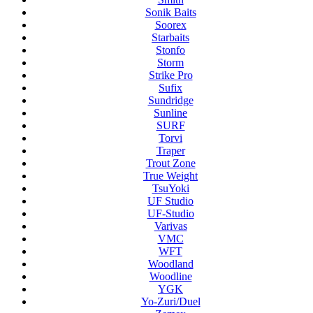
Sonik Baits
Soorex
Starbaits
Stonfo
Storm
Strike Pro
Sufix
Sundridge
Sunline
SURF
Torvi
Traper
Trout Zone
True Weight
TsuYoki
UF Studio
UF-Studio
Varivas
VMC
WFT
Woodland
Woodline
YGK
Yo-Zuri/Duel