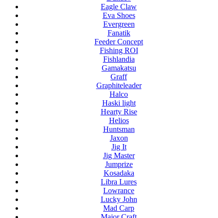
Eagle Claw
Eva Shoes
Evergreen
Fanatik
Feeder Concept
Fishing ROI
Fishlandia
Gamakatsu
Graff
Graphiteleader
Halco
Haski light
Hearty Rise
Helios
Huntsman
Jaxon
Jig It
Jig Master
Jumprize
Kosadaka
Libra Lures
Lowrance
Lucky John
Mad Carp
Major Craft