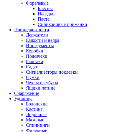
Форелевые
Блесны
Насадки
Паста
Силиконовые приманки
Принадлежности
Держатели
Емкости и ведра
Инструменты
Коробки
Подсачеки
Рюкзаки
Садки
Сигнализаторы поклёвки
Сумки
Чехлы и тубусы
Ящики летние
Снаряжение
Удилища
Болонские
Кастинг
Лодочные
Маховые
Спиннинги
Фидерные