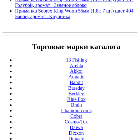
Голубой, аромат - Зеленое яблоко
Приманка Soorex King Worm 55мм (1.8г, 7 шт) цвет 404
Барби, аромат - Клубника
Торговые марки каталога
13 Fishing
A-elita
Akkoi
Aquatic
Bandit
Bassday
Berkley
Blue Fox
Brain
Champion rods
Cobra
Cosmo-Tex
Daiwa
Dixxon
Dunaev