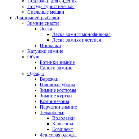
Подложки для сидения
Посуда туристическая
Спальные мешки
Для зимней рыбалки
Зимние снасти
Леска
Леска зимняя монофильная
Леска зимняя плетеная
Поплавки
Катушки зимние
Обувь
Ботинки зимние
Сапоги зимние
Одежда
Варежки
Головные уборы
Зимние костюмы
Зимние куртки
Комбинезоны
Перчатки зимние
Термобельё
Водолазки
Кальсоны
Комплект
Флисовая одежда