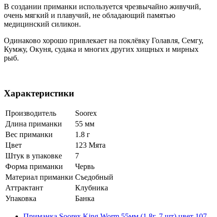
В создании приманки используется чрезвычайно живучий,
очень мягкий и плавучий, не обладающий памятью
медицинский силикон.
Одинаково хорошо привлекает на поклёвку Голавля, Семгу,
Кумжу, Окуня, судака и многих других хищных и мирных
рыб.
Характеристики
Производитель
Soorex
Длина приманки
55 мм
Вес приманки
1.8 г
Цвет
123 Мята
Штук в упаковке
7
Форма приманки
Червь
Материал приманки
Съедобный
Аттрактант
Клубника
Упаковка
Банка
Приманка Soorex King Worm 55мм (1.8г, 7 шт) цвет 107