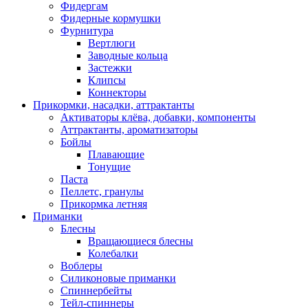
Фидергам
Фидерные кормушки
Фурнитура
Вертлюги
Заводные кольца
Застежки
Клипсы
Коннекторы
Прикормки, насадки, аттрактанты
Активаторы клёва, добавки, компоненты
Аттрактанты, ароматизаторы
Бойлы
Плавающие
Тонущие
Паста
Пеллетс, гранулы
Прикормка летняя
Приманки
Блесны
Вращающиеся блесны
Колебалки
Воблеры
Силиконовые приманки
Спиннербейты
Тейл-спиннеры