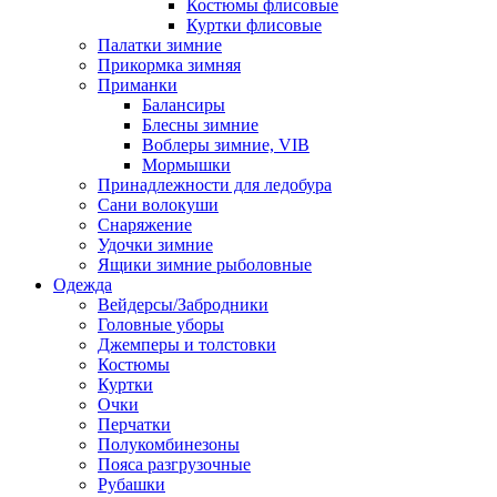
Костюмы флисовые
Куртки флисовые
Палатки зимние
Прикормка зимняя
Приманки
Балансиры
Блесны зимние
Воблеры зимние, VIB
Мормышки
Принадлежности для ледобура
Сани волокуши
Снаряжение
Удочки зимние
Ящики зимние рыболовные
Одежда
Вейдерсы/Забродники
Головные уборы
Джемперы и толстовки
Костюмы
Куртки
Очки
Перчатки
Полукомбинезоны
Пояса разгрузочные
Рубашки