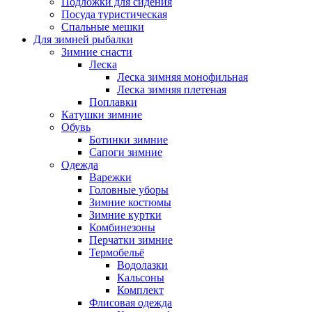
Подложки для сидения
Посуда туристическая
Спальные мешки
Для зимней рыбалки
Зимние снасти
Леска
Леска зимняя монофильная
Леска зимняя плетеная
Поплавки
Катушки зимние
Обувь
Ботинки зимние
Сапоги зимние
Одежда
Варежки
Головные уборы
Зимние костюмы
Зимние куртки
Комбинезоны
Перчатки зимние
Термобельё
Водолазки
Кальсоны
Комплект
Флисовая одежда