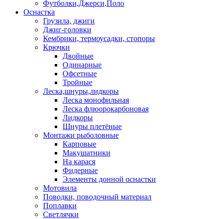
Футболки,Джерси,Поло
Оснастка
Грузила, джиги
Джиг-головки
Кембрики, термоусадки, стопоры
Крючки
Двойные
Одинарные
Офсетные
Тройные
Леска,шнуры,лидкоры
Леска монофильная
Леска флюорокарбоновая
Лидкоры
Шнуры плетёные
Монтажи рыболовные
Карповые
Макушатники
На карася
Фидерные
Элементы донной оснастки
Мотовила
Поводки, поводочный материал
Поплавки
Светлячки