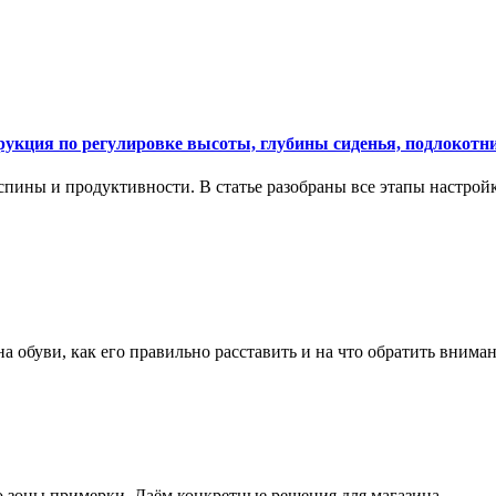
укция по регулировке высоты, глубины сиденья, подлокотни
спины и продуктивности. В статье разобраны все этапы настройк
на обуви, как его правильно расставить и на что обратить вним
о зоны примерки. Даём конкретные решения для магазина.