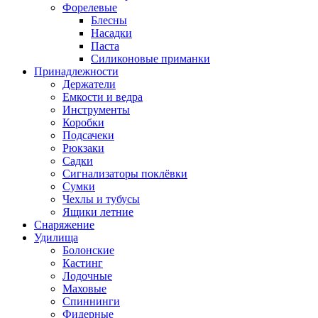
Форелевые
Блесны
Насадки
Паста
Силиконовые приманки
Принадлежности
Держатели
Емкости и ведра
Инструменты
Коробки
Подсачеки
Рюкзаки
Садки
Сигнализаторы поклёвки
Сумки
Чехлы и тубусы
Ящики летние
Снаряжение
Удилища
Болонские
Кастинг
Лодочные
Маховые
Спиннинги
Фидерные