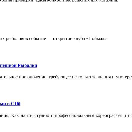
стных рыболовов событие — открытие клуба «Поймал»
спешной Рыбалки
екательное приключение, требующее не только терпения и мастер
ами в СПб
ания. Как найти студию с профессиональным хореографом и по