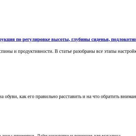
укция по регулировке высоты, глубины сиденья, подлокотни
спины и продуктивности. В статье разобраны все этапы настройк
на обуви, как его правильно расставить и на что обратить вним
о зоны примерки. Даём конкретные решения для магазина.