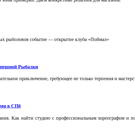
стных рыболовов событие — открытие клуба «Поймал»
спешной Рыбалки
екательное приключение, требующее не только терпения и мастер
ами в СПб
ания. Как найти студию с профессиональным хореографом и по