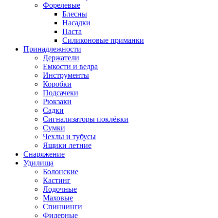
Форелевые
Блесны
Насадки
Паста
Силиконовые приманки
Принадлежности
Держатели
Емкости и ведра
Инструменты
Коробки
Подсачеки
Рюкзаки
Садки
Сигнализаторы поклёвки
Сумки
Чехлы и тубусы
Ящики летние
Снаряжение
Удилища
Болонские
Кастинг
Лодочные
Маховые
Спиннинги
Фидерные