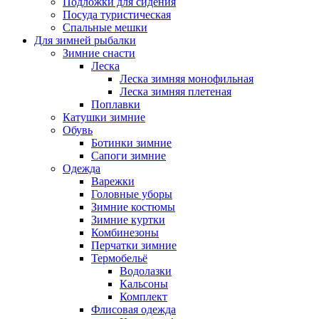
Подложки для сидения
Посуда туристическая
Спальные мешки
Для зимней рыбалки
Зимние снасти
Леска
Леска зимняя монофильная
Леска зимняя плетеная
Поплавки
Катушки зимние
Обувь
Ботинки зимние
Сапоги зимние
Одежда
Варежки
Головные уборы
Зимние костюмы
Зимние куртки
Комбинезоны
Перчатки зимние
Термобельё
Водолазки
Кальсоны
Комплект
Флисовая одежда