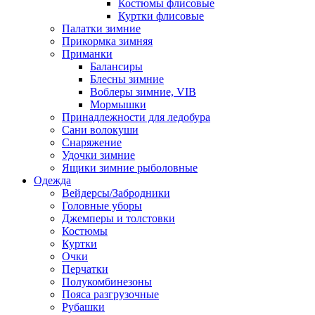
Костюмы флисовые
Куртки флисовые
Палатки зимние
Прикормка зимняя
Приманки
Балансиры
Блесны зимние
Воблеры зимние, VIB
Мормышки
Принадлежности для ледобура
Сани волокуши
Снаряжение
Удочки зимние
Ящики зимние рыболовные
Одежда
Вейдерсы/Забродники
Головные уборы
Джемперы и толстовки
Костюмы
Куртки
Очки
Перчатки
Полукомбинезоны
Пояса разгрузочные
Рубашки