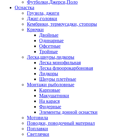
Футболки,Джерси,Поло
Оснастка
Грузила, джиги
Джиг-головки
Кембрики, термоусадки, стопоры
Крючки
Двойные
Одинарные
Офсетные
Тройные
Леска,шнуры,лидкоры
Леска монофильная
Леска флюорокарбоновая
Лидкоры
Шнуры плетёные
Монтажи рыболовные
Карповые
Макушатники
На карася
Фидерные
Элементы донной оснастки
Мотовила
Поводки, поводочный материал
Поплавки
Светлячки