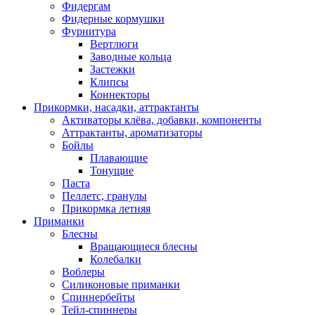
Фидергам
Фидерные кормушки
Фурнитура
Вертлюги
Заводные кольца
Застежки
Клипсы
Коннекторы
Прикормки, насадки, аттрактанты
Активаторы клёва, добавки, компоненты
Аттрактанты, ароматизаторы
Бойлы
Плавающие
Тонущие
Паста
Пеллетс, гранулы
Прикормка летняя
Приманки
Блесны
Вращающиеся блесны
Колебалки
Воблеры
Силиконовые приманки
Спиннербейты
Тейл-спиннеры