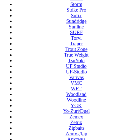
Storm
Strike Pro
Sufix
Sundridge
Sunline
SURF
Torvi
Traper
Trout Zone
True Weight
TsuYoki
UF Studio
UF-Studio
Varivas
VMC
WFT
Woodland
Woodline
YGK
Yo-Zuri/Duel
Zemex
Zetrix
Zipbaits
Алом-Дар
Арктика