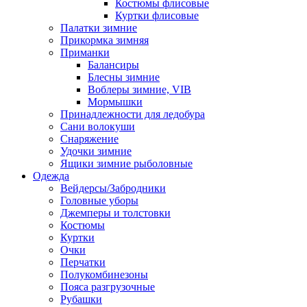
Костюмы флисовые
Куртки флисовые
Палатки зимние
Прикормка зимняя
Приманки
Балансиры
Блесны зимние
Воблеры зимние, VIB
Мормышки
Принадлежности для ледобура
Сани волокуши
Снаряжение
Удочки зимние
Ящики зимние рыболовные
Одежда
Вейдерсы/Забродники
Головные уборы
Джемперы и толстовки
Костюмы
Куртки
Очки
Перчатки
Полукомбинезоны
Пояса разгрузочные
Рубашки