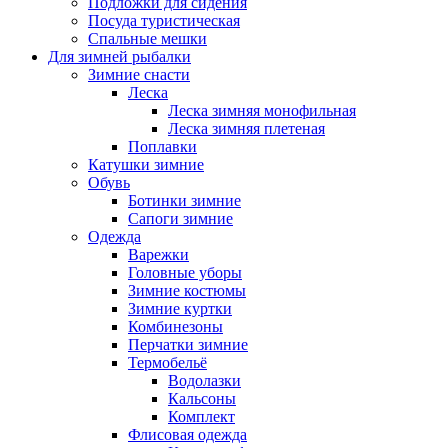
Подложки для сидения
Посуда туристическая
Спальные мешки
Для зимней рыбалки
Зимние снасти
Леска
Леска зимняя монофильная
Леска зимняя плетеная
Поплавки
Катушки зимние
Обувь
Ботинки зимние
Сапоги зимние
Одежда
Варежки
Головные уборы
Зимние костюмы
Зимние куртки
Комбинезоны
Перчатки зимние
Термобельё
Водолазки
Кальсоны
Комплект
Флисовая одежда