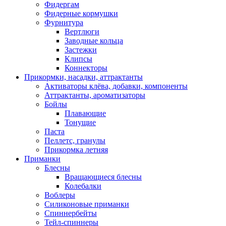
Фидергам
Фидерные кормушки
Фурнитура
Вертлюги
Заводные кольца
Застежки
Клипсы
Коннекторы
Прикормки, насадки, аттрактанты
Активаторы клёва, добавки, компоненты
Аттрактанты, ароматизаторы
Бойлы
Плавающие
Тонущие
Паста
Пеллетс, гранулы
Прикормка летняя
Приманки
Блесны
Вращающиеся блесны
Колебалки
Воблеры
Силиконовые приманки
Спиннербейты
Тейл-спиннеры