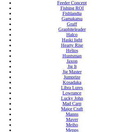
Feeder Concept
Fishing ROI
Fishlandia
Gamakatsu
Graff
Graphiteleader
Halco
Haski light
Hearty Rise
Helios
Huntsman
Jaxon
Jig It
Jig Master
Jumprize
Kosadaka
Libra Lures
Lowrance
Lucky John
Mad Carp
Major Craft
Manns
Maver
Meiho
Mepps