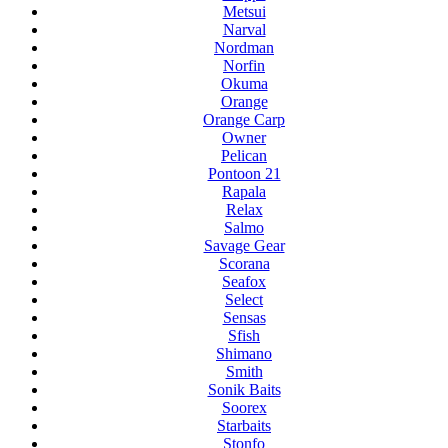
Metsui
Narval
Nordman
Norfin
Okuma
Orange
Orange Carp
Owner
Pelican
Pontoon 21
Rapala
Relax
Salmo
Savage Gear
Scorana
Seafox
Select
Sensas
Sfish
Shimano
Smith
Sonik Baits
Soorex
Starbaits
Stonfo