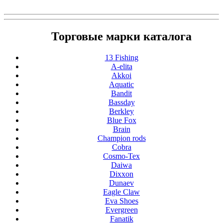
Торговые марки каталога
13 Fishing
A-elita
Akkoi
Aquatic
Bandit
Bassday
Berkley
Blue Fox
Brain
Champion rods
Cobra
Cosmo-Tex
Daiwa
Dixxon
Dunaev
Eagle Claw
Eva Shoes
Evergreen
Fanatik