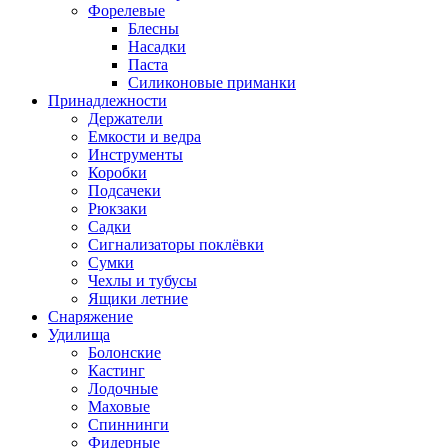
Форелевые
Блесны
Насадки
Паста
Силиконовые приманки
Принадлежности
Держатели
Емкости и ведра
Инструменты
Коробки
Подсачеки
Рюкзаки
Садки
Сигнализаторы поклёвки
Сумки
Чехлы и тубусы
Ящики летние
Снаряжение
Удилища
Болонские
Кастинг
Лодочные
Маховые
Спиннинги
Фидерные