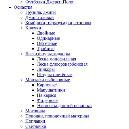
Футболки,Джерси,Поло
Оснастка
Грузила, джиги
Джиг-головки
Кембрики, термоусадки, стопоры
Крючки
Двойные
Одинарные
Офсетные
Тройные
Леска,шнуры,лидкоры
Леска монофильная
Леска флюорокарбоновая
Лидкоры
Шнуры плетёные
Монтажи рыболовные
Карповые
Макушатники
На карася
Фидерные
Элементы донной оснастки
Мотовила
Поводки, поводочный материал
Поплавки
Светлячки