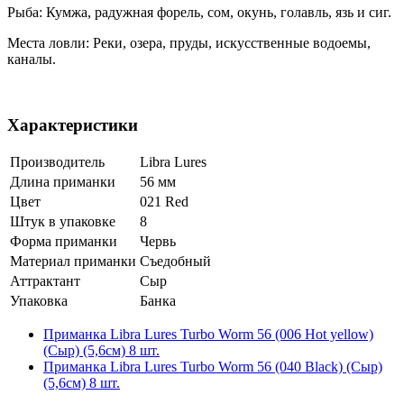
Рыба: Кумжа, радужная форель, сом, окунь, голавль, язь и сиг.
Места ловли: Реки, озера, пруды, искусственные водоемы,
каналы.
Характеристики
Производитель
Libra Lures
Длина приманки
56 мм
Цвет
021 Red
Штук в упаковке
8
Форма приманки
Червь
Материал приманки
Съедобный
Аттрактант
Сыр
Упаковка
Банка
Приманка Libra Lures Turbo Worm 56 (006 Hot yellow)
(Сыр) (5,6см) 8 шт.
Приманка Libra Lures Turbo Worm 56 (040 Black) (Сыр)
(5,6см) 8 шт.