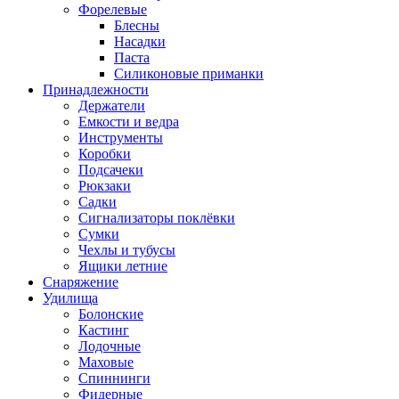
Форелевые
Блесны
Насадки
Паста
Силиконовые приманки
Принадлежности
Держатели
Емкости и ведра
Инструменты
Коробки
Подсачеки
Рюкзаки
Садки
Сигнализаторы поклёвки
Сумки
Чехлы и тубусы
Ящики летние
Снаряжение
Удилища
Болонские
Кастинг
Лодочные
Маховые
Спиннинги
Фидерные