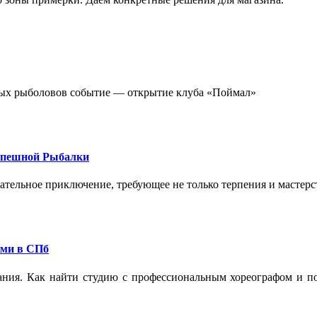
стных рыболовов событие — открытие клуба «Поймал»
спешной Рыбалки
екательное приключение, требующее не только терпения и мастер
ами в СПб
ания. Как найти студию с профессиональным хореографом и по