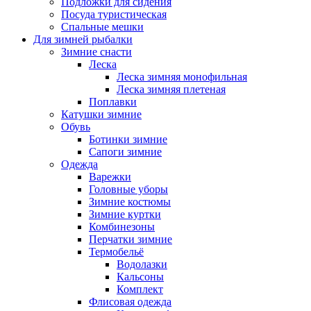
Подложки для сидения
Посуда туристическая
Спальные мешки
Для зимней рыбалки
Зимние снасти
Леска
Леска зимняя монофильная
Леска зимняя плетеная
Поплавки
Катушки зимние
Обувь
Ботинки зимние
Сапоги зимние
Одежда
Варежки
Головные уборы
Зимние костюмы
Зимние куртки
Комбинезоны
Перчатки зимние
Термобельё
Водолазки
Кальсоны
Комплект
Флисовая одежда