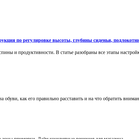
укция по регулировке высоты, глубины сиденья, подлокотни
спины и продуктивности. В статье разобраны все этапы настройк
на обуви, как его правильно расставить и на что обратить вним
о зоны примерки. Даём конкретные решения для магазина.