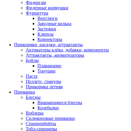
Фидергам
Фидерные кормушки
Фурнитура
Вертлюги
Заводные кольца
Застежки
Клипсы
Коннекторы
Прикормки, насадки, аттрактанты
Активаторы клёва, добавки, компоненты
Аттрактанты, ароматизаторы
Бойлы
Плавающие
Тонущие
Паста
Пеллетс, гранулы
Прикормка летняя
Приманки
Блесны
Вращающиеся блесны
Колебалки
Воблеры
Силиконовые приманки
Спиннербейты
Тейл-спиннеры