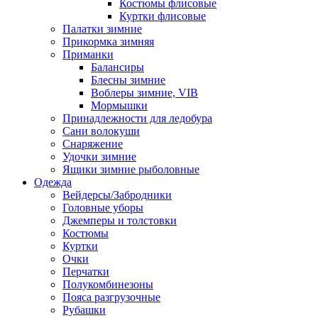
Костюмы флисовые
Куртки флисовые
Палатки зимние
Прикормка зимняя
Приманки
Балансиры
Блесны зимние
Воблеры зимние, VIB
Мормышки
Принадлежности для ледобура
Сани волокуши
Снаряжение
Удочки зимние
Ящики зимние рыболовные
Одежда
Вейдерсы/Забродники
Головные уборы
Джемперы и толстовки
Костюмы
Куртки
Очки
Перчатки
Полукомбинезоны
Пояса разгрузочные
Рубашки