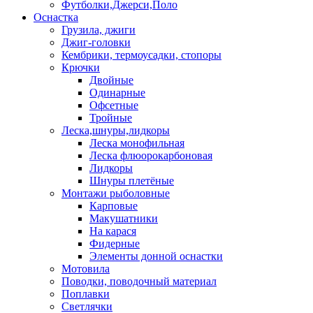
Футболки,Джерси,Поло
Оснастка
Грузила, джиги
Джиг-головки
Кембрики, термоусадки, стопоры
Крючки
Двойные
Одинарные
Офсетные
Тройные
Леска,шнуры,лидкоры
Леска монофильная
Леска флюорокарбоновая
Лидкоры
Шнуры плетёные
Монтажи рыболовные
Карповые
Макушатники
На карася
Фидерные
Элементы донной оснастки
Мотовила
Поводки, поводочный материал
Поплавки
Светлячки