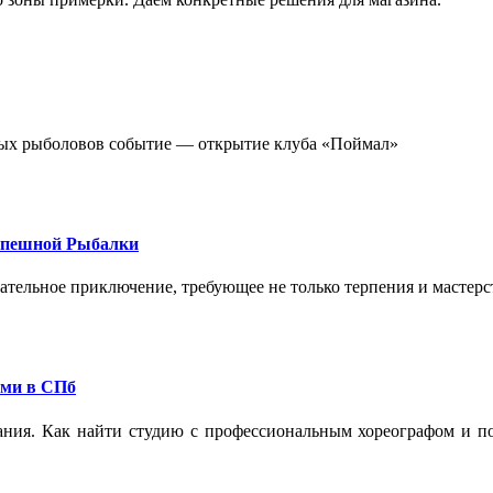
стных рыболовов событие — открытие клуба «Поймал»
спешной Рыбалки
екательное приключение, требующее не только терпения и мастер
ами в СПб
ания. Как найти студию с профессиональным хореографом и по