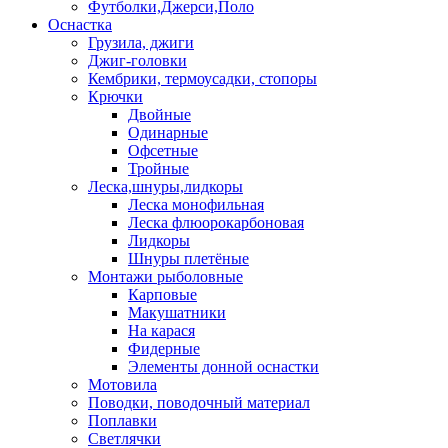
Футболки,Джерси,Поло
Оснастка
Грузила, джиги
Джиг-головки
Кембрики, термоусадки, стопоры
Крючки
Двойные
Одинарные
Офсетные
Тройные
Леска,шнуры,лидкоры
Леска монофильная
Леска флюорокарбоновая
Лидкоры
Шнуры плетёные
Монтажи рыболовные
Карповые
Макушатники
На карася
Фидерные
Элементы донной оснастки
Мотовила
Поводки, поводочный материал
Поплавки
Светлячки