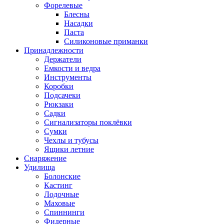
Форелевые
Блесны
Насадки
Паста
Силиконовые приманки
Принадлежности
Держатели
Емкости и ведра
Инструменты
Коробки
Подсачеки
Рюкзаки
Садки
Сигнализаторы поклёвки
Сумки
Чехлы и тубусы
Ящики летние
Снаряжение
Удилища
Болонские
Кастинг
Лодочные
Маховые
Спиннинги
Фидерные