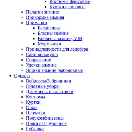
Костюмы флисовые
Куртки флисовые
Палатки зимние
Прикормка зимняя
Приманки
Балансиры
Блесны зимние
Воблеры зимние, VIB
Мормышки
Принадлежности для ледобура
Сани волокуши
Снаряжение
Удочки зимние
Ящики зимние рыболовные
Одежда
Вейдерсы/Забродники
Головные уборы
Джемперы и толстовки
Костюмы
Куртки
Очки
Перчатки
Полукомбинезоны
Пояса разгрузочные
Рубашки