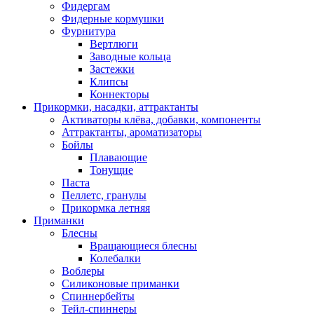
Фидергам
Фидерные кормушки
Фурнитура
Вертлюги
Заводные кольца
Застежки
Клипсы
Коннекторы
Прикормки, насадки, аттрактанты
Активаторы клёва, добавки, компоненты
Аттрактанты, ароматизаторы
Бойлы
Плавающие
Тонущие
Паста
Пеллетс, гранулы
Прикормка летняя
Приманки
Блесны
Вращающиеся блесны
Колебалки
Воблеры
Силиконовые приманки
Спиннербейты
Тейл-спиннеры