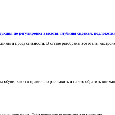
укция по регулировке высоты, глубины сиденья, подлокотни
спины и продуктивности. В статье разобраны все этапы настройк
на обуви, как его правильно расставить и на что обратить вним
о зоны примерки. Даём конкретные решения для магазина.