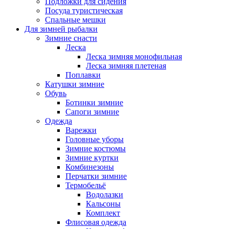
Подложки для сидения
Посуда туристическая
Спальные мешки
Для зимней рыбалки
Зимние снасти
Леска
Леска зимняя монофильная
Леска зимняя плетеная
Поплавки
Катушки зимние
Обувь
Ботинки зимние
Сапоги зимние
Одежда
Варежки
Головные уборы
Зимние костюмы
Зимние куртки
Комбинезоны
Перчатки зимние
Термобельё
Водолазки
Кальсоны
Комплект
Флисовая одежда