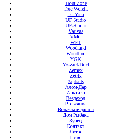
Trout Zone
True Weight
TsuYoki
UF Studio
UF-Studio
Varivas
VMC
WFT
Woodland
Woodline
YGK
Yo-Zuri/Duel
Zemex
Zetrix
Zipbaits
Алом-Дар
Арктика
Вездеход
Волжанка
Волжские джиги
Дом Рыбака
Зубец
Контакт
Лотос
Пирс