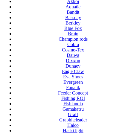
Akkoi
Aquatic
Bandit
Bassday
Berkley
Blue Fox
Brain
Champion rods
Cobra
Cosmo-Tex
Daiwa
Dixxon
Dunaev
Eagle Claw
Eva Shoes
Evergreen
Fanatik
Feeder Concept
Fishing ROI
Fishlandia
Gamakatsu
Graff
Graphiteleader
Halco
Haski light