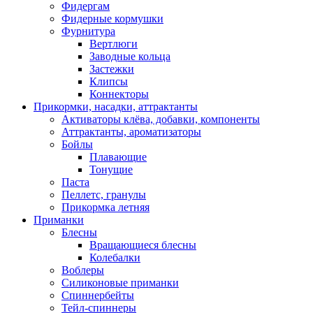
Фидергам
Фидерные кормушки
Фурнитура
Вертлюги
Заводные кольца
Застежки
Клипсы
Коннекторы
Прикормки, насадки, аттрактанты
Активаторы клёва, добавки, компоненты
Аттрактанты, ароматизаторы
Бойлы
Плавающие
Тонущие
Паста
Пеллетс, гранулы
Прикормка летняя
Приманки
Блесны
Вращающиеся блесны
Колебалки
Воблеры
Силиконовые приманки
Спиннербейты
Тейл-спиннеры