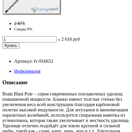
2 875
Скидка 9%
2 616
руб
x
Артикул: fv-916652
Информация
Описание
Brain Blast Pole – серия современных поплавочных удилищ
повышенной мощности. Бланки имеют толстые стенки без
увеличения веса всей конструкции благодаря карбоновой
оплетке высокой модульности. Для затухания и минимизации
паразитных колебаний, используется спиральная намотка из
углеволокна, которая также увеличивает и жесткость удилища.
Удилище отлично подойдёт для ловли крупной и сильной
рыбы, такой как - сазан, карп, линь, лещ и т.д. Длительная