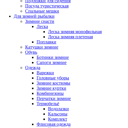
Подложки для сидения
Посуда туристическая
Спальные мешки
Для зимней рыбалки
Зимние снасти
Леска
Леска зимняя монофильная
Леска зимняя плетеная
Поплавки
Катушки зимние
Обувь
Ботинки зимние
Сапоги зимние
Одежда
Варежки
Головные уборы
Зимние костюмы
Зимние куртки
Комбинезоны
Перчатки зимние
Термобельё
Водолазки
Кальсоны
Комплект
Флисовая одежда