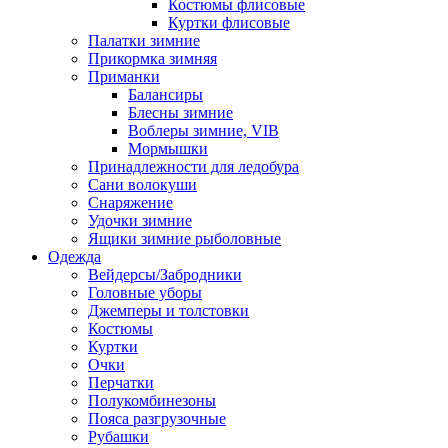
Костюмы флисовые
Куртки флисовые
Палатки зимние
Прикормка зимняя
Приманки
Балансиры
Блесны зимние
Воблеры зимние, VIB
Мормышки
Принадлежности для ледобура
Сани волокуши
Снаряжение
Удочки зимние
Ящики зимние рыболовные
Одежда
Вейдерсы/Забродники
Головные уборы
Джемперы и толстовки
Костюмы
Куртки
Очки
Перчатки
Полукомбинезоны
Пояса разгрузочные
Рубашки