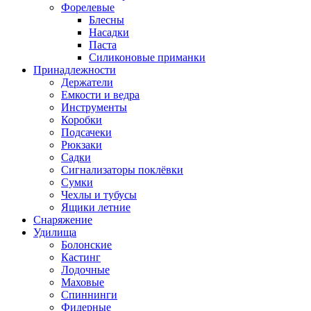
Форелевые
Блесны
Насадки
Паста
Силиконовые приманки
Принадлежности
Держатели
Емкости и ведра
Инструменты
Коробки
Подсачеки
Рюкзаки
Садки
Сигнализаторы поклёвки
Сумки
Чехлы и тубусы
Ящики летние
Снаряжение
Удилища
Болонские
Кастинг
Лодочные
Маховые
Спиннинги
Фидерные