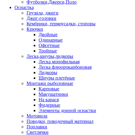
Футболки,Джерси,Поло
Оснастка
Грузила, джиги
Джиг-головки
Кембрики, термоусадки, стопоры
Крючки
Двойные
Одинарные
Офсетные
Тройные
Леска,шнуры,лидкоры
Леска монофильная
Леска флюорокарбоновая
Лидкоры
Шнуры плетёные
Монтажи рыболовные
Карповые
Макушатники
На карася
Фидерные
Элементы донной оснастки
Мотовила
Поводки, поводочный материал
Поплавки
Светлячки