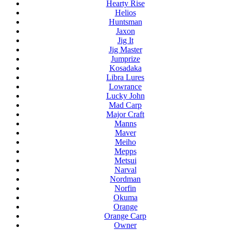
Hearty Rise
Helios
Huntsman
Jaxon
Jig It
Jig Master
Jumprize
Kosadaka
Libra Lures
Lowrance
Lucky John
Mad Carp
Major Craft
Manns
Maver
Meiho
Mepps
Metsui
Narval
Nordman
Norfin
Okuma
Orange
Orange Carp
Owner