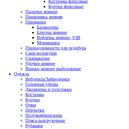
Костюмы флисовые
Куртки флисовые
Палатки зимние
Прикормка зимняя
Приманки
Балансиры
Блесны зимние
Воблеры зимние, VIB
Мормышки
Принадлежности для ледобура
Сани волокуши
Снаряжение
Удочки зимние
Ящики зимние рыболовные
Одежда
Вейдерсы/Забродники
Головные уборы
Джемперы и толстовки
Костюмы
Куртки
Очки
Перчатки
Полукомбинезоны
Пояса разгрузочные
Рубашки