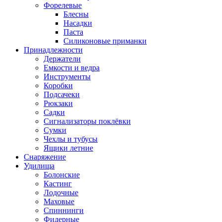
Форелевые
Блесны
Насадки
Паста
Силиконовые приманки
Принадлежности
Держатели
Емкости и ведра
Инструменты
Коробки
Подсачеки
Рюкзаки
Садки
Сигнализаторы поклёвки
Сумки
Чехлы и тубусы
Ящики летние
Снаряжение
Удилища
Болонские
Кастинг
Лодочные
Маховые
Спиннинги
Фидерные