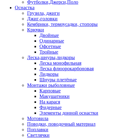
Футболки,Джерси,Поло
Оснастка
Грузила, джиги
Джиг-головки
Кембрики, термоусадки, стопоры
Крючки
Двойные
Одинарные
Офсетные
Тройные
Леска,шнуры,лидкоры
Леска монофильная
Леска флюорокарбоновая
Лидкоры
Шнуры плетёные
Монтажи рыболовные
Карповые
Макушатники
На карася
Фидерные
Элементы донной оснастки
Мотовила
Поводки, поводочный материал
Поплавки
Светлячки