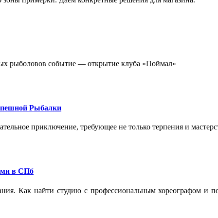
стных рыболовов событие — открытие клуба «Поймал»
спешной Рыбалки
екательное приключение, требующее не только терпения и мастер
ами в СПб
ания. Как найти студию с профессиональным хореографом и по