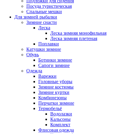
Подложки для сидения
Посуда туристическая
Спальные мешки
Для зимней рыбалки
Зимние снасти
Леска
Леска зимняя монофильная
Леска зимняя плетеная
Поплавки
Катушки зимние
Обувь
Ботинки зимние
Сапоги зимние
Одежда
Варежки
Головные уборы
Зимние костюмы
Зимние куртки
Комбинезоны
Перчатки зимние
Термобельё
Водолазки
Кальсоны
Комплект
Флисовая одежда