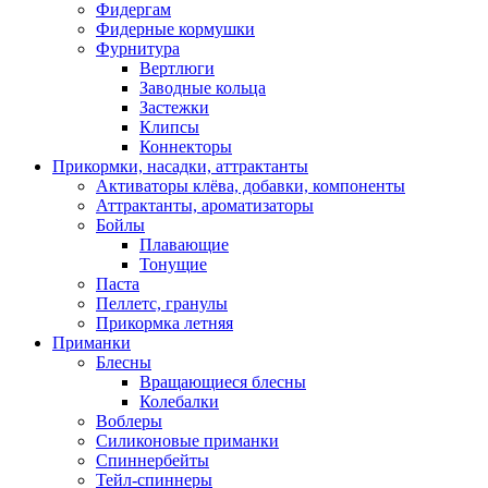
Фидергам
Фидерные кормушки
Фурнитура
Вертлюги
Заводные кольца
Застежки
Клипсы
Коннекторы
Прикормки, насадки, аттрактанты
Активаторы клёва, добавки, компоненты
Аттрактанты, ароматизаторы
Бойлы
Плавающие
Тонущие
Паста
Пеллетс, гранулы
Прикормка летняя
Приманки
Блесны
Вращающиеся блесны
Колебалки
Воблеры
Силиконовые приманки
Спиннербейты
Тейл-спиннеры