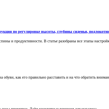
укция по регулировке высоты, глубины сиденья, подлокотни
спины и продуктивности. В статье разобраны все этапы настройк
на обуви, как его правильно расставить и на что обратить вним
о зоны примерки. Даём конкретные решения для магазина.