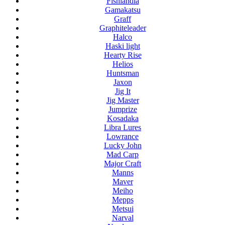
Fishlandia
Gamakatsu
Graff
Graphiteleader
Halco
Haski light
Hearty Rise
Helios
Huntsman
Jaxon
Jig It
Jig Master
Jumprize
Kosadaka
Libra Lures
Lowrance
Lucky John
Mad Carp
Major Craft
Manns
Maver
Meiho
Mepps
Metsui
Narval