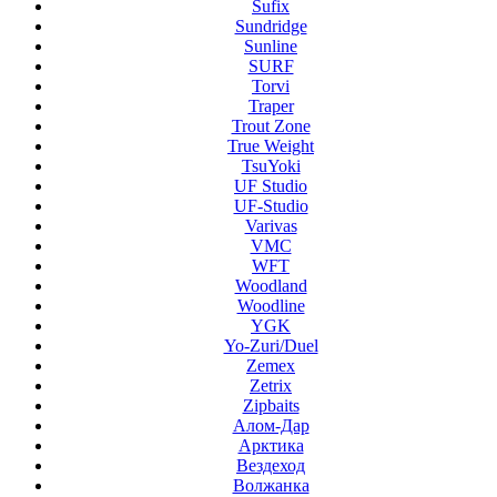
Sufix
Sundridge
Sunline
SURF
Torvi
Traper
Trout Zone
True Weight
TsuYoki
UF Studio
UF-Studio
Varivas
VMC
WFT
Woodland
Woodline
YGK
Yo-Zuri/Duel
Zemex
Zetrix
Zipbaits
Алом-Дар
Арктика
Вездеход
Волжанка