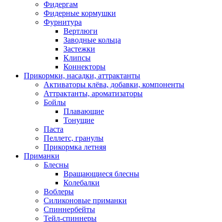
Фидергам
Фидерные кормушки
Фурнитура
Вертлюги
Заводные кольца
Застежки
Клипсы
Коннекторы
Прикормки, насадки, аттрактанты
Активаторы клёва, добавки, компоненты
Аттрактанты, ароматизаторы
Бойлы
Плавающие
Тонущие
Паста
Пеллетс, гранулы
Прикормка летняя
Приманки
Блесны
Вращающиеся блесны
Колебалки
Воблеры
Силиконовые приманки
Спиннербейты
Тейл-спиннеры