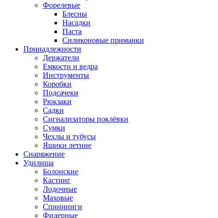
Форелевые
Блесны
Насадки
Паста
Силиконовые приманки
Принадлежности
Держатели
Емкости и ведра
Инструменты
Коробки
Подсачеки
Рюкзаки
Садки
Сигнализаторы поклёвки
Сумки
Чехлы и тубусы
Ящики летние
Снаряжение
Удилища
Болонские
Кастинг
Лодочные
Маховые
Спиннинги
Фидерные