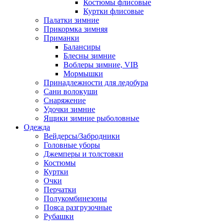
Костюмы флисовые
Куртки флисовые
Палатки зимние
Прикормка зимняя
Приманки
Балансиры
Блесны зимние
Воблеры зимние, VIB
Мормышки
Принадлежности для ледобура
Сани волокуши
Снаряжение
Удочки зимние
Ящики зимние рыболовные
Одежда
Вейдерсы/Забродники
Головные уборы
Джемперы и толстовки
Костюмы
Куртки
Очки
Перчатки
Полукомбинезоны
Пояса разгрузочные
Рубашки