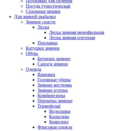
Подложки для сидения
Посуда туристическая
Спальные мешки
Для зимней рыбалки
Зимние снасти
Леска
Леска зимняя монофильная
Леска зимняя плетеная
Поплавки
Катушки зимние
Обувь
Ботинки зимние
Сапоги зимние
Одежда
Варежки
Головные уборы
Зимние костюмы
Зимние куртки
Комбинезоны
Перчатки зимние
Термобельё
Водолазки
Кальсоны
Комплект
Флисовая одежда