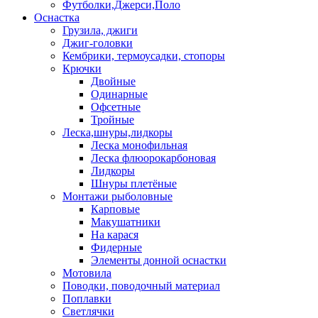
Футболки,Джерси,Поло
Оснастка
Грузила, джиги
Джиг-головки
Кембрики, термоусадки, стопоры
Крючки
Двойные
Одинарные
Офсетные
Тройные
Леска,шнуры,лидкоры
Леска монофильная
Леска флюорокарбоновая
Лидкоры
Шнуры плетёные
Монтажи рыболовные
Карповые
Макушатники
На карася
Фидерные
Элементы донной оснастки
Мотовила
Поводки, поводочный материал
Поплавки
Светлячки