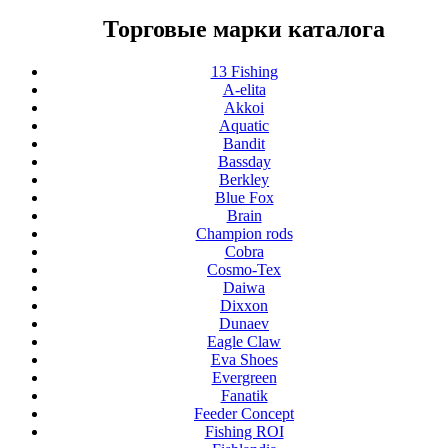
Торговые марки каталога
13 Fishing
A-elita
Akkoi
Aquatic
Bandit
Bassday
Berkley
Blue Fox
Brain
Champion rods
Cobra
Cosmo-Tex
Daiwa
Dixxon
Dunaev
Eagle Claw
Eva Shoes
Evergreen
Fanatik
Feeder Concept
Fishing ROI