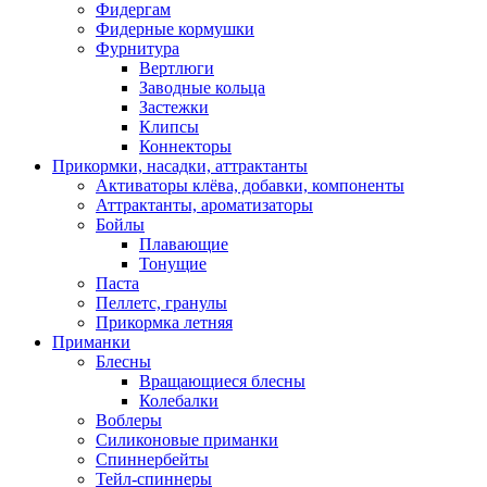
Фидергам
Фидерные кормушки
Фурнитура
Вертлюги
Заводные кольца
Застежки
Клипсы
Коннекторы
Прикормки, насадки, аттрактанты
Активаторы клёва, добавки, компоненты
Аттрактанты, ароматизаторы
Бойлы
Плавающие
Тонущие
Паста
Пеллетс, гранулы
Прикормка летняя
Приманки
Блесны
Вращающиеся блесны
Колебалки
Воблеры
Силиконовые приманки
Спиннербейты
Тейл-спиннеры