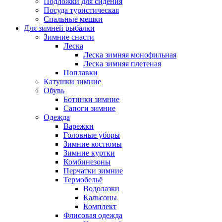
Подложки для сидения
Посуда туристическая
Спальные мешки
Для зимней рыбалки
Зимние снасти
Леска
Леска зимняя монофильная
Леска зимняя плетеная
Поплавки
Катушки зимние
Обувь
Ботинки зимние
Сапоги зимние
Одежда
Варежки
Головные уборы
Зимние костюмы
Зимние куртки
Комбинезоны
Перчатки зимние
Термобельё
Водолазки
Кальсоны
Комплект
Флисовая одежда