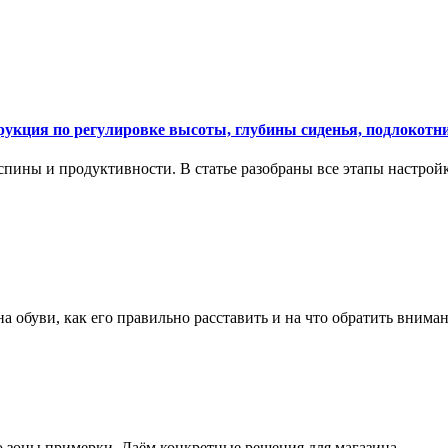
укция по регулировке высоты, глубины сиденья, подлокотни
спины и продуктивности. В статье разобраны все этапы настройк
на обуви, как его правильно расставить и на что обратить вним
о зоны примерки. Даём конкретные решения для магазина.