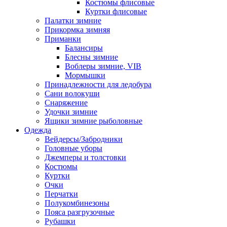
Костюмы флисовые
Куртки флисовые
Палатки зимние
Прикормка зимняя
Приманки
Балансиры
Блесны зимние
Воблеры зимние, VIB
Мормышки
Принадлежности для ледобура
Сани волокуши
Снаряжение
Удочки зимние
Ящики зимние рыболовные
Одежда
Вейдерсы/Забродники
Головные уборы
Джемперы и толстовки
Костюмы
Куртки
Очки
Перчатки
Полукомбинезоны
Пояса разгрузочные
Рубашки