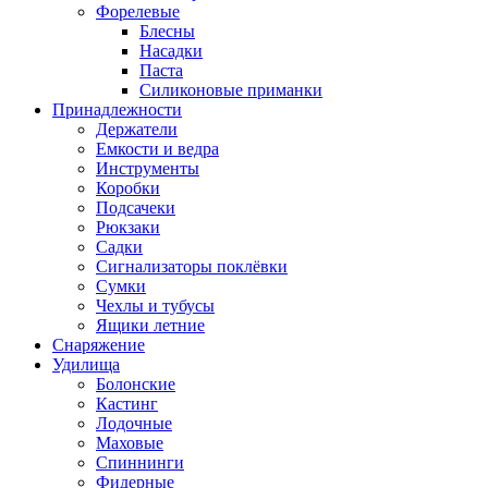
Форелевые
Блесны
Насадки
Паста
Силиконовые приманки
Принадлежности
Держатели
Емкости и ведра
Инструменты
Коробки
Подсачеки
Рюкзаки
Садки
Сигнализаторы поклёвки
Сумки
Чехлы и тубусы
Ящики летние
Снаряжение
Удилища
Болонские
Кастинг
Лодочные
Маховые
Спиннинги
Фидерные