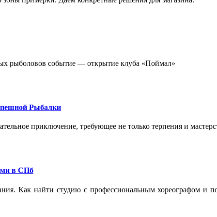
стных рыболовов событие — открытие клуба «Поймал»
спешной Рыбалки
екательное приключение, требующее не только терпения и мастер
ами в СПб
ания. Как найти студию с профессиональным хореографом и по