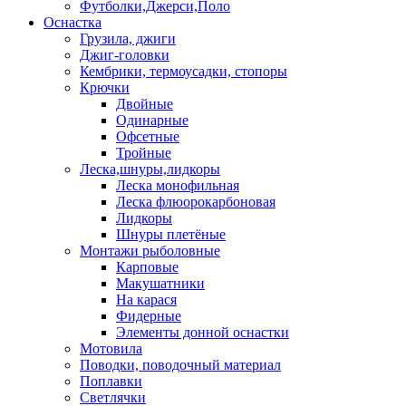
Футболки,Джерси,Поло
Оснастка
Грузила, джиги
Джиг-головки
Кембрики, термоусадки, стопоры
Крючки
Двойные
Одинарные
Офсетные
Тройные
Леска,шнуры,лидкоры
Леска монофильная
Леска флюорокарбоновая
Лидкоры
Шнуры плетёные
Монтажи рыболовные
Карповые
Макушатники
На карася
Фидерные
Элементы донной оснастки
Мотовила
Поводки, поводочный материал
Поплавки
Светлячки