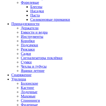
Форелевые
Блесны
Насадки
Паста
Силиконовые приманки
Принадлежности
Держатели
Емкости и ведра
Инструменты
Коробки
Подсачеки
Рюкзаки
Садки
Сигнализаторы поклёвки
Сумки
Чехлы и тубусы
Ящики летние
Снаряжение
Удилища
Болонские
Кастинг
Лодочные
Маховые
Спиннинги
Фидерные