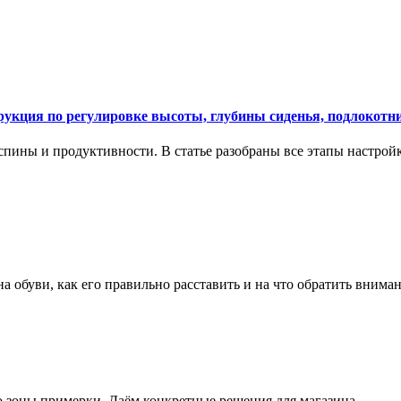
укция по регулировке высоты, глубины сиденья, подлокотни
спины и продуктивности. В статье разобраны все этапы настройк
на обуви, как его правильно расставить и на что обратить вним
о зоны примерки. Даём конкретные решения для магазина.