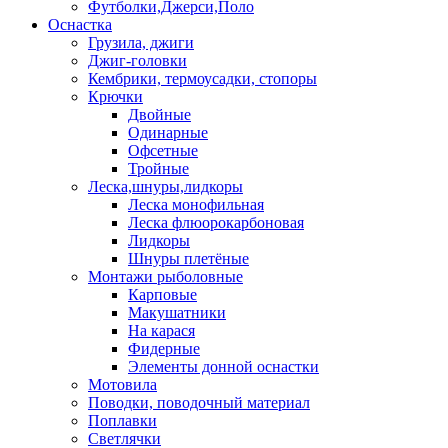
Футболки,Джерси,Поло
Оснастка
Грузила, джиги
Джиг-головки
Кембрики, термоусадки, стопоры
Крючки
Двойные
Одинарные
Офсетные
Тройные
Леска,шнуры,лидкоры
Леска монофильная
Леска флюорокарбоновая
Лидкоры
Шнуры плетёные
Монтажи рыболовные
Карповые
Макушатники
На карася
Фидерные
Элементы донной оснастки
Мотовила
Поводки, поводочный материал
Поплавки
Светлячки