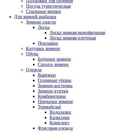
Подложки для сидения
Посуда туристическая
Спальные мешки
Для зимней рыбалки
Зимние снасти
Леска
Леска зимняя монофильная
Леска зимняя плетеная
Поплавки
Катушки зимние
Обувь
Ботинки зимние
Сапоги зимние
Одежда
Варежки
Головные уборы
Зимние костюмы
Зимние куртки
Комбинезоны
Перчатки зимние
Термобельё
Водолазки
Кальсоны
Комплект
Флисовая одежда