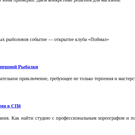
стных рыболовов событие — открытие клуба «Поймал»
спешной Рыбалки
екательное приключение, требующее не только терпения и мастер
ами в СПб
ания. Как найти студию с профессиональным хореографом и по