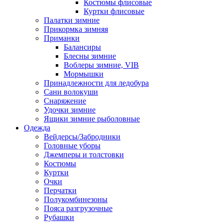
Костюмы флисовые
Куртки флисовые
Палатки зимние
Прикормка зимняя
Приманки
Балансиры
Блесны зимние
Воблеры зимние, VIB
Мормышки
Принадлежности для ледобура
Сани волокуши
Снаряжение
Удочки зимние
Ящики зимние рыболовные
Одежда
Вейдерсы/Забродники
Головные уборы
Джемперы и толстовки
Костюмы
Куртки
Очки
Перчатки
Полукомбинезоны
Пояса разгрузочные
Рубашки