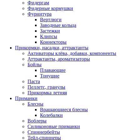
Фидергам
Фидерные кормушки
Фурнитура
Вертлюги
Заводные кольца
Застежки
Клипсы
Коннекторы
Прикормки, насадки, аттрактанты
Активаторы клёва, добавки, компоненты
Аттрактанты, ароматизаторы
Бойлы
Плавающие
Тонущие
Паста
Пеллетс, гранулы
Прикормка летняя
Приманки
Блесны
Вращающиеся блесны
Колебалки
Воблеры
Силиконовые приманки
Спиннербейты
Тейл-спиннеры