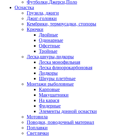
Футболки,Джерси,Поло
Оснастка
Грузила, джиги
Джиг-головки
Кембрики, термоусадки, стопоры
Крючки
Двойные
Одинарные
Офсетные
Тройные
Леска,шнуры,лидкоры
Леска монофильная
Леска флюорокарбоновая
Лидкоры
Шнуры плетёные
Монтажи рыболовные
Карповые
Макушатники
На карася
Фидерные
Элементы донной оснастки
Мотовила
Поводки, поводочный материал
Поплавки
Светлячки