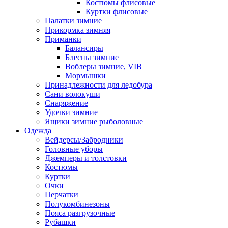
Костюмы флисовые
Куртки флисовые
Палатки зимние
Прикормка зимняя
Приманки
Балансиры
Блесны зимние
Воблеры зимние, VIB
Мормышки
Принадлежности для ледобура
Сани волокуши
Снаряжение
Удочки зимние
Ящики зимние рыболовные
Одежда
Вейдерсы/Забродники
Головные уборы
Джемперы и толстовки
Костюмы
Куртки
Очки
Перчатки
Полукомбинезоны
Пояса разгрузочные
Рубашки