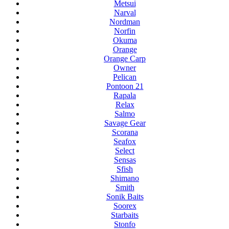
Metsui
Narval
Nordman
Norfin
Okuma
Orange
Orange Carp
Owner
Pelican
Pontoon 21
Rapala
Relax
Salmo
Savage Gear
Scorana
Seafox
Select
Sensas
Sfish
Shimano
Smith
Sonik Baits
Soorex
Starbaits
Stonfo