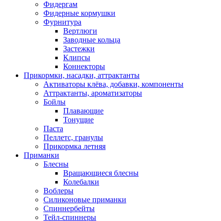
Фидергам
Фидерные кормушки
Фурнитура
Вертлюги
Заводные кольца
Застежки
Клипсы
Коннекторы
Прикормки, насадки, аттрактанты
Активаторы клёва, добавки, компоненты
Аттрактанты, ароматизаторы
Бойлы
Плавающие
Тонущие
Паста
Пеллетс, гранулы
Прикормка летняя
Приманки
Блесны
Вращающиеся блесны
Колебалки
Воблеры
Силиконовые приманки
Спиннербейты
Тейл-спиннеры