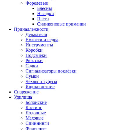
Форелевые
Блесны
Насадки
Паста
Силиконовые приманки
Принадлежности
Держатели
Емкости и ведра
Инструменты
Коробки
Подсачеки
Рюкзаки
Садки
Сигнализаторы поклёвки
Сумки
Чехлы и тубусы
Ящики летние
Снаряжение
Удилища
Болонские
Кастинг
Лодочные
Маховые
Спиннинги
Фидерные