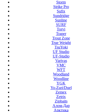
Storm
Strike Pro
Sufix
Sundridge
Sunline
SURF
Torvi
Traper
Trout Zone
True Weight
TsuYoki
UF Studio
UF-Studio
Varivas
VMC
WFT
Woodland
Woodline
YGK
Yo-Zuri/Duel
Zemex
Zetrix
Zipbaits
Алом-Дар
Арктика