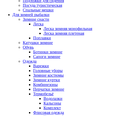
Подложки для сидения
Посуда туристическая
Спальные мешки
Для зимней рыбалки
Зимние снасти
Леска
Леска зимняя монофильная
Леска зимняя плетеная
Поплавки
Катушки зимние
Обувь
Ботинки зимние
Сапоги зимние
Одежда
Варежки
Головные уборы
Зимние костюмы
Зимние куртки
Комбинезоны
Перчатки зимние
Термобельё
Водолазки
Кальсоны
Комплект
Флисовая одежда