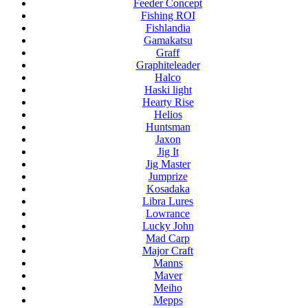
Feeder Concept
Fishing ROI
Fishlandia
Gamakatsu
Graff
Graphiteleader
Halco
Haski light
Hearty Rise
Helios
Huntsman
Jaxon
Jig It
Jig Master
Jumprize
Kosadaka
Libra Lures
Lowrance
Lucky John
Mad Carp
Major Craft
Manns
Maver
Meiho
Mepps