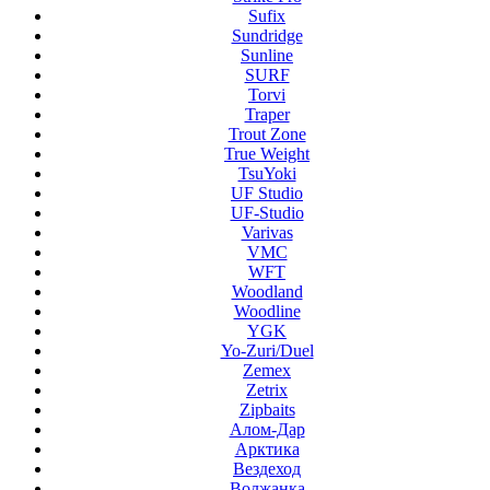
Sufix
Sundridge
Sunline
SURF
Torvi
Traper
Trout Zone
True Weight
TsuYoki
UF Studio
UF-Studio
Varivas
VMC
WFT
Woodland
Woodline
YGK
Yo-Zuri/Duel
Zemex
Zetrix
Zipbaits
Алом-Дар
Арктика
Вездеход
Волжанка