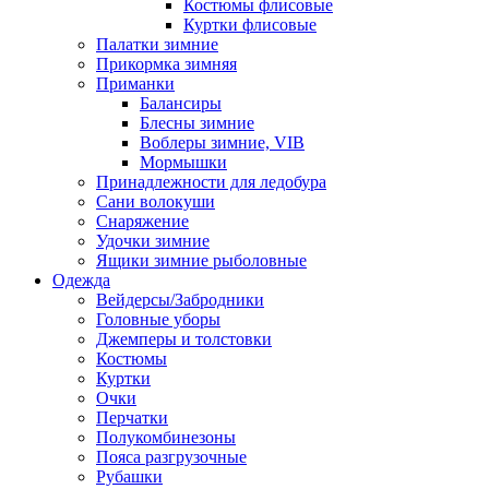
Костюмы флисовые
Куртки флисовые
Палатки зимние
Прикормка зимняя
Приманки
Балансиры
Блесны зимние
Воблеры зимние, VIB
Мормышки
Принадлежности для ледобура
Сани волокуши
Снаряжение
Удочки зимние
Ящики зимние рыболовные
Одежда
Вейдерсы/Забродники
Головные уборы
Джемперы и толстовки
Костюмы
Куртки
Очки
Перчатки
Полукомбинезоны
Пояса разгрузочные
Рубашки