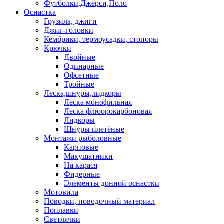
Футболки,Джерси,Поло
Оснастка
Грузила, джиги
Джиг-головки
Кембрики, термоусадки, стопоры
Крючки
Двойные
Одинарные
Офсетные
Тройные
Леска,шнуры,лидкоры
Леска монофильная
Леска флюорокарбоновая
Лидкоры
Шнуры плетёные
Монтажи рыболовные
Карповые
Макушатники
На карася
Фидерные
Элементы донной оснастки
Мотовила
Поводки, поводочный материал
Поплавки
Светлячки