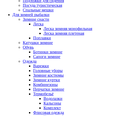
Подложки для сидения
Посуда туристическая
Спальные мешки
Для зимней рыбалки
Зимние снасти
Леска
Леска зимняя монофильная
Леска зимняя плетеная
Поплавки
Катушки зимние
Обувь
Ботинки зимние
Сапоги зимние
Одежда
Варежки
Головные уборы
Зимние костюмы
Зимние куртки
Комбинезоны
Перчатки зимние
Термобельё
Водолазки
Кальсоны
Комплект
Флисовая одежда