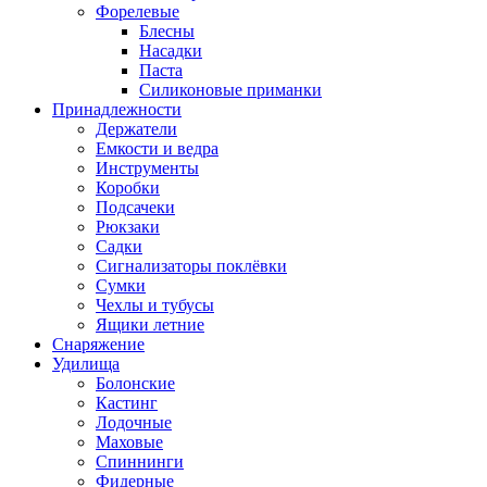
Форелевые
Блесны
Насадки
Паста
Силиконовые приманки
Принадлежности
Держатели
Емкости и ведра
Инструменты
Коробки
Подсачеки
Рюкзаки
Садки
Сигнализаторы поклёвки
Сумки
Чехлы и тубусы
Ящики летние
Снаряжение
Удилища
Болонские
Кастинг
Лодочные
Маховые
Спиннинги
Фидерные