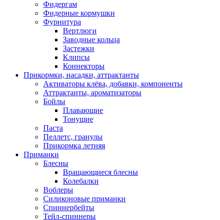
Фидергам
Фидерные кормушки
Фурнитура
Вертлюги
Заводные кольца
Застежки
Клипсы
Коннекторы
Прикормки, насадки, аттрактанты
Активаторы клёва, добавки, компоненты
Аттрактанты, ароматизаторы
Бойлы
Плавающие
Тонущие
Паста
Пеллетс, гранулы
Прикормка летняя
Приманки
Блесны
Вращающиеся блесны
Колебалки
Воблеры
Силиконовые приманки
Спиннербейты
Тейл-спиннеры