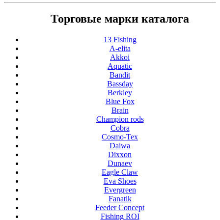
Торговые марки каталога
13 Fishing
A-elita
Akkoi
Aquatic
Bandit
Bassday
Berkley
Blue Fox
Brain
Champion rods
Cobra
Cosmo-Tex
Daiwa
Dixxon
Dunaev
Eagle Claw
Eva Shoes
Evergreen
Fanatik
Feeder Concept
Fishing ROI