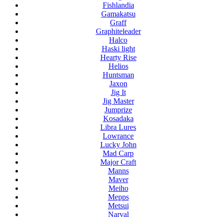
Fishlandia
Gamakatsu
Graff
Graphiteleader
Halco
Haski light
Hearty Rise
Helios
Huntsman
Jaxon
Jig It
Jig Master
Jumprize
Kosadaka
Libra Lures
Lowrance
Lucky John
Mad Carp
Major Craft
Manns
Maver
Meiho
Mepps
Metsui
Narval