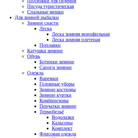
Подложки для сидения
Посуда туристическая
Спальные мешки
Для зимней рыбалки
Зимние снасти
Леска
Леска зимняя монофильная
Леска зимняя плетеная
Поплавки
Катушки зимние
Обувь
Ботинки зимние
Сапоги зимние
Одежда
Варежки
Головные уборы
Зимние костюмы
Зимние куртки
Комбинезоны
Перчатки зимние
Термобельё
Водолазки
Кальсоны
Комплект
Флисовая одежда