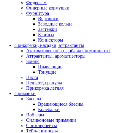
Фидергам
Фидерные кормушки
Фурнитура
Вертлюги
Заводные кольца
Застежки
Клипсы
Коннекторы
Прикормки, насадки, аттрактанты
Активаторы клёва, добавки, компоненты
Аттрактанты, ароматизаторы
Бойлы
Плавающие
Тонущие
Паста
Пеллетс, гранулы
Прикормка летняя
Приманки
Блесны
Вращающиеся блесны
Колебалки
Воблеры
Силиконовые приманки
Спиннербейты
Тейл-спиннеры