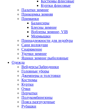
Костюмы флисовые
Куртки флисовые
Палатки зимние
Прикормка зимняя
Приманки
Балансиры
Блесны зимние
Воблеры зимние, VIB
Мормышки
Принадлежности для ледобура
Сани волокуши
Снаряжение
Удочки зимние
Ящики зимние рыболовные
Одежда
Вейдерсы/Забродники
Головные уборы
Джемперы и толстовки
Костюмы
Куртки
Очки
Перчатки
Полукомбинезоны
Пояса разгрузочные
Рубашки