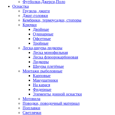
Футболки,Джерси,Поло
Оснастка
Грузила, джиги
Джиг-головки
Кембрики, термоусадки, стопоры
Крючки
Двойные
Одинарные
Офсетные
Тройные
Леска,шнуры,лидкоры
Леска монофильная
Леска флюорокарбоновая
Лидкоры
Шнуры плетёные
Монтажи рыболовные
Карповые
Макушатники
На карася
Фидерные
Элементы донной оснастки
Мотовила
Поводки, поводочный материал
Поплавки
Светлячки