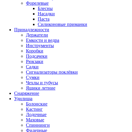
Форелевые
Блесны
Насадки
Паста
Силиконовые приманки
Принадлежности
Держатели
Емкости и ведра
Инструменты
Коробки
Подсачеки
Рюкзаки
Садки
Сигнализаторы поклёвки
Сумки
Чехлы и тубусы
Ящики летние
Снаряжение
Удилища
Болонские
Кастинг
Лодочные
Маховые
Спиннинги
Фидерные