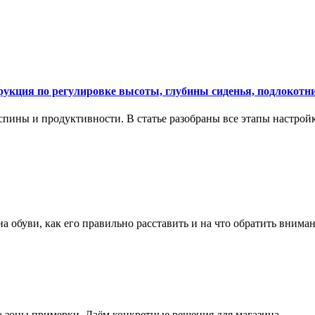
укция по регулировке высоты, глубины сиденья, подлокотни
спины и продуктивности. В статье разобраны все этапы настройк
на обуви, как его правильно расставить и на что обратить вним
о зоны примерки. Даём конкретные решения для магазина.