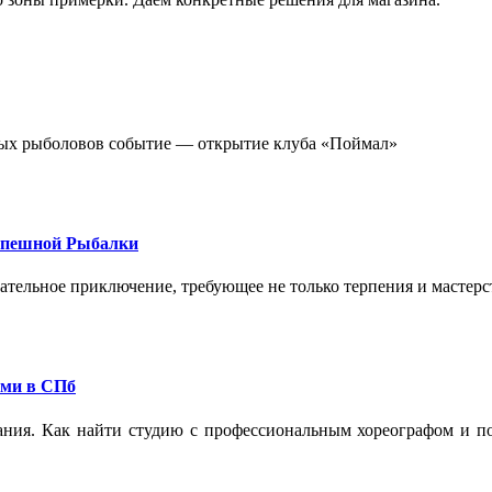
стных рыболовов событие — открытие клуба «Поймал»
спешной Рыбалки
екательное приключение, требующее не только терпения и мастер
ами в СПб
ания. Как найти студию с профессиональным хореографом и по