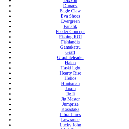
Dixxon
Dunaev
Eagle Claw
Eva Shoes
Evergreen
Fanatik
Feeder Concept
Fishing ROI
Fishlandia
Gamakatsu
Graff
Graphiteleader
Halco
Haski light
Hearty Rise
Helios
Huntsman
Jaxon
Jig It
Jig Master
Jumprize
Kosadaka
Libra Lures
Lowrance
Lucky John