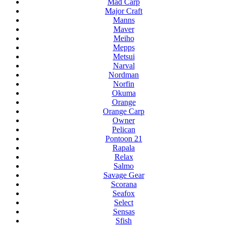
Mad Carp
Major Craft
Manns
Maver
Meiho
Mepps
Metsui
Narval
Nordman
Norfin
Okuma
Orange
Orange Carp
Owner
Pelican
Pontoon 21
Rapala
Relax
Salmo
Savage Gear
Scorana
Seafox
Select
Sensas
Sfish