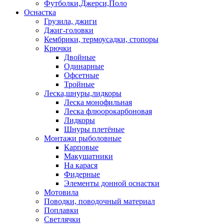
Футболки,Джерси,Поло
Оснастка
Грузила, джиги
Джиг-головки
Кембрики, термоусадки, стопоры
Крючки
Двойные
Одинарные
Офсетные
Тройные
Леска,шнуры,лидкоры
Леска монофильная
Леска флюорокарбоновая
Лидкоры
Шнуры плетёные
Монтажи рыболовные
Карповые
Макушатники
На карася
Фидерные
Элементы донной оснастки
Мотовила
Поводки, поводочный материал
Поплавки
Светлячки