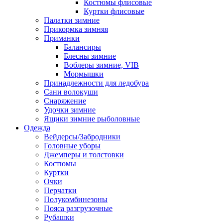
Костюмы флисовые
Куртки флисовые
Палатки зимние
Прикормка зимняя
Приманки
Балансиры
Блесны зимние
Воблеры зимние, VIB
Мормышки
Принадлежности для ледобура
Сани волокуши
Снаряжение
Удочки зимние
Ящики зимние рыболовные
Одежда
Вейдерсы/Забродники
Головные уборы
Джемперы и толстовки
Костюмы
Куртки
Очки
Перчатки
Полукомбинезоны
Пояса разгрузочные
Рубашки