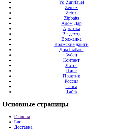
Yo-Zuri/Duel
Zemex
Zetrix
Zipbaits
Алом-Дар
Арктика
Вездеход
Волжанка
Волжские джиги
Дом Рыбака
Зубец
Контакт
Лотос
Пирс
Практик
Россия
Тайга
Тайф
Основные
страницы
Главная
Блог
Доставка