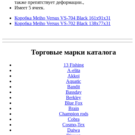
также препятствует деформации.,
Имеет 5 ячеек.
Коробка Meiho Versus VS-704 Black 161x91x31
Коробка Meiho Versus VS-702 Black 138x77x31
Торговые марки каталога
13 Fishing
A-elita
Akkoi
Aquatic
Bandit
Bassday
Berkley
Blue Fox
Brain
Champion rods
Cobra
Cosmo-Tex
Daiwa