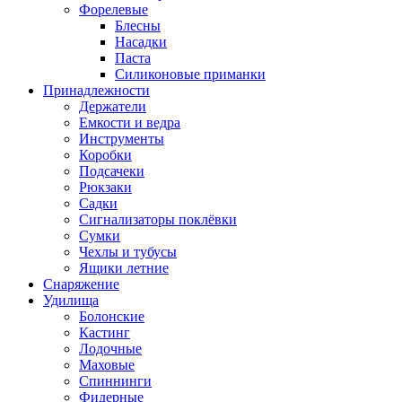
Форелевые
Блесны
Насадки
Паста
Силиконовые приманки
Принадлежности
Держатели
Емкости и ведра
Инструменты
Коробки
Подсачеки
Рюкзаки
Садки
Сигнализаторы поклёвки
Сумки
Чехлы и тубусы
Ящики летние
Снаряжение
Удилища
Болонские
Кастинг
Лодочные
Маховые
Спиннинги
Фидерные