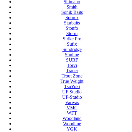
Shimano
Smith
Sonik Baits
Soorex
Starbaits
Stonfo
Storm
Strike Pro
Sufix
Sundridge
Sunline
SURF
Torvi
Traper
Trout Zone
True Weight
TsuYoki
UF Studio
UF-Studio
Varivas
VMC
WFT
Woodland
Woodline
YGK