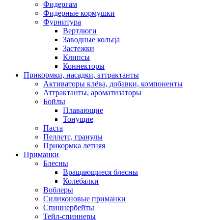
Фидергам
Фидерные кормушки
Фурнитура
Вертлюги
Заводные кольца
Застежки
Клипсы
Коннекторы
Прикормки, насадки, аттрактанты
Активаторы клёва, добавки, компоненты
Аттрактанты, ароматизаторы
Бойлы
Плавающие
Тонущие
Паста
Пеллетс, гранулы
Прикормка летняя
Приманки
Блесны
Вращающиеся блесны
Колебалки
Воблеры
Силиконовые приманки
Спиннербейты
Тейл-спиннеры