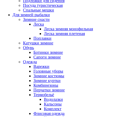
Подложки для сидения
Посуда туристическая
Спальные мешки
Для зимней рыбалки
Зимние снасти
Леска
Леска зимняя монофильная
Леска зимняя плетеная
Поплавки
Катушки зимние
Обувь
Ботинки зимние
Сапоги зимние
Одежда
Варежки
Головные уборы
Зимние костюмы
Зимние куртки
Комбинезоны
Перчатки зимние
Термобельё
Водолазки
Кальсоны
Комплект
Флисовая одежда