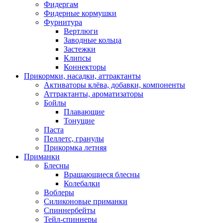
Фидергам
Фидерные кормушки
Фурнитура
Вертлюги
Заводные кольца
Застежки
Клипсы
Коннекторы
Прикормки, насадки, аттрактанты
Активаторы клёва, добавки, компоненты
Аттрактанты, ароматизаторы
Бойлы
Плавающие
Тонущие
Паста
Пеллетс, гранулы
Прикормка летняя
Приманки
Блесны
Вращающиеся блесны
Колебалки
Воблеры
Силиконовые приманки
Спиннербейты
Тейл-спиннеры