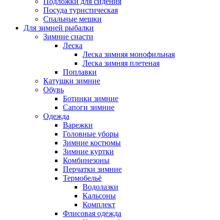
Подложки для сидения
Посуда туристическая
Спальные мешки
Для зимней рыбалки
Зимние снасти
Леска
Леска зимняя монофильная
Леска зимняя плетеная
Поплавки
Катушки зимние
Обувь
Ботинки зимние
Сапоги зимние
Одежда
Варежки
Головные уборы
Зимние костюмы
Зимние куртки
Комбинезоны
Перчатки зимние
Термобельё
Водолазки
Кальсоны
Комплект
Флисовая одежда