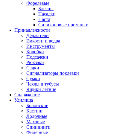
Форелевые
Блесны
Насадки
Паста
Силиконовые приманки
Принадлежности
Держатели
Емкости и ведра
Инструменты
Коробки
Подсачеки
Рюкзаки
Садки
Сигнализаторы поклёвки
Сумки
Чехлы и тубусы
Ящики летние
Снаряжение
Удилища
Болонские
Кастинг
Лодочные
Маховые
Спиннинги
Фидерные