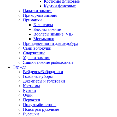
Костюмы флисовые
Куртки флисовые
Палатки зимние
Прикормка зимняя
Приманки
Балансиры
Блесны зимние
Воблеры зимние, VIB
Мормышки
Принадлежности для ледобура
Сани волокуши
Снаряжение
Удочки зимние
Ящики зимние рыболовные
Одежда
Вейдерсы/Забродники
Головные уборы
Джемперы и толстовки
Костюмы
Куртки
Очки
Перчатки
Полукомбинезоны
Пояса разгрузочные
Рубашки