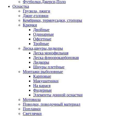
Футболки,Джерси,Поло
Оснастка
Грузила, джиги
Джиг-головки
Кембрики, термоусадки, стопоры
Крючки
Двойные
Одинарные
Офсетные
Тройные
Леска,шнуры,лидкоры
Леска монофильная
Леска флюорокарбоновая
Лидкоры
Шнуры плетёные
Монтажи рыболовные
Карповые
Макушатники
На карася
Фидерные
Элементы донной оснастки
Мотовила
Поводки, поводочный материал
Поплавки
Светлячки