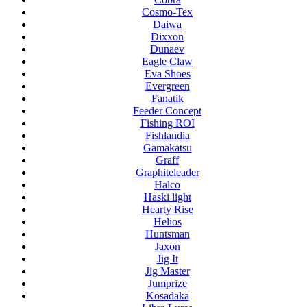
Cosmo-Tex
Daiwa
Dixxon
Dunaev
Eagle Claw
Eva Shoes
Evergreen
Fanatik
Feeder Concept
Fishing ROI
Fishlandia
Gamakatsu
Graff
Graphiteleader
Halco
Haski light
Hearty Rise
Helios
Huntsman
Jaxon
Jig It
Jig Master
Jumprize
Kosadaka