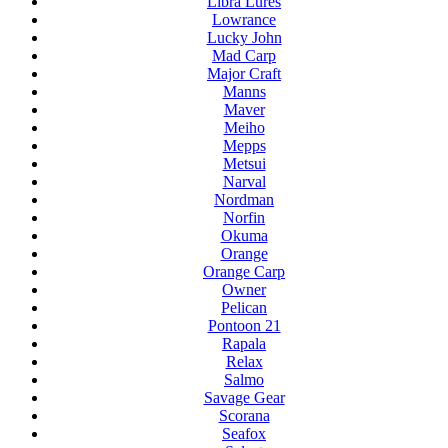
Libra Lures
Lowrance
Lucky John
Mad Carp
Major Craft
Manns
Maver
Meiho
Mepps
Metsui
Narval
Nordman
Norfin
Okuma
Orange
Orange Carp
Owner
Pelican
Pontoon 21
Rapala
Relax
Salmo
Savage Gear
Scorana
Seafox