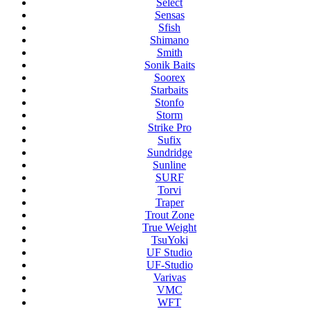
Select
Sensas
Sfish
Shimano
Smith
Sonik Baits
Soorex
Starbaits
Stonfo
Storm
Strike Pro
Sufix
Sundridge
Sunline
SURF
Torvi
Traper
Trout Zone
True Weight
TsuYoki
UF Studio
UF-Studio
Varivas
VMC
WFT