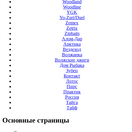
Woodland
Woodline
YGK
Yo-Zuri/Duel
Zemex
Zetrix
Zipbaits
Алом-Дар
Арктика
Вездеход
Волжанка
Волжские джиги
Дом Рыбака
Зубец
Контакт
Лотос
Пирс
Практик
Россия
Тайга
Тайф
Основные
страницы