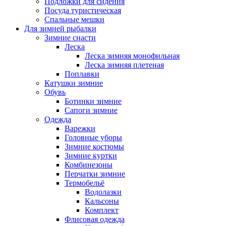
Подложки для сидения
Посуда туристическая
Спальные мешки
Для зимней рыбалки
Зимние снасти
Леска
Леска зимняя монофильная
Леска зимняя плетеная
Поплавки
Катушки зимние
Обувь
Ботинки зимние
Сапоги зимние
Одежда
Варежки
Головные уборы
Зимние костюмы
Зимние куртки
Комбинезоны
Перчатки зимние
Термобельё
Водолазки
Кальсоны
Комплект
Флисовая одежда