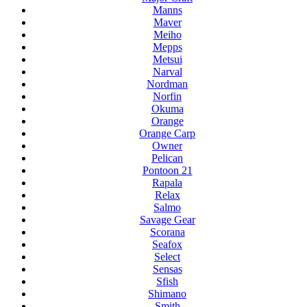
Manns
Maver
Meiho
Mepps
Metsui
Narval
Nordman
Norfin
Okuma
Orange
Orange Carp
Owner
Pelican
Pontoon 21
Rapala
Relax
Salmo
Savage Gear
Scorana
Seafox
Select
Sensas
Sfish
Shimano
Smith