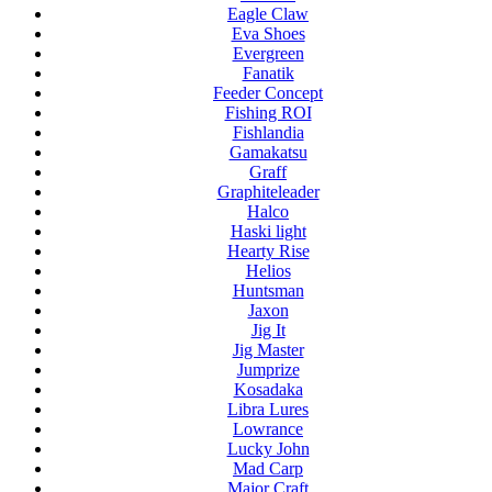
Eagle Claw
Eva Shoes
Evergreen
Fanatik
Feeder Concept
Fishing ROI
Fishlandia
Gamakatsu
Graff
Graphiteleader
Halco
Haski light
Hearty Rise
Helios
Huntsman
Jaxon
Jig It
Jig Master
Jumprize
Kosadaka
Libra Lures
Lowrance
Lucky John
Mad Carp
Major Craft