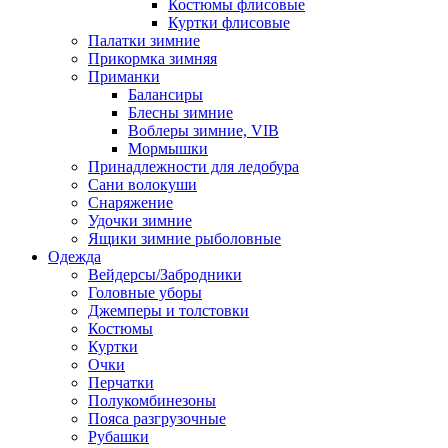
Костюмы флисовые
Куртки флисовые
Палатки зимние
Прикормка зимняя
Приманки
Балансиры
Блесны зимние
Воблеры зимние, VIB
Мормышки
Принадлежности для ледобура
Сани волокуши
Снаряжение
Удочки зимние
Ящики зимние рыболовные
Одежда
Вейдерсы/Забродники
Головные уборы
Джемперы и толстовки
Костюмы
Куртки
Очки
Перчатки
Полукомбинезоны
Пояса разгрузочные
Рубашки