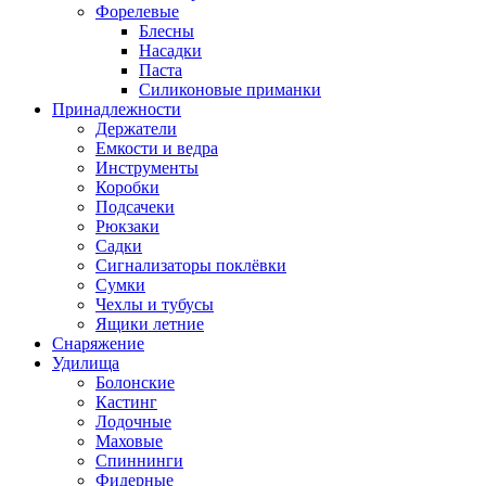
Форелевые
Блесны
Насадки
Паста
Силиконовые приманки
Принадлежности
Держатели
Емкости и ведра
Инструменты
Коробки
Подсачеки
Рюкзаки
Садки
Сигнализаторы поклёвки
Сумки
Чехлы и тубусы
Ящики летние
Снаряжение
Удилища
Болонские
Кастинг
Лодочные
Маховые
Спиннинги
Фидерные