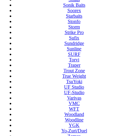
Sonik Baits
Soorex
Starbaits
Stonfo
Storm
Strike Pro
Sufix
Sundridge
Sunline
SURF
Torvi
Traper
Trout Zone
True Weight
TsuYoki
UF Studio
UF-Studio
Varivas
VMC
WFT
Woodland
Woodline
YGK
Yo-Zuri/Duel