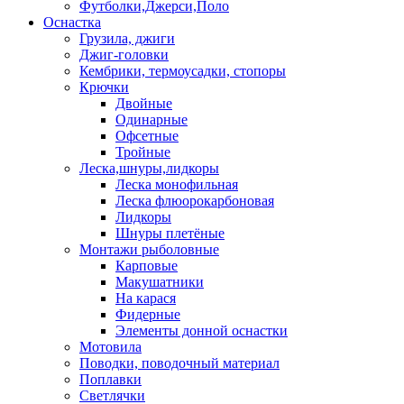
Футболки,Джерси,Поло
Оснастка
Грузила, джиги
Джиг-головки
Кембрики, термоусадки, стопоры
Крючки
Двойные
Одинарные
Офсетные
Тройные
Леска,шнуры,лидкоры
Леска монофильная
Леска флюорокарбоновая
Лидкоры
Шнуры плетёные
Монтажи рыболовные
Карповые
Макушатники
На карася
Фидерные
Элементы донной оснастки
Мотовила
Поводки, поводочный материал
Поплавки
Светлячки