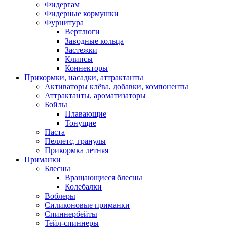
Фидергам
Фидерные кормушки
Фурнитура
Вертлюги
Заводные кольца
Застежки
Клипсы
Коннекторы
Прикормки, насадки, аттрактанты
Активаторы клёва, добавки, компоненты
Аттрактанты, ароматизаторы
Бойлы
Плавающие
Тонущие
Паста
Пеллетс, гранулы
Прикормка летняя
Приманки
Блесны
Вращающиеся блесны
Колебалки
Воблеры
Силиконовые приманки
Спиннербейты
Тейл-спиннеры