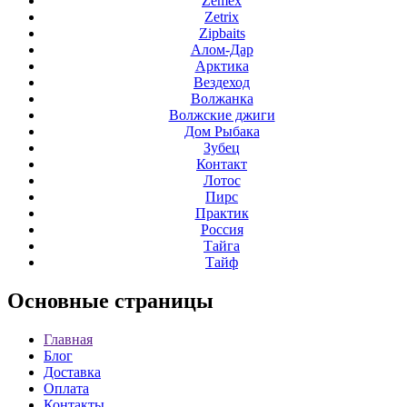
Zemex
Zetrix
Zipbaits
Алом-Дар
Арктика
Вездеход
Волжанка
Волжские джиги
Дом Рыбака
Зубец
Контакт
Лотос
Пирс
Практик
Россия
Тайга
Тайф
Основные
страницы
Главная
Блог
Доставка
Оплата
Контакты