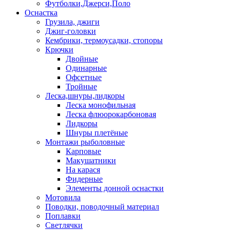
Футболки,Джерси,Поло
Оснастка
Грузила, джиги
Джиг-головки
Кембрики, термоусадки, стопоры
Крючки
Двойные
Одинарные
Офсетные
Тройные
Леска,шнуры,лидкоры
Леска монофильная
Леска флюорокарбоновая
Лидкоры
Шнуры плетёные
Монтажи рыболовные
Карповые
Макушатники
На карася
Фидерные
Элементы донной оснастки
Мотовила
Поводки, поводочный материал
Поплавки
Светлячки