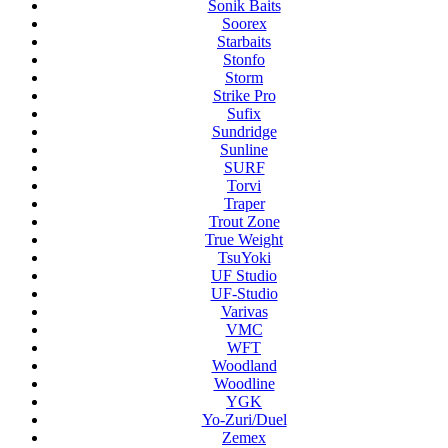
Sonik Baits
Soorex
Starbaits
Stonfo
Storm
Strike Pro
Sufix
Sundridge
Sunline
SURF
Torvi
Traper
Trout Zone
True Weight
TsuYoki
UF Studio
UF-Studio
Varivas
VMC
WFT
Woodland
Woodline
YGK
Yo-Zuri/Duel
Zemex