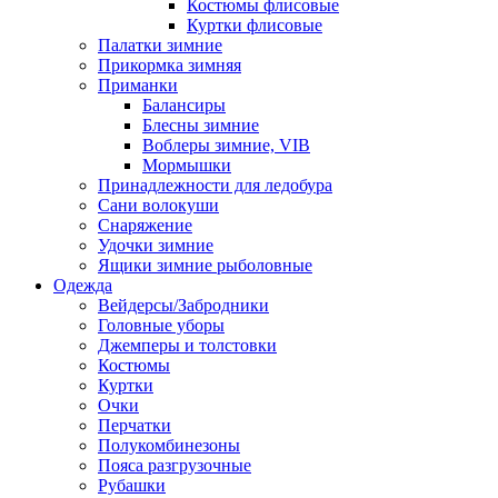
Костюмы флисовые
Куртки флисовые
Палатки зимние
Прикормка зимняя
Приманки
Балансиры
Блесны зимние
Воблеры зимние, VIB
Мормышки
Принадлежности для ледобура
Сани волокуши
Снаряжение
Удочки зимние
Ящики зимние рыболовные
Одежда
Вейдерсы/Забродники
Головные уборы
Джемперы и толстовки
Костюмы
Куртки
Очки
Перчатки
Полукомбинезоны
Пояса разгрузочные
Рубашки