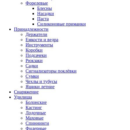
Форелевые
Блесны
Насадки
Паста
Силиконовые приманки
Принадлежности
Держатели
Емкости и ведра
Инструменты
Коробки
Подсачеки
Рюкзаки
Садки
Сигнализаторы поклёвки
Сумки
Чехлы и тубусы
Ящики летние
Снаряжение
Удилища
Болонские
Кастинг
Лодочные
Маховые
Спиннинги
Фидерные