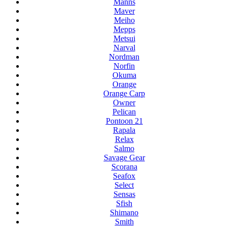
Manns
Maver
Meiho
Mepps
Metsui
Narval
Nordman
Norfin
Okuma
Orange
Orange Carp
Owner
Pelican
Pontoon 21
Rapala
Relax
Salmo
Savage Gear
Scorana
Seafox
Select
Sensas
Sfish
Shimano
Smith