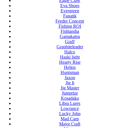
Eagle Claw
Eva Shoes
Evergreen
Fanatik
Feeder Concept
Fishing ROI
Fishlandia
Gamakatsu
Graff
Graphiteleader
Halco
Haski light
Hearty Rise
Helios
Huntsman
Jaxon
Jig It
Jig Master
Jumprize
Kosadaka
Libra Lures
Lowrance
Lucky John
Mad Carp
Major Craft