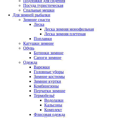
Подложки для сидения
Посуда туристическая
Спальные мешки
Для зимней рыбалки
Зимние снасти
Леска
Леска зимняя монофильная
Леска зимняя плетеная
Поплавки
Катушки зимние
Обувь
Ботинки зимние
Сапоги зимние
Одежда
Варежки
Головные уборы
Зимние костюмы
Зимние куртки
Комбинезоны
Перчатки зимние
Термобельё
Водолазки
Кальсоны
Комплект
Флисовая одежда