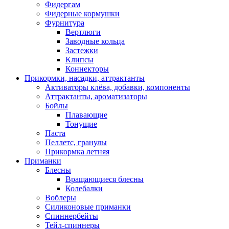
Фидергам
Фидерные кормушки
Фурнитура
Вертлюги
Заводные кольца
Застежки
Клипсы
Коннекторы
Прикормки, насадки, аттрактанты
Активаторы клёва, добавки, компоненты
Аттрактанты, ароматизаторы
Бойлы
Плавающие
Тонущие
Паста
Пеллетс, гранулы
Прикормка летняя
Приманки
Блесны
Вращающиеся блесны
Колебалки
Воблеры
Силиконовые приманки
Спиннербейты
Тейл-спиннеры