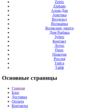
Zetrix
Zipbaits
Алом-Дар
Арктика
Вездеход
Волжанка
Волжские джиги
Дом Рыбака
Зубец
Контакт
Лотос
Пирс
Практик
Россия
Тайга
Тайф
Основные
страницы
Главная
Блог
Доставка
Оплата
Контакты