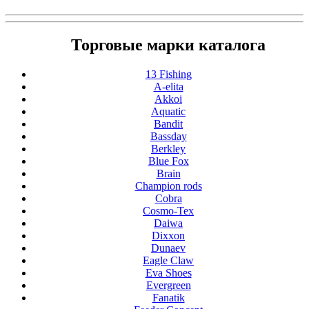
Торговые марки каталога
13 Fishing
A-elita
Akkoi
Aquatic
Bandit
Bassday
Berkley
Blue Fox
Brain
Champion rods
Cobra
Cosmo-Tex
Daiwa
Dixxon
Dunaev
Eagle Claw
Eva Shoes
Evergreen
Fanatik