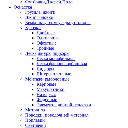
Футболки,Джерси,Поло
Оснастка
Грузила, джиги
Джиг-головки
Кембрики, термоусадки, стопоры
Крючки
Двойные
Одинарные
Офсетные
Тройные
Леска,шнуры,лидкоры
Леска монофильная
Леска флюорокарбоновая
Лидкоры
Шнуры плетёные
Монтажи рыболовные
Карповые
Макушатники
На карася
Фидерные
Элементы донной оснастки
Мотовила
Поводки, поводочный материал
Поплавки
Светлячки