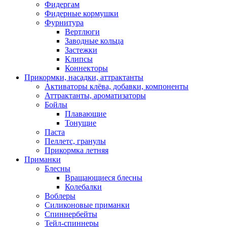
Фидергам
Фидерные кормушки
Фурнитура
Вертлюги
Заводные кольца
Застежки
Клипсы
Коннекторы
Прикормки, насадки, аттрактанты
Активаторы клёва, добавки, компоненты
Аттрактанты, ароматизаторы
Бойлы
Плавающие
Тонущие
Паста
Пеллетс, гранулы
Прикормка летняя
Приманки
Блесны
Вращающиеся блесны
Колебалки
Воблеры
Силиконовые приманки
Спиннербейты
Тейл-спиннеры