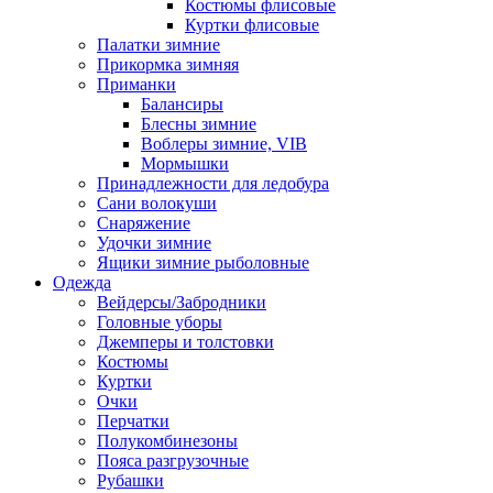
Костюмы флисовые
Куртки флисовые
Палатки зимние
Прикормка зимняя
Приманки
Балансиры
Блесны зимние
Воблеры зимние, VIB
Мормышки
Принадлежности для ледобура
Сани волокуши
Снаряжение
Удочки зимние
Ящики зимние рыболовные
Одежда
Вейдерсы/Забродники
Головные уборы
Джемперы и толстовки
Костюмы
Куртки
Очки
Перчатки
Полукомбинезоны
Пояса разгрузочные
Рубашки