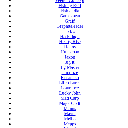
Feeder Concept
Fishing ROI
Fishlandia
Gamakatsu
Graff
Graphiteleader
Halco
Haski light
Hearty Rise
Helios
Huntsman
Jaxon
Jig It
Jig Master
Jumprize
Kosadaka
Libra Lures
Lowrance
Lucky John
Mad Carp
Major Craft
Manns
Maver
Meiho
Mepps