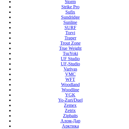
Storm
Strike Pro
Sufix
Sundridge
Sunline
SURF
Torvi
Traper
Trout Zone
True Weight
TsuYoki
UF Studio
UF-Studio
Varivas
VMC
WFT
Woodland
Woodline
YGK
Yo-Zuri/Duel
Zemex
Zetrix
Zipbaits
Алом-Дар
Арктика