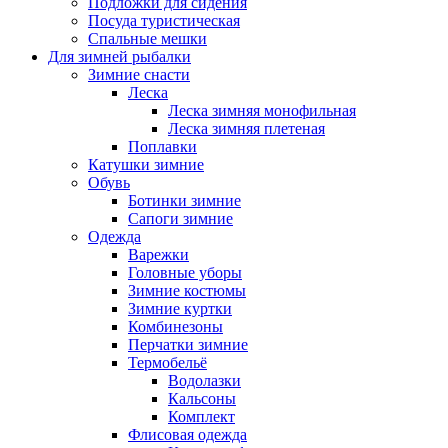
Подложки для сидения
Посуда туристическая
Спальные мешки
Для зимней рыбалки
Зимние снасти
Леска
Леска зимняя монофильная
Леска зимняя плетеная
Поплавки
Катушки зимние
Обувь
Ботинки зимние
Сапоги зимние
Одежда
Варежки
Головные уборы
Зимние костюмы
Зимние куртки
Комбинезоны
Перчатки зимние
Термобельё
Водолазки
Кальсоны
Комплект
Флисовая одежда