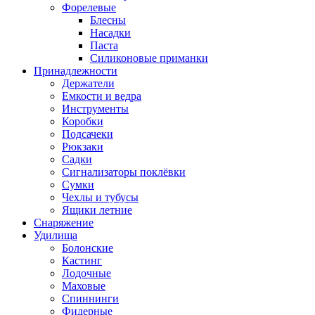
Форелевые
Блесны
Насадки
Паста
Силиконовые приманки
Принадлежности
Держатели
Емкости и ведра
Инструменты
Коробки
Подсачеки
Рюкзаки
Садки
Сигнализаторы поклёвки
Сумки
Чехлы и тубусы
Ящики летние
Снаряжение
Удилища
Болонские
Кастинг
Лодочные
Маховые
Спиннинги
Фидерные