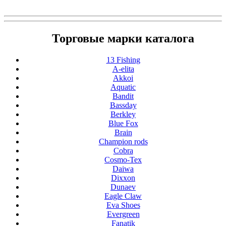
Торговые марки каталога
13 Fishing
A-elita
Akkoi
Aquatic
Bandit
Bassday
Berkley
Blue Fox
Brain
Champion rods
Cobra
Cosmo-Tex
Daiwa
Dixxon
Dunaev
Eagle Claw
Eva Shoes
Evergreen
Fanatik