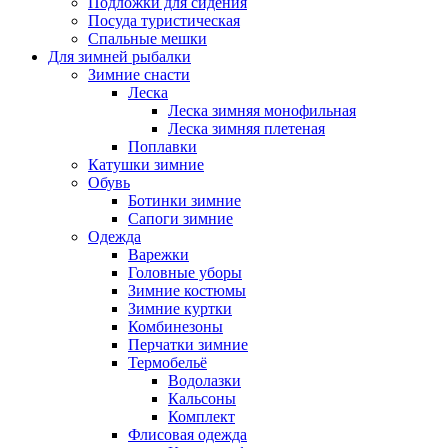
Подложки для сидения
Посуда туристическая
Спальные мешки
Для зимней рыбалки
Зимние снасти
Леска
Леска зимняя монофильная
Леска зимняя плетеная
Поплавки
Катушки зимние
Обувь
Ботинки зимние
Сапоги зимние
Одежда
Варежки
Головные уборы
Зимние костюмы
Зимние куртки
Комбинезоны
Перчатки зимние
Термобельё
Водолазки
Кальсоны
Комплект
Флисовая одежда