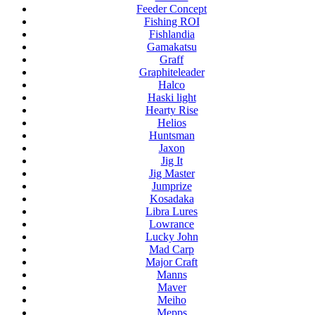
Feeder Concept
Fishing ROI
Fishlandia
Gamakatsu
Graff
Graphiteleader
Halco
Haski light
Hearty Rise
Helios
Huntsman
Jaxon
Jig It
Jig Master
Jumprize
Kosadaka
Libra Lures
Lowrance
Lucky John
Mad Carp
Major Craft
Manns
Maver
Meiho
Mepps