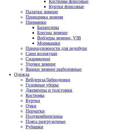
Костюмы флисовые
Куртки флисовые
Палатки зимние
Прикормка зимняя
Приманки
Балансиры
Блесны зимние
Воблеры зимние, VIB
Мормышки
Принадлежности для ледобура
Сани волокуши
Снаряжение
Удочки зимние
Ящики зимние рыболовные
Одежда
Вейдерсы/Забродники
Головные уборы
Джемперы и толстовки
Костюмы
Куртки
Очки
Перчатки
Полукомбинезоны
Пояса разгрузочные
Рубашки