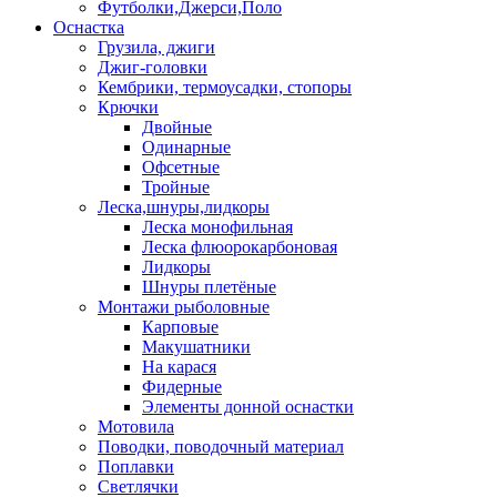
Футболки,Джерси,Поло
Оснастка
Грузила, джиги
Джиг-головки
Кембрики, термоусадки, стопоры
Крючки
Двойные
Одинарные
Офсетные
Тройные
Леска,шнуры,лидкоры
Леска монофильная
Леска флюорокарбоновая
Лидкоры
Шнуры плетёные
Монтажи рыболовные
Карповые
Макушатники
На карася
Фидерные
Элементы донной оснастки
Мотовила
Поводки, поводочный материал
Поплавки
Светлячки