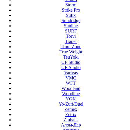
Storm
Strike Pro
Sufix
Sundridge
Sunline
SURF
Torvi
Traper
Trout Zone
True Weight
TsuYoki
UF Studio
UF-Studio
Varivas
VMC
WFT
Woodland
Woodline
YGK
Yo-Zuri/Duel
Zemex
Zetrix
Zipbaits
Алом-Дар