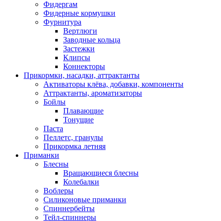
Фидергам
Фидерные кормушки
Фурнитура
Вертлюги
Заводные кольца
Застежки
Клипсы
Коннекторы
Прикормки, насадки, аттрактанты
Активаторы клёва, добавки, компоненты
Аттрактанты, ароматизаторы
Бойлы
Плавающие
Тонущие
Паста
Пеллетс, гранулы
Прикормка летняя
Приманки
Блесны
Вращающиеся блесны
Колебалки
Воблеры
Силиконовые приманки
Спиннербейты
Тейл-спиннеры