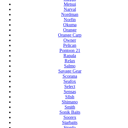
Metsui
Narval
Nordman
Norfin
Okuma
Orange
Orange Carp
Owner
Pelican
Pontoon 21
Rapala
Relax
Salmo
Savage Gear
Scorana
Seafox
Select
Sensas
Sfish
Shimano
Smith
Sonik Baits
Soorex
Starbaits
Stonfo