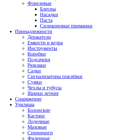
Форелевые
Блесны
Насадки
Паста
Силиконовые приманки
Принадлежности
Держатели
Емкости и ведра
Инструменты
Коробки
Подсачеки
Рюкзаки
Садки
Сигнализаторы поклёвки
Сумки
Чехлы и тубусы
Ящики летние
Снаряжение
Удилища
Болонские
Кастинг
Лодочные
Маховые
Спиннинги
Фидерные