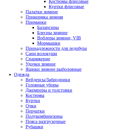
Костюмы флисовые
Куртки флисовые
Палатки зимние
Прикормка зимняя
Приманки
Балансиры
Блесны зимние
Воблеры зимние, VIB
Мормышки
Принадлежности для ледобура
Сани волокуши
Снаряжение
Удочки зимние
Ящики зимние рыболовные
Одежда
Вейдерсы/Забродники
Головные уборы
Джемперы и толстовки
Костюмы
Куртки
Очки
Перчатки
Полукомбинезоны
Пояса разгрузочные
Рубашки