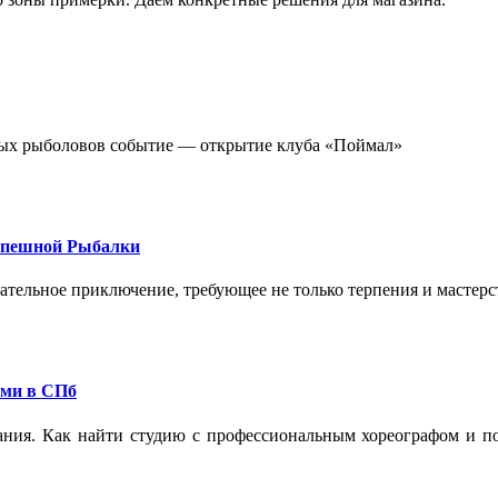
стных рыболовов событие — открытие клуба «Поймал»
спешной Рыбалки
екательное приключение, требующее не только терпения и мастер
ами в СПб
ания. Как найти студию с профессиональным хореографом и по