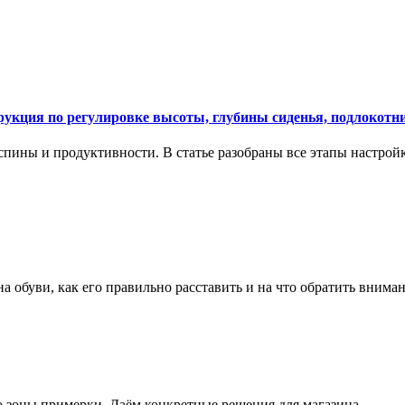
укция по регулировке высоты, глубины сиденья, подлокотни
спины и продуктивности. В статье разобраны все этапы настройк
на обуви, как его правильно расставить и на что обратить вним
о зоны примерки. Даём конкретные решения для магазина.