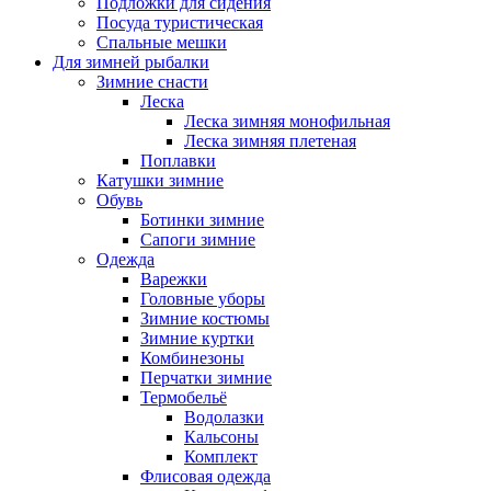
Подложки для сидения
Посуда туристическая
Спальные мешки
Для зимней рыбалки
Зимние снасти
Леска
Леска зимняя монофильная
Леска зимняя плетеная
Поплавки
Катушки зимние
Обувь
Ботинки зимние
Сапоги зимние
Одежда
Варежки
Головные уборы
Зимние костюмы
Зимние куртки
Комбинезоны
Перчатки зимние
Термобельё
Водолазки
Кальсоны
Комплект
Флисовая одежда