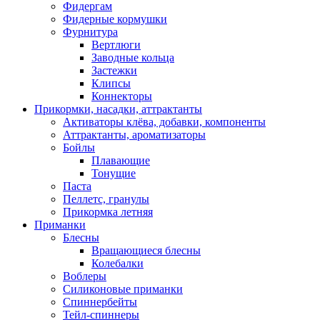
Фидергам
Фидерные кормушки
Фурнитура
Вертлюги
Заводные кольца
Застежки
Клипсы
Коннекторы
Прикормки, насадки, аттрактанты
Активаторы клёва, добавки, компоненты
Аттрактанты, ароматизаторы
Бойлы
Плавающие
Тонущие
Паста
Пеллетс, гранулы
Прикормка летняя
Приманки
Блесны
Вращающиеся блесны
Колебалки
Воблеры
Силиконовые приманки
Спиннербейты
Тейл-спиннеры