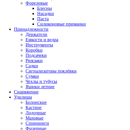
Форелевые
Блесны
Насадки
Паста
Силиконовые приманки
Принадлежности
Держатели
Емкости и ведра
Инструменты
Коробки
Подсачеки
Рюкзаки
Садки
Сигнализаторы поклёвки
Сумки
Чехлы и тубусы
Ящики летние
Снаряжение
Удилища
Болонские
Кастинг
Лодочные
Маховые
Спиннинги
Фидерные