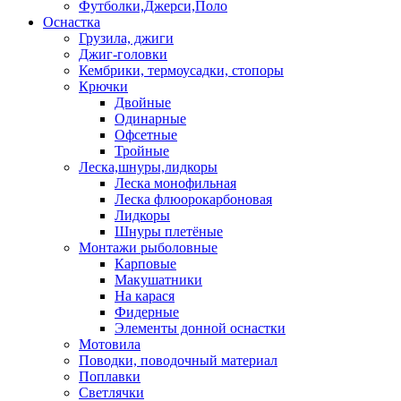
Футболки,Джерси,Поло
Оснастка
Грузила, джиги
Джиг-головки
Кембрики, термоусадки, стопоры
Крючки
Двойные
Одинарные
Офсетные
Тройные
Леска,шнуры,лидкоры
Леска монофильная
Леска флюорокарбоновая
Лидкоры
Шнуры плетёные
Монтажи рыболовные
Карповые
Макушатники
На карася
Фидерные
Элементы донной оснастки
Мотовила
Поводки, поводочный материал
Поплавки
Светлячки