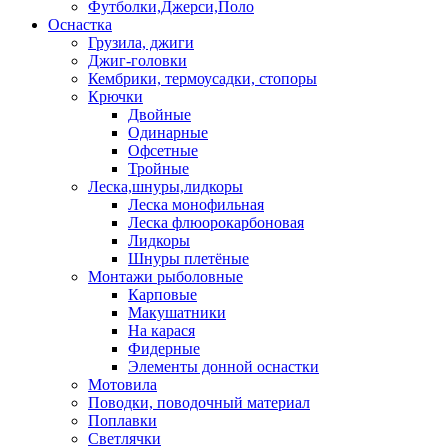
Футболки,Джерси,Поло
Оснастка
Грузила, джиги
Джиг-головки
Кембрики, термоусадки, стопоры
Крючки
Двойные
Одинарные
Офсетные
Тройные
Леска,шнуры,лидкоры
Леска монофильная
Леска флюорокарбоновая
Лидкоры
Шнуры плетёные
Монтажи рыболовные
Карповые
Макушатники
На карася
Фидерные
Элементы донной оснастки
Мотовила
Поводки, поводочный материал
Поплавки
Светлячки