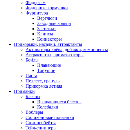
Фидергам
Фидерные кормушки
Фурнитура
Вертлюги
Заводные кольца
Застежки
Клипсы
Коннекторы
Прикормки, насадки, аттрактанты
Активаторы клёва, добавки, компоненты
Аттрактанты, ароматизаторы
Бойлы
Плавающие
Тонущие
Паста
Пеллетс, гранулы
Прикормка летняя
Приманки
Блесны
Вращающиеся блесны
Колебалки
Воблеры
Силиконовые приманки
Спиннербейты
Тейл-спиннеры