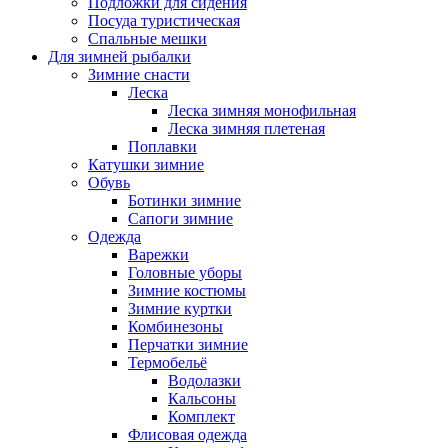
Подложки для сидения
Посуда туристическая
Спальные мешки
Для зимней рыбалки
Зимние снасти
Леска
Леска зимняя монофильная
Леска зимняя плетеная
Поплавки
Катушки зимние
Обувь
Ботинки зимние
Сапоги зимние
Одежда
Варежки
Головные уборы
Зимние костюмы
Зимние куртки
Комбинезоны
Перчатки зимние
Термобельё
Водолазки
Кальсоны
Комплект
Флисовая одежда