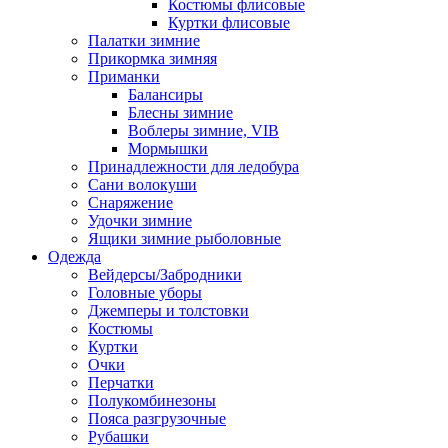
Костюмы флисовые
Куртки флисовые
Палатки зимние
Прикормка зимняя
Приманки
Балансиры
Блесны зимние
Воблеры зимние, VIB
Мормышки
Принадлежности для ледобура
Сани волокуши
Снаряжение
Удочки зимние
Ящики зимние рыболовные
Одежда
Вейдерсы/Забродники
Головные уборы
Джемперы и толстовки
Костюмы
Куртки
Очки
Перчатки
Полукомбинезоны
Пояса разгрузочные
Рубашки