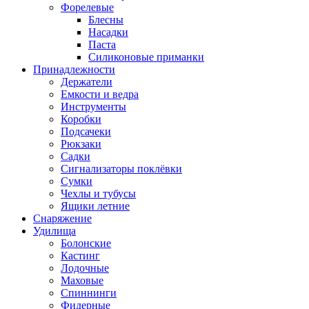
Форелевые
Блесны
Насадки
Паста
Силиконовые приманки
Принадлежности
Держатели
Емкости и ведра
Инструменты
Коробки
Подсачеки
Рюкзаки
Садки
Сигнализаторы поклёвки
Сумки
Чехлы и тубусы
Ящики летние
Снаряжение
Удилища
Болонские
Кастинг
Лодочные
Маховые
Спиннинги
Фидерные