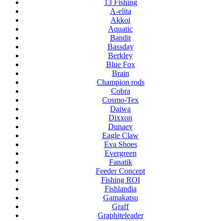
13 Fishing
A-elita
Akkoi
Aquatic
Bandit
Bassday
Berkley
Blue Fox
Brain
Champion rods
Cobra
Cosmo-Tex
Daiwa
Dixxon
Dunaev
Eagle Claw
Eva Shoes
Evergreen
Fanatik
Feeder Concept
Fishing ROI
Fishlandia
Gamakatsu
Graff
Graphiteleader