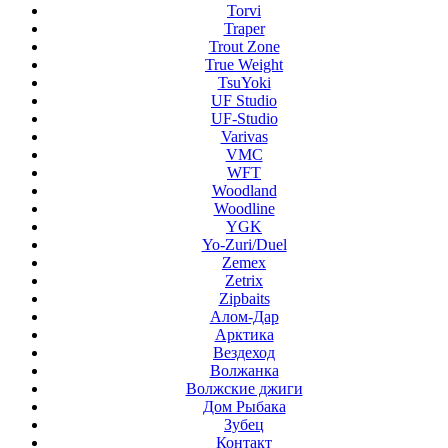
Torvi
Traper
Trout Zone
True Weight
TsuYoki
UF Studio
UF-Studio
Varivas
VMC
WFT
Woodland
Woodline
YGK
Yo-Zuri/Duel
Zemex
Zetrix
Zipbaits
Алом-Дар
Арктика
Вездеход
Волжанка
Волжские джиги
Дом Рыбака
Зубец
Контакт