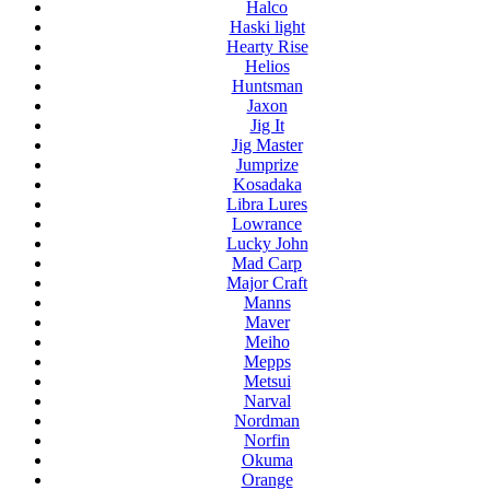
Halco
Haski light
Hearty Rise
Helios
Huntsman
Jaxon
Jig It
Jig Master
Jumprize
Kosadaka
Libra Lures
Lowrance
Lucky John
Mad Carp
Major Craft
Manns
Maver
Meiho
Mepps
Metsui
Narval
Nordman
Norfin
Okuma
Orange