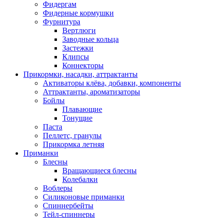
Фидергам
Фидерные кормушки
Фурнитура
Вертлюги
Заводные кольца
Застежки
Клипсы
Коннекторы
Прикормки, насадки, аттрактанты
Активаторы клёва, добавки, компоненты
Аттрактанты, ароматизаторы
Бойлы
Плавающие
Тонущие
Паста
Пеллетс, гранулы
Прикормка летняя
Приманки
Блесны
Вращающиеся блесны
Колебалки
Воблеры
Силиконовые приманки
Спиннербейты
Тейл-спиннеры