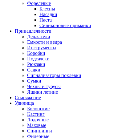
Форелевые
Блесны
Насадки
Паста
Силиконовые приманки
Принадлежности
Держатели
Емкости и ведра
Инструменты
Коробки
Подсачеки
Рюкзаки
Садки
Сигнализаторы поклёвки
Сумки
Чехлы и тубусы
Ящики летние
Снаряжение
Удилища
Болонские
Кастинг
Лодочные
Маховые
Спиннинги
Фидерные