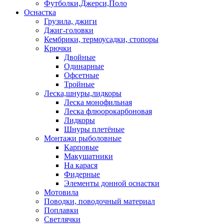
Футболки,Джерси,Поло
Оснастка
Грузила, джиги
Джиг-головки
Кембрики, термоусадки, стопоры
Крючки
Двойные
Одинарные
Офсетные
Тройные
Леска,шнуры,лидкоры
Леска монофильная
Леска флюорокарбоновая
Лидкоры
Шнуры плетёные
Монтажи рыболовные
Карповые
Макушатники
На карася
Фидерные
Элементы донной оснастки
Мотовила
Поводки, поводочный материал
Поплавки
Светлячки