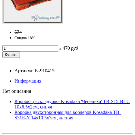
574
Скидка 18%
470
руб
x
Артикул: fv-910415
Информация
Нет описания
Коробка-раскладушка Kosadaka 'Черепеха' TB-S15-BLU
10x6.5x2см, синяя
Коробка двухсторонняя для воблеров Kosadaka TB-
S31E-Y 14x10.5x3см, желтая