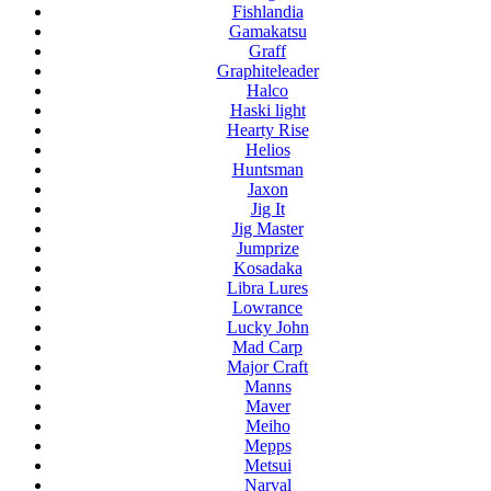
Fishlandia
Gamakatsu
Graff
Graphiteleader
Halco
Haski light
Hearty Rise
Helios
Huntsman
Jaxon
Jig It
Jig Master
Jumprize
Kosadaka
Libra Lures
Lowrance
Lucky John
Mad Carp
Major Craft
Manns
Maver
Meiho
Mepps
Metsui
Narval