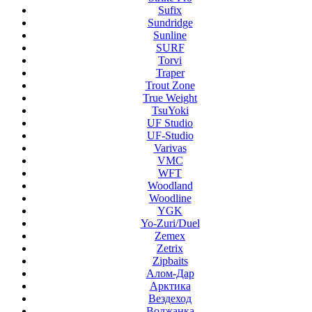
Sufix
Sundridge
Sunline
SURF
Torvi
Traper
Trout Zone
True Weight
TsuYoki
UF Studio
UF-Studio
Varivas
VMC
WFT
Woodland
Woodline
YGK
Yo-Zuri/Duel
Zemex
Zetrix
Zipbaits
Алом-Дар
Арктика
Вездеход
Волжанка