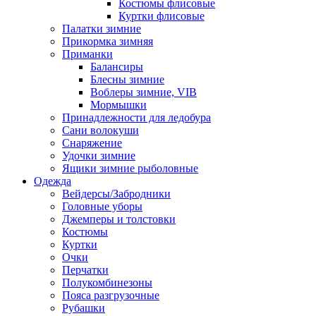
Костюмы флисовые
Куртки флисовые
Палатки зимние
Прикормка зимняя
Приманки
Балансиры
Блесны зимние
Воблеры зимние, VIB
Мормышки
Принадлежности для ледобура
Сани волокуши
Снаряжение
Удочки зимние
Ящики зимние рыболовные
Одежда
Вейдерсы/Забродники
Головные уборы
Джемперы и толстовки
Костюмы
Куртки
Очки
Перчатки
Полукомбинезоны
Пояса разгрузочные
Рубашки