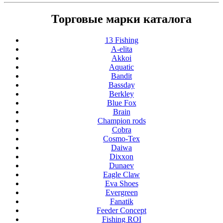
Торговые марки каталога
13 Fishing
A-elita
Akkoi
Aquatic
Bandit
Bassday
Berkley
Blue Fox
Brain
Champion rods
Cobra
Cosmo-Tex
Daiwa
Dixxon
Dunaev
Eagle Claw
Eva Shoes
Evergreen
Fanatik
Feeder Concept
Fishing ROI