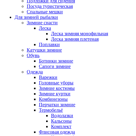
Подложки для сидения
Посуда туристическая
Спальные мешки
Для зимней рыбалки
Зимние снасти
Леска
Леска зимняя монофильная
Леска зимняя плетеная
Поплавки
Катушки зимние
Обувь
Ботинки зимние
Сапоги зимние
Одежда
Варежки
Головные уборы
Зимние костюмы
Зимние куртки
Комбинезоны
Перчатки зимние
Термобельё
Водолазки
Кальсоны
Комплект
Флисовая одежда