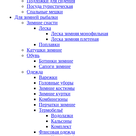
Подложки для сидения
Посуда туристическая
Спальные мешки
Для зимней рыбалки
Зимние снасти
Леска
Леска зимняя монофильная
Леска зимняя плетеная
Поплавки
Катушки зимние
Обувь
Ботинки зимние
Сапоги зимние
Одежда
Варежки
Головные уборы
Зимние костюмы
Зимние куртки
Комбинезоны
Перчатки зимние
Термобельё
Водолазки
Кальсоны
Комплект
Флисовая одежда