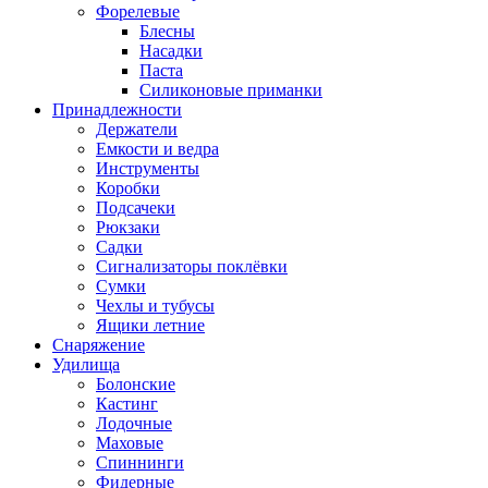
Форелевые
Блесны
Насадки
Паста
Силиконовые приманки
Принадлежности
Держатели
Емкости и ведра
Инструменты
Коробки
Подсачеки
Рюкзаки
Садки
Сигнализаторы поклёвки
Сумки
Чехлы и тубусы
Ящики летние
Снаряжение
Удилища
Болонские
Кастинг
Лодочные
Маховые
Спиннинги
Фидерные