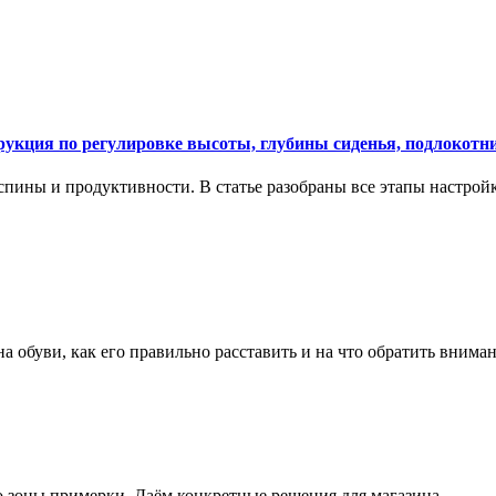
укция по регулировке высоты, глубины сиденья, подлокотни
спины и продуктивности. В статье разобраны все этапы настройк
на обуви, как его правильно расставить и на что обратить вним
о зоны примерки. Даём конкретные решения для магазина.