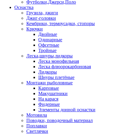
Футболки,Джерси,Поло
Оснастка
Грузила, джиги
Джиг-головки
Кембрики, термоусадки, стопоры
Крючки
Двойные
Одинарные
Офсетные
Тройные
Леска,шнуры,лидкоры
Леска монофильная
Леска флюорокарбоновая
Лидкоры
Шнуры плетёные
Монтажи рыболовные
Карповые
Макушатники
На карася
Фидерные
Элементы донной оснастки
Мотовила
Поводки, поводочный материал
Поплавки
Светлячки