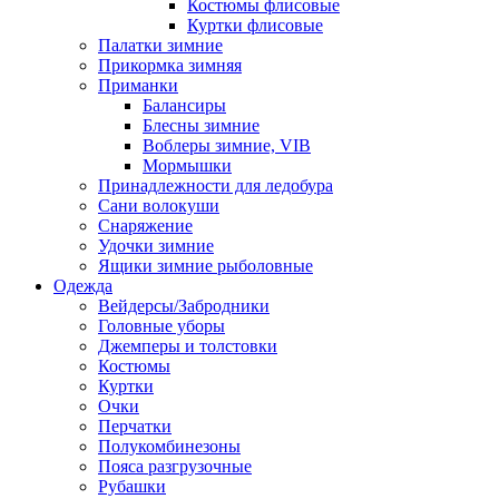
Костюмы флисовые
Куртки флисовые
Палатки зимние
Прикормка зимняя
Приманки
Балансиры
Блесны зимние
Воблеры зимние, VIB
Мормышки
Принадлежности для ледобура
Сани волокуши
Снаряжение
Удочки зимние
Ящики зимние рыболовные
Одежда
Вейдерсы/Забродники
Головные уборы
Джемперы и толстовки
Костюмы
Куртки
Очки
Перчатки
Полукомбинезоны
Пояса разгрузочные
Рубашки