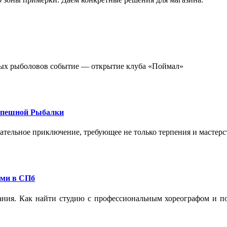
стных рыболовов событие — открытие клуба «Поймал»
спешной Рыбалки
екательное приключение, требующее не только терпения и мастер
ами в СПб
ания. Как найти студию с профессиональным хореографом и по