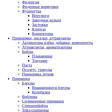
Фидергам
Фидерные кормушки
Фурнитура
Вертлюги
Заводные кольца
Застежки
Клипсы
Коннекторы
Прикормки, насадки, аттрактанты
Активаторы клёва, добавки, компоненты
Аттрактанты, ароматизаторы
Бойлы
Плавающие
Тонущие
Паста
Пеллетс, гранулы
Прикормка летняя
Приманки
Блесны
Вращающиеся блесны
Колебалки
Воблеры
Силиконовые приманки
Спиннербейты
Тейл-спиннеры