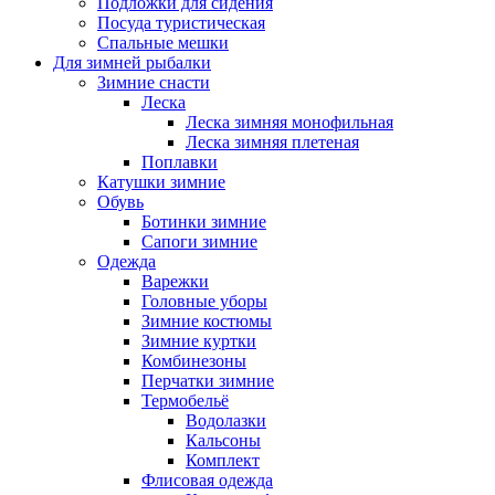
Подложки для сидения
Посуда туристическая
Спальные мешки
Для зимней рыбалки
Зимние снасти
Леска
Леска зимняя монофильная
Леска зимняя плетеная
Поплавки
Катушки зимние
Обувь
Ботинки зимние
Сапоги зимние
Одежда
Варежки
Головные уборы
Зимние костюмы
Зимние куртки
Комбинезоны
Перчатки зимние
Термобельё
Водолазки
Кальсоны
Комплект
Флисовая одежда