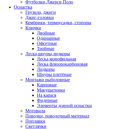
Футболки,Джерси,Поло
Оснастка
Грузила, джиги
Джиг-головки
Кембрики, термоусадки, стопоры
Крючки
Двойные
Одинарные
Офсетные
Тройные
Леска,шнуры,лидкоры
Леска монофильная
Леска флюорокарбоновая
Лидкоры
Шнуры плетёные
Монтажи рыболовные
Карповые
Макушатники
На карася
Фидерные
Элементы донной оснастки
Мотовила
Поводки, поводочный материал
Поплавки
Светлячки