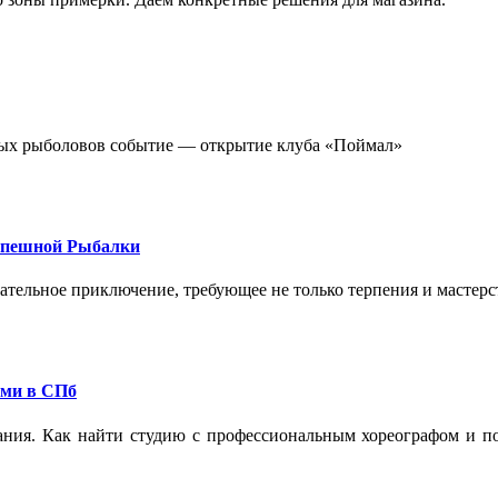
стных рыболовов событие — открытие клуба «Поймал»
спешной Рыбалки
екательное приключение, требующее не только терпения и мастер
ами в СПб
ания. Как найти студию с профессиональным хореографом и по