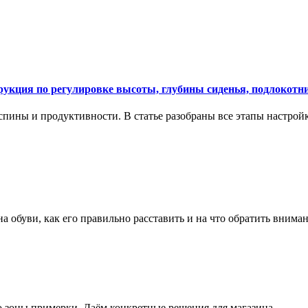
укция по регулировке высоты, глубины сиденья, подлокотни
спины и продуктивности. В статье разобраны все этапы настройк
на обуви, как его правильно расставить и на что обратить вним
о зоны примерки. Даём конкретные решения для магазина.