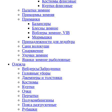
Костюмы флисовые
Куртки флисовые
Палатки зимние
Прикормка зимняя
Приманки
Балансиры
Блесны зимние
Воблеры зимние, VIB
Мормышки
Принадлежности для ледобура
Сани волокуши
Снаряжение
Удочки зимние
Ящики зимние рыболовные
Одежда
Вейдерсы/Забродники
Головные уборы
Джемперы и толстовки
Костюмы
Куртки
Очки
Перчатки
Полукомбинезоны
Пояса разгрузочные
Рубашки