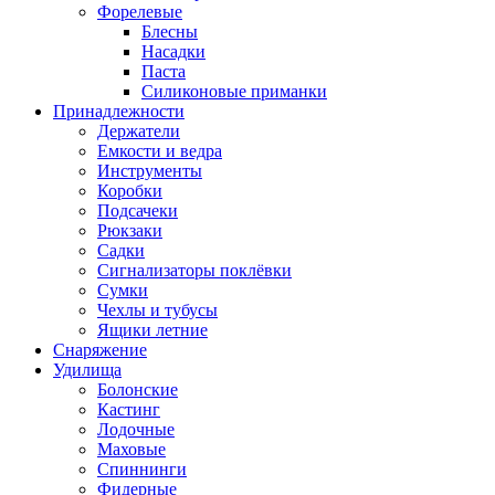
Форелевые
Блесны
Насадки
Паста
Силиконовые приманки
Принадлежности
Держатели
Емкости и ведра
Инструменты
Коробки
Подсачеки
Рюкзаки
Садки
Сигнализаторы поклёвки
Сумки
Чехлы и тубусы
Ящики летние
Снаряжение
Удилища
Болонские
Кастинг
Лодочные
Маховые
Спиннинги
Фидерные