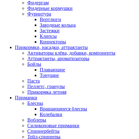
Фидергам
Фидерные кормушки
Фурнитура
Вертлюги
Заводные кольца
Застежки
Клипсы
Коннекторы
Прикормки, насадки, аттрактанты
Активаторы клёва, добавки, компоненты
Аттрактанты, ароматизаторы
Бойлы
Плавающие
Тонущие
Паста
Пеллетс, гранулы
Прикормка летняя
Приманки
Блесны
Вращающиеся блесны
Колебалки
Воблеры
Силиконовые приманки
Спиннербейты
Тейл-спиннеры