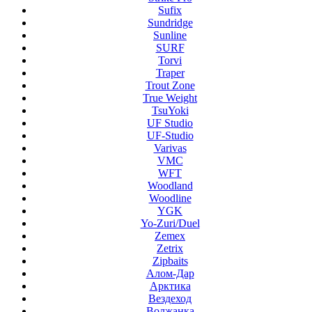
Sufix
Sundridge
Sunline
SURF
Torvi
Traper
Trout Zone
True Weight
TsuYoki
UF Studio
UF-Studio
Varivas
VMC
WFT
Woodland
Woodline
YGK
Yo-Zuri/Duel
Zemex
Zetrix
Zipbaits
Алом-Дар
Арктика
Вездеход
Волжанка