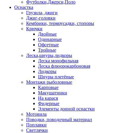
Футболки,Джерси,Поло
Оснастка
Грузила, джиги
Джиг-головки
Кембрики, термоусадки, стопоры
Крючки
Двойные
Одинарные
Офсетные
Тройные
Леска,шнуры,лидкоры
Леска монофильная
Леска флюорокарбоновая
Лидкоры
Шнуры плетёные
Монтажи рыболовные
Карповые
Макушатники
На карася
Фидерные
Элементы донной оснастки
Мотовила
Поводки, поводочный материал
Поплавки
Светлячки