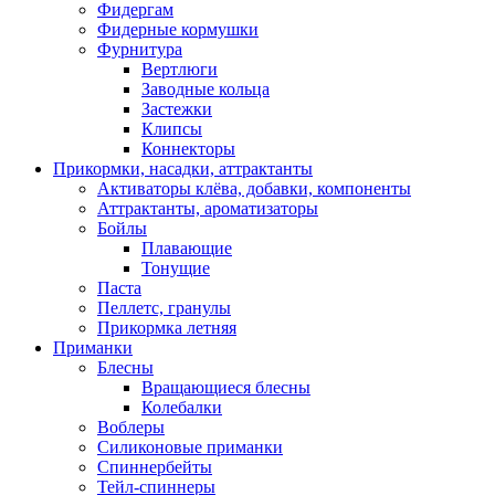
Фидергам
Фидерные кормушки
Фурнитура
Вертлюги
Заводные кольца
Застежки
Клипсы
Коннекторы
Прикормки, насадки, аттрактанты
Активаторы клёва, добавки, компоненты
Аттрактанты, ароматизаторы
Бойлы
Плавающие
Тонущие
Паста
Пеллетс, гранулы
Прикормка летняя
Приманки
Блесны
Вращающиеся блесны
Колебалки
Воблеры
Силиконовые приманки
Спиннербейты
Тейл-спиннеры