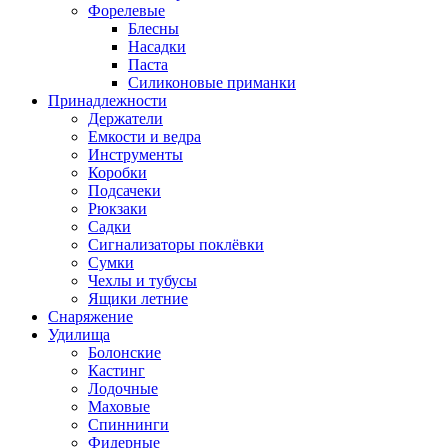
Форелевые
Блесны
Насадки
Паста
Силиконовые приманки
Принадлежности
Держатели
Емкости и ведра
Инструменты
Коробки
Подсачеки
Рюкзаки
Садки
Сигнализаторы поклёвки
Сумки
Чехлы и тубусы
Ящики летние
Снаряжение
Удилища
Болонские
Кастинг
Лодочные
Маховые
Спиннинги
Фидерные