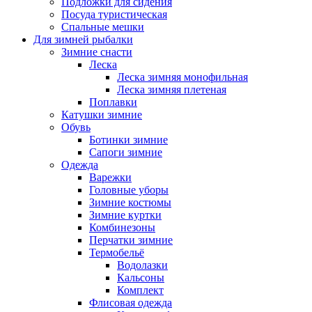
Подложки для сидения
Посуда туристическая
Спальные мешки
Для зимней рыбалки
Зимние снасти
Леска
Леска зимняя монофильная
Леска зимняя плетеная
Поплавки
Катушки зимние
Обувь
Ботинки зимние
Сапоги зимние
Одежда
Варежки
Головные уборы
Зимние костюмы
Зимние куртки
Комбинезоны
Перчатки зимние
Термобельё
Водолазки
Кальсоны
Комплект
Флисовая одежда