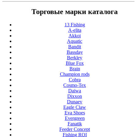
Торговые марки каталога
13 Fishing
A-elita
Akkoi
Aquatic
Bandit
Bassday
Berkley
Blue Fox
Brain
Champion rods
Cobra
Cosmo-Tex
Daiwa
Dixxon
Dunaev
Eagle Claw
Eva Shoes
Evergreen
Fanatik
Feeder Concept
Fishing ROI