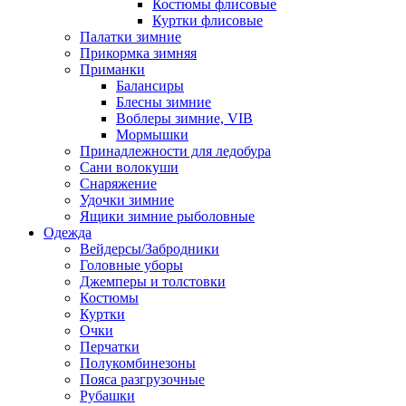
Костюмы флисовые
Куртки флисовые
Палатки зимние
Прикормка зимняя
Приманки
Балансиры
Блесны зимние
Воблеры зимние, VIB
Мормышки
Принадлежности для ледобура
Сани волокуши
Снаряжение
Удочки зимние
Ящики зимние рыболовные
Одежда
Вейдерсы/Забродники
Головные уборы
Джемперы и толстовки
Костюмы
Куртки
Очки
Перчатки
Полукомбинезоны
Пояса разгрузочные
Рубашки