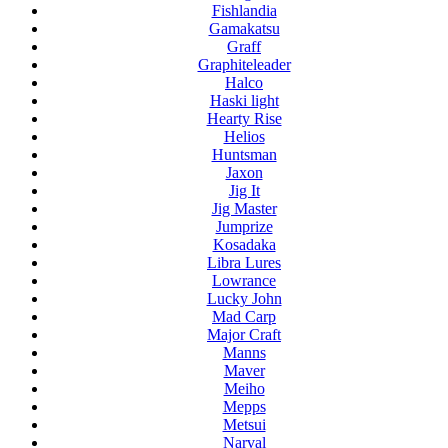
Fishlandia
Gamakatsu
Graff
Graphiteleader
Halco
Haski light
Hearty Rise
Helios
Huntsman
Jaxon
Jig It
Jig Master
Jumprize
Kosadaka
Libra Lures
Lowrance
Lucky John
Mad Carp
Major Craft
Manns
Maver
Meiho
Mepps
Metsui
Narval