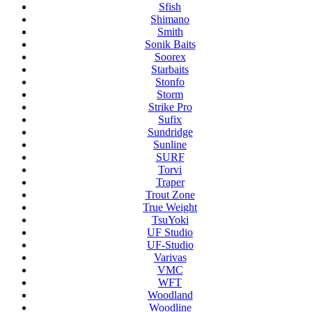
Sfish
Shimano
Smith
Sonik Baits
Soorex
Starbaits
Stonfo
Storm
Strike Pro
Sufix
Sundridge
Sunline
SURF
Torvi
Traper
Trout Zone
True Weight
TsuYoki
UF Studio
UF-Studio
Varivas
VMC
WFT
Woodland
Woodline