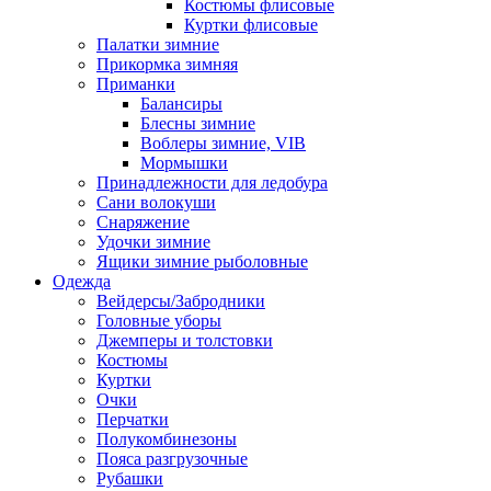
Костюмы флисовые
Куртки флисовые
Палатки зимние
Прикормка зимняя
Приманки
Балансиры
Блесны зимние
Воблеры зимние, VIB
Мормышки
Принадлежности для ледобура
Сани волокуши
Снаряжение
Удочки зимние
Ящики зимние рыболовные
Одежда
Вейдерсы/Забродники
Головные уборы
Джемперы и толстовки
Костюмы
Куртки
Очки
Перчатки
Полукомбинезоны
Пояса разгрузочные
Рубашки