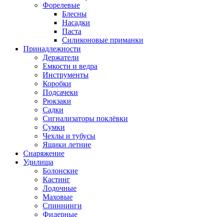
Форелевые
Блесны
Насадки
Паста
Силиконовые приманки
Принадлежности
Держатели
Емкости и ведра
Инструменты
Коробки
Подсачеки
Рюкзаки
Садки
Сигнализаторы поклёвки
Сумки
Чехлы и тубусы
Ящики летние
Снаряжение
Удилища
Болонские
Кастинг
Лодочные
Маховые
Спиннинги
Фидерные