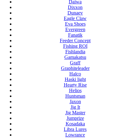
Daiwa
Dixxon
Dunaev
Eagle Claw
Eva Shoes
Evergreen
Fanatik
Feeder Concept
Fishing ROI
Fishlandia
Gamakatsu
Graff
Graphiteleader
Halco
Haski light
Hearty Rise
Helios
Huntsman
Jaxon
Jig It
Jig Master
Jumprize
Kosadaka
Libra Lures
Lowrance