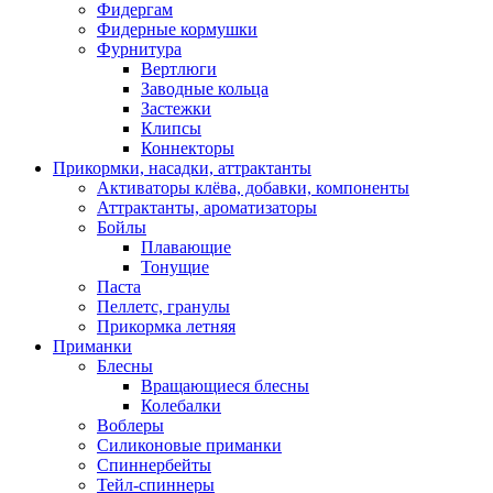
Фидергам
Фидерные кормушки
Фурнитура
Вертлюги
Заводные кольца
Застежки
Клипсы
Коннекторы
Прикормки, насадки, аттрактанты
Активаторы клёва, добавки, компоненты
Аттрактанты, ароматизаторы
Бойлы
Плавающие
Тонущие
Паста
Пеллетс, гранулы
Прикормка летняя
Приманки
Блесны
Вращающиеся блесны
Колебалки
Воблеры
Силиконовые приманки
Спиннербейты
Тейл-спиннеры