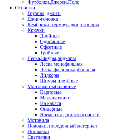
Футболки,Джерси,Поло
Оснастка
Грузила, джиги
Джиг-головки
Кембрики, термоусадки, стопоры
Крючки
Двойные
Одинарные
Офсетные
Тройные
Леска,шнуры,лидкоры
Леска монофильная
Леска флюорокарбоновая
Лидкоры
Шнуры плетёные
Монтажи рыболовные
Карповые
Макушатники
На карася
Фидерные
Элементы донной оснастки
Мотовила
Поводки, поводочный материал
Поплавки
Светлячки