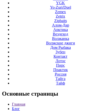
YGK
Yo-Zuri/Duel
Zemex
Zetrix
Zipbaits
Алом-Дар
Арктика
Вездеход
Волжанка
Волжские джиги
Дом Рыбака
Зубец
Контакт
Лотос
Пирс
Практик
Россия
Тайга
Тайф
Основные
страницы
Главная
Блог