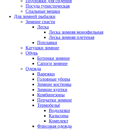
Подложки для сидения
Посуда туристическая
Спальные мешки
Для зимней рыбалки
Зимние снасти
Леска
Леска зимняя монофильная
Леска зимняя плетеная
Поплавки
Катушки зимние
Обувь
Ботинки зимние
Сапоги зимние
Одежда
Варежки
Головные уборы
Зимние костюмы
Зимние куртки
Комбинезоны
Перчатки зимние
Термобельё
Водолазки
Кальсоны
Комплект
Флисовая одежда