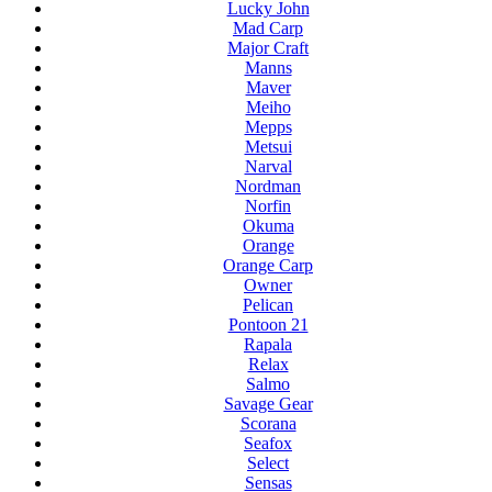
Lucky John
Mad Carp
Major Craft
Manns
Maver
Meiho
Mepps
Metsui
Narval
Nordman
Norfin
Okuma
Orange
Orange Carp
Owner
Pelican
Pontoon 21
Rapala
Relax
Salmo
Savage Gear
Scorana
Seafox
Select
Sensas