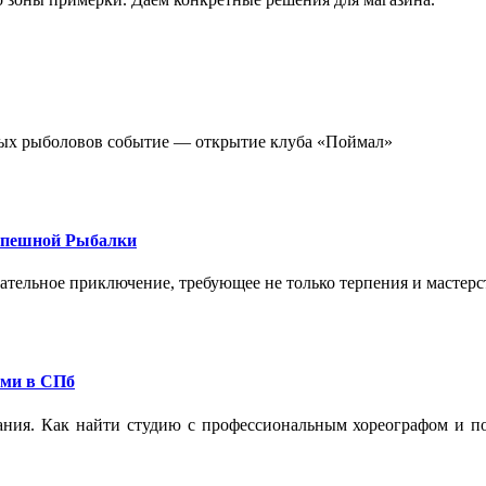
стных рыболовов событие — открытие клуба «Поймал»
спешной Рыбалки
екательное приключение, требующее не только терпения и мастер
ами в СПб
ания. Как найти студию с профессиональным хореографом и по