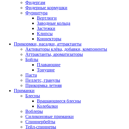
Фидергам
Фидерные кормушки
Фурнитура
Вертлюги
Заводные кольца
Застежки
Клипсы
Коннекторы
Прикормки, насадки, аттрактанты
Активаторы клёва, добавки, компоненты
Аттрактанты, ароматизаторы
Бойлы
Плавающие
Тонущие
Паста
Пеллетс, гранулы
Прикормка летняя
Приманки
Блесны
Вращающиеся блесны
Колебалки
Воблеры
Силиконовые приманки
Спиннербейты
Тейл-спиннеры