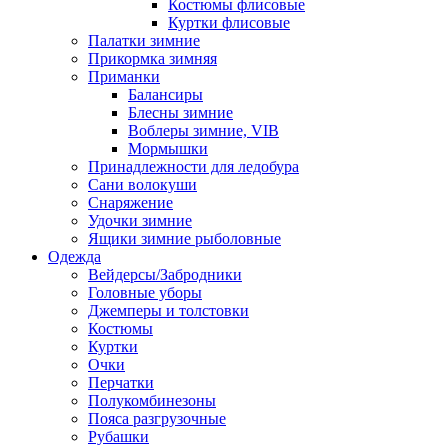
Костюмы флисовые
Куртки флисовые
Палатки зимние
Прикормка зимняя
Приманки
Балансиры
Блесны зимние
Воблеры зимние, VIB
Мормышки
Принадлежности для ледобура
Сани волокуши
Снаряжение
Удочки зимние
Ящики зимние рыболовные
Одежда
Вейдерсы/Забродники
Головные уборы
Джемперы и толстовки
Костюмы
Куртки
Очки
Перчатки
Полукомбинезоны
Пояса разгрузочные
Рубашки