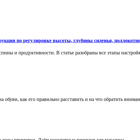
укция по регулировке высоты, глубины сиденья, подлокотни
спины и продуктивности. В статье разобраны все этапы настройк
на обуви, как его правильно расставить и на что обратить вним
о зоны примерки. Даём конкретные решения для магазина.