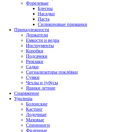
Форелевые
Блесны
Насадки
Паста
Силиконовые приманки
Принадлежности
Держатели
Емкости и ведра
Инструменты
Коробки
Подсачеки
Рюкзаки
Садки
Сигнализаторы поклёвки
Сумки
Чехлы и тубусы
Ящики летние
Снаряжение
Удилища
Болонские
Кастинг
Лодочные
Маховые
Спиннинги
Фидерные