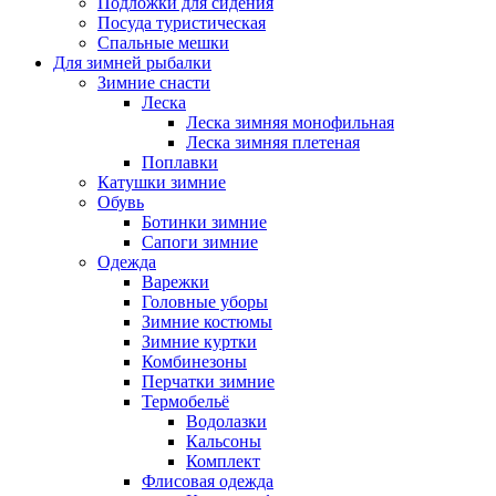
Подложки для сидения
Посуда туристическая
Спальные мешки
Для зимней рыбалки
Зимние снасти
Леска
Леска зимняя монофильная
Леска зимняя плетеная
Поплавки
Катушки зимние
Обувь
Ботинки зимние
Сапоги зимние
Одежда
Варежки
Головные уборы
Зимние костюмы
Зимние куртки
Комбинезоны
Перчатки зимние
Термобельё
Водолазки
Кальсоны
Комплект
Флисовая одежда