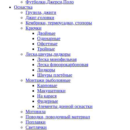
Футболки,Джерси,Поло
Оснастка
Грузила, джиги
Джиг-головки
Кембрики, термоусадки, стопоры
Крючки
Двойные
Одинарные
Офсетные
Тройные
Леска,шнуры,лидкоры
Леска монофильная
Леска флюорокарбоновая
Лидкоры
Шнуры плетёные
Монтажи рыболовные
Карповые
Макушатники
На карася
Фидерные
Элементы донной оснастки
Мотовила
Поводки, поводочный материал
Поплавки
Светлячки