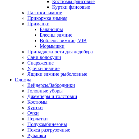
Костюмы флисовые
Куртки флисовые
Палатки зимние
Прикормка зимняя
Приманки
Балансиры
Блесны зимние
Воблеры зимние, VIB
Мормышки
Принадлежности для ледобура
Сани волокуши
Снаряжение
Удочки зимние
Ящики зимние рыболовные
Одежда
Вейдерсы/Забродники
Головные уборы
Джемперы и толстовки
Костюмы
Куртки
Очки
Перчатки
Полукомбинезоны
Пояса разгрузочные
Рубашки