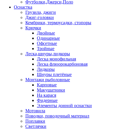
Футболки,Джерси,Поло
Оснастка
Грузила, джиги
Джиг-головки
Кембрики, термоусадки, стопоры
Крючки
Двойные
Одинарные
Офсетные
Тройные
Леска,шнуры,лидкоры
Леска монофильная
Леска флюорокарбоновая
Лидкоры
Шнуры плетёные
Монтажи рыболовные
Карповые
Макушатники
На карася
Фидерные
Элементы донной оснастки
Мотовила
Поводки, поводочный материал
Поплавки
Светлячки