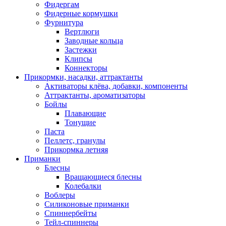
Фидергам
Фидерные кормушки
Фурнитура
Вертлюги
Заводные кольца
Застежки
Клипсы
Коннекторы
Прикормки, насадки, аттрактанты
Активаторы клёва, добавки, компоненты
Аттрактанты, ароматизаторы
Бойлы
Плавающие
Тонущие
Паста
Пеллетс, гранулы
Прикормка летняя
Приманки
Блесны
Вращающиеся блесны
Колебалки
Воблеры
Силиконовые приманки
Спиннербейты
Тейл-спиннеры