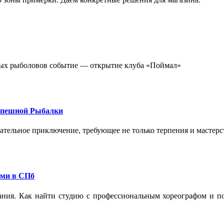
стных рыболовов событие — открытие клуба «Поймал»
спешной Рыбалки
екательное приключение, требующее не только терпения и мастер
ами в СПб
ания. Как найти студию с профессиональным хореографом и по