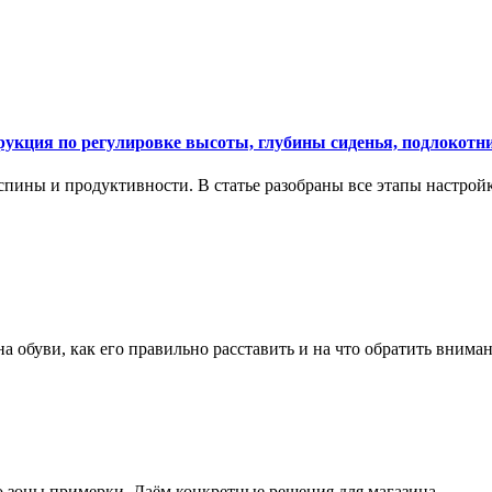
укция по регулировке высоты, глубины сиденья, подлокотни
спины и продуктивности. В статье разобраны все этапы настройк
на обуви, как его правильно расставить и на что обратить вним
о зоны примерки. Даём конкретные решения для магазина.