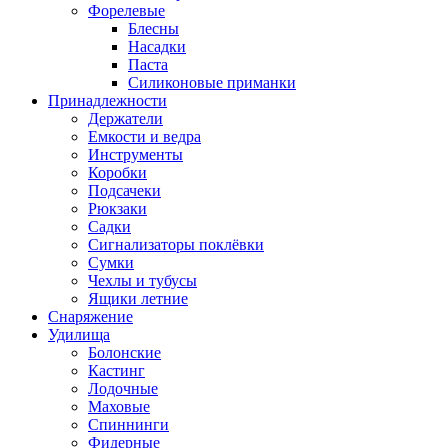
Форелевые
Блесны
Насадки
Паста
Силиконовые приманки
Принадлежности
Держатели
Емкости и ведра
Инструменты
Коробки
Подсачеки
Рюкзаки
Садки
Сигнализаторы поклёвки
Сумки
Чехлы и тубусы
Ящики летние
Снаряжение
Удилища
Болонские
Кастинг
Лодочные
Маховые
Спиннинги
Фидерные