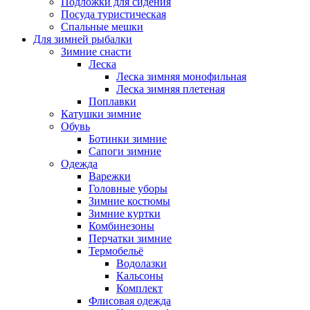
Подложки для сидения
Посуда туристическая
Спальные мешки
Для зимней рыбалки
Зимние снасти
Леска
Леска зимняя монофильная
Леска зимняя плетеная
Поплавки
Катушки зимние
Обувь
Ботинки зимние
Сапоги зимние
Одежда
Варежки
Головные уборы
Зимние костюмы
Зимние куртки
Комбинезоны
Перчатки зимние
Термобельё
Водолазки
Кальсоны
Комплект
Флисовая одежда