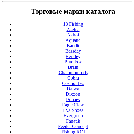
Торговые марки каталога
13 Fishing
A-elita
Akkoi
Aquatic
Bandit
Bassday
Berkley
Blue Fox
Brain
Champion rods
Cobra
Cosmo-Tex
Daiwa
Dixxon
Dunaev
Eagle Claw
Eva Shoes
Evergreen
Fanatik
Feeder Concept
Fishing ROI