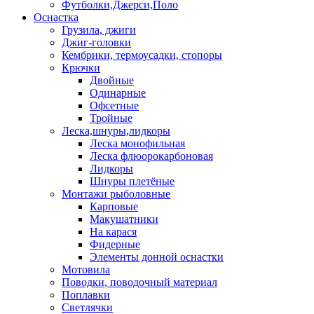
Футболки,Джерси,Поло
Оснастка
Грузила, джиги
Джиг-головки
Кембрики, термоусадки, стопоры
Крючки
Двойные
Одинарные
Офсетные
Тройные
Леска,шнуры,лидкоры
Леска монофильная
Леска флюорокарбоновая
Лидкоры
Шнуры плетёные
Монтажи рыболовные
Карповые
Макушатники
На карася
Фидерные
Элементы донной оснастки
Мотовила
Поводки, поводочный материал
Поплавки
Светлячки