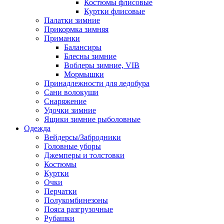
Костюмы флисовые
Куртки флисовые
Палатки зимние
Прикормка зимняя
Приманки
Балансиры
Блесны зимние
Воблеры зимние, VIB
Мормышки
Принадлежности для ледобура
Сани волокуши
Снаряжение
Удочки зимние
Ящики зимние рыболовные
Одежда
Вейдерсы/Забродники
Головные уборы
Джемперы и толстовки
Костюмы
Куртки
Очки
Перчатки
Полукомбинезоны
Пояса разгрузочные
Рубашки