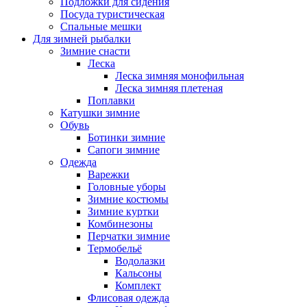
Подложки для сидения
Посуда туристическая
Спальные мешки
Для зимней рыбалки
Зимние снасти
Леска
Леска зимняя монофильная
Леска зимняя плетеная
Поплавки
Катушки зимние
Обувь
Ботинки зимние
Сапоги зимние
Одежда
Варежки
Головные уборы
Зимние костюмы
Зимние куртки
Комбинезоны
Перчатки зимние
Термобельё
Водолазки
Кальсоны
Комплект
Флисовая одежда