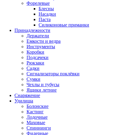
Форелевые
Блесны
Насадки
Паста
Силиконовые приманки
Принадлежности
Держатели
Емкости и ведра
Инструменты
Коробки
Подсачеки
Рюкзаки
Садки
Сигнализаторы поклёвки
Сумки
Чехлы и тубусы
Ящики летние
Снаряжение
Удилища
Болонские
Кастинг
Лодочные
Маховые
Спиннинги
Фидерные