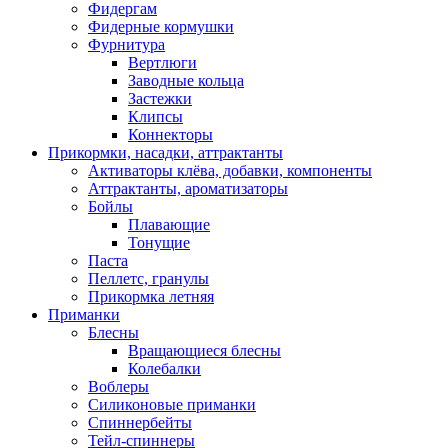
Фидергам
Фидерные кормушки
Фурнитура
Вертлюги
Заводные кольца
Застежки
Клипсы
Коннекторы
Прикормки, насадки, аттрактанты
Активаторы клёва, добавки, компоненты
Аттрактанты, ароматизаторы
Бойлы
Плавающие
Тонущие
Паста
Пеллетс, гранулы
Прикормка летняя
Приманки
Блесны
Вращающиеся блесны
Колебалки
Воблеры
Силиконовые приманки
Спиннербейты
Тейл-спиннеры