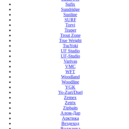
Sufix
Sundridge
Sunline
SURF
Torvi
Traper
Trout Zone
True Weight
TsuYoki
UF Studio
UF-Studio
Varivas
VMC
WFT
Woodland
Woodline
YGK
Yo-Zuri/Duel
Zemex
Zetrix
Zipbaits
Алом-Дар
Арктика
Вездеход
Волжанка