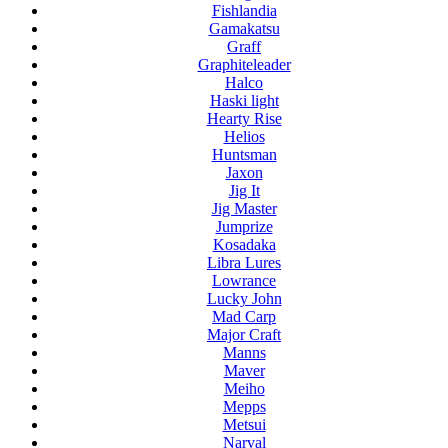
Fishlandia
Gamakatsu
Graff
Graphiteleader
Halco
Haski light
Hearty Rise
Helios
Huntsman
Jaxon
Jig It
Jig Master
Jumprize
Kosadaka
Libra Lures
Lowrance
Lucky John
Mad Carp
Major Craft
Manns
Maver
Meiho
Mepps
Metsui
Narval