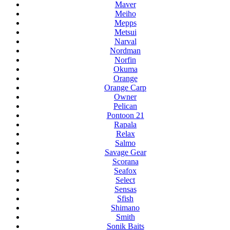
Maver
Meiho
Mepps
Metsui
Narval
Nordman
Norfin
Okuma
Orange
Orange Carp
Owner
Pelican
Pontoon 21
Rapala
Relax
Salmo
Savage Gear
Scorana
Seafox
Select
Sensas
Sfish
Shimano
Smith
Sonik Baits