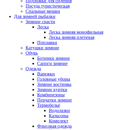
Подложки для сидения
Посуда туристическая
Спальные мешки
Для зимней рыбалки
Зимние снасти
Леска
Леска зимняя монофильная
Леска зимняя плетеная
Поплавки
Катушки зимние
Обувь
Ботинки зимние
Сапоги зимние
Одежда
Варежки
Головные уборы
Зимние костюмы
Зимние куртки
Комбинезоны
Перчатки зимние
Термобельё
Водолазки
Кальсоны
Комплект
Флисовая одежда