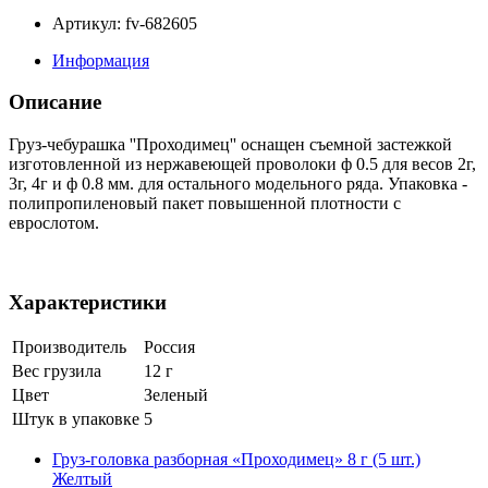
Артикул: fv-682605
Информация
Описание
Груз-чебурашка ''Проходимец'' оснащен съемной застежкой
изготовленной из нержавеющей проволоки ф 0.5 для весов 2г,
3г, 4г и ф 0.8 мм. для остального модельного ряда. Упаковка -
полипропиленовый пакет повышенной плотности с
еврослотом.
Характеристики
Производитель
Россия
Вес грузила
12 г
Цвет
Зеленый
Штук в упаковке
5
Груз-головка разборная «Проходимец» 8 г (5 шт.)
Желтый