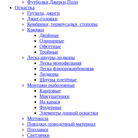
Футболки,Джерси,Поло
Оснастка
Грузила, джиги
Джиг-головки
Кембрики, термоусадки, стопоры
Крючки
Двойные
Одинарные
Офсетные
Тройные
Леска,шнуры,лидкоры
Леска монофильная
Леска флюорокарбоновая
Лидкоры
Шнуры плетёные
Монтажи рыболовные
Карповые
Макушатники
На карася
Фидерные
Элементы донной оснастки
Мотовила
Поводки, поводочный материал
Поплавки
Светлячки