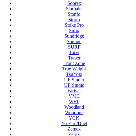
Soorex
Starbaits
Stonfo
Storm
Strike Pro
Sufix
Sundridge
Sunline
SURF
Torvi
Traper
Trout Zone
True Weight
TsuYoki
UF Studio
UF-Studio
Varivas
VMC
WFT
Woodland
Woodline
YGK
Yo-Zuri/Duel
Zemex
Zetrix