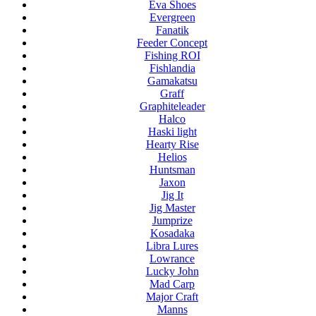
Eva Shoes
Evergreen
Fanatik
Feeder Concept
Fishing ROI
Fishlandia
Gamakatsu
Graff
Graphiteleader
Halco
Haski light
Hearty Rise
Helios
Huntsman
Jaxon
Jig It
Jig Master
Jumprize
Kosadaka
Libra Lures
Lowrance
Lucky John
Mad Carp
Major Craft
Manns