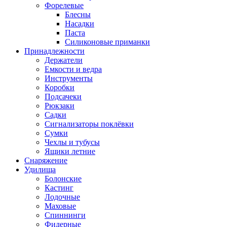
Форелевые
Блесны
Насадки
Паста
Силиконовые приманки
Принадлежности
Держатели
Емкости и ведра
Инструменты
Коробки
Подсачеки
Рюкзаки
Садки
Сигнализаторы поклёвки
Сумки
Чехлы и тубусы
Ящики летние
Снаряжение
Удилища
Болонские
Кастинг
Лодочные
Маховые
Спиннинги
Фидерные