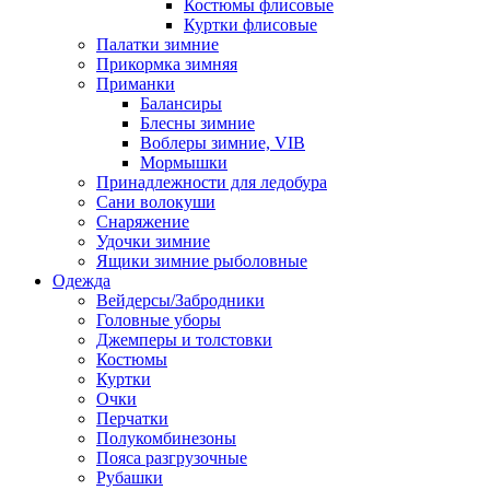
Костюмы флисовые
Куртки флисовые
Палатки зимние
Прикормка зимняя
Приманки
Балансиры
Блесны зимние
Воблеры зимние, VIB
Мормышки
Принадлежности для ледобура
Сани волокуши
Снаряжение
Удочки зимние
Ящики зимние рыболовные
Одежда
Вейдерсы/Забродники
Головные уборы
Джемперы и толстовки
Костюмы
Куртки
Очки
Перчатки
Полукомбинезоны
Пояса разгрузочные
Рубашки