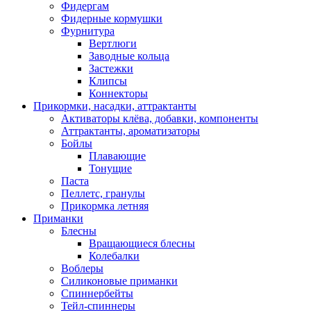
Фидергам
Фидерные кормушки
Фурнитура
Вертлюги
Заводные кольца
Застежки
Клипсы
Коннекторы
Прикормки, насадки, аттрактанты
Активаторы клёва, добавки, компоненты
Аттрактанты, ароматизаторы
Бойлы
Плавающие
Тонущие
Паста
Пеллетс, гранулы
Прикормка летняя
Приманки
Блесны
Вращающиеся блесны
Колебалки
Воблеры
Силиконовые приманки
Спиннербейты
Тейл-спиннеры