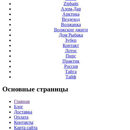
Zipbaits
Алом-Дар
Арктика
Вездеход
Волжанка
Волжские джиги
Дом Рыбака
Зубец
Контакт
Лотос
Пирс
Практик
Россия
Тайга
Тайф
Основные
страницы
Главная
Блог
Доставка
Оплата
Контакты
Карта сайта