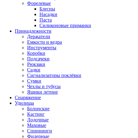
Форелевые
Блесны
Насадки
Паста
Силиконовые приманки
Принадлежности
Держатели
Емкости и ведра
Инструменты
Коробки
Подсачеки
Рюкзаки
Садки
Сигнализаторы поклёвки
Сумки
Чехлы и тубусы
Ящики летние
Снаряжение
Удилища
Болонские
Кастинг
Лодочные
Маховые
Спиннинги
Фидерные