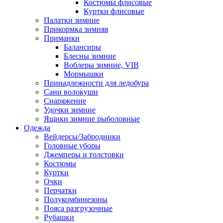
Костюмы флисовые
Куртки флисовые
Палатки зимние
Прикормка зимняя
Приманки
Балансиры
Блесны зимние
Воблеры зимние, VIB
Мормышки
Принадлежности для ледобура
Сани волокуши
Снаряжение
Удочки зимние
Ящики зимние рыболовные
Одежда
Вейдерсы/Забродники
Головные уборы
Джемперы и толстовки
Костюмы
Куртки
Очки
Перчатки
Полукомбинезоны
Пояса разгрузочные
Рубашки