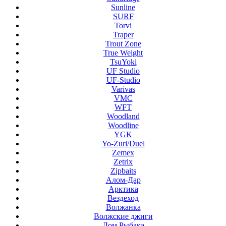
Sunline
SURF
Torvi
Traper
Trout Zone
True Weight
TsuYoki
UF Studio
UF-Studio
Varivas
VMC
WFT
Woodland
Woodline
YGK
Yo-Zuri/Duel
Zemex
Zetrix
Zipbaits
Алом-Дар
Арктика
Вездеход
Волжанка
Волжские джиги
Дом Рыбака