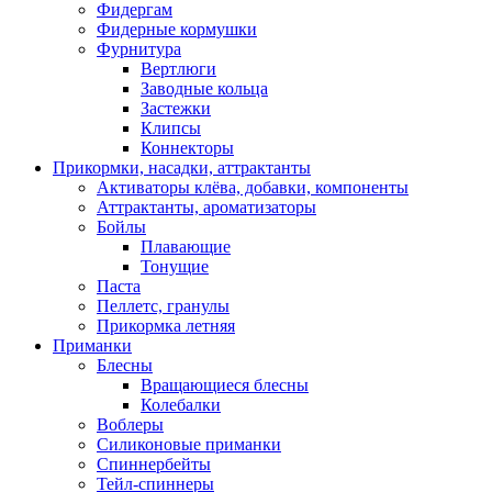
Фидергам
Фидерные кормушки
Фурнитура
Вертлюги
Заводные кольца
Застежки
Клипсы
Коннекторы
Прикормки, насадки, аттрактанты
Активаторы клёва, добавки, компоненты
Аттрактанты, ароматизаторы
Бойлы
Плавающие
Тонущие
Паста
Пеллетс, гранулы
Прикормка летняя
Приманки
Блесны
Вращающиеся блесны
Колебалки
Воблеры
Силиконовые приманки
Спиннербейты
Тейл-спиннеры