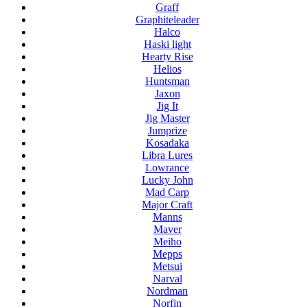
Graff
Graphiteleader
Halco
Haski light
Hearty Rise
Helios
Huntsman
Jaxon
Jig It
Jig Master
Jumprize
Kosadaka
Libra Lures
Lowrance
Lucky John
Mad Carp
Major Craft
Manns
Maver
Meiho
Mepps
Metsui
Narval
Nordman
Norfin