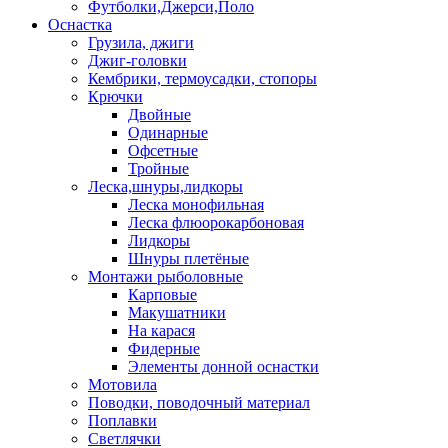
Футболки,Джерси,Поло
Оснастка
Грузила, джиги
Джиг-головки
Кембрики, термоусадки, стопоры
Крючки
Двойные
Одинарные
Офсетные
Тройные
Леска,шнуры,лидкоры
Леска монофильная
Леска флюорокарбоновая
Лидкоры
Шнуры плетёные
Монтажи рыболовные
Карповые
Макушатники
На карася
Фидерные
Элементы донной оснастки
Мотовила
Поводки, поводочный материал
Поплавки
Светлячки