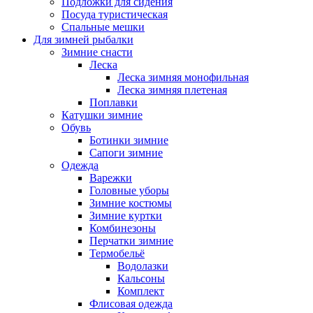
Подложки для сидения
Посуда туристическая
Спальные мешки
Для зимней рыбалки
Зимние снасти
Леска
Леска зимняя монофильная
Леска зимняя плетеная
Поплавки
Катушки зимние
Обувь
Ботинки зимние
Сапоги зимние
Одежда
Варежки
Головные уборы
Зимние костюмы
Зимние куртки
Комбинезоны
Перчатки зимние
Термобельё
Водолазки
Кальсоны
Комплект
Флисовая одежда