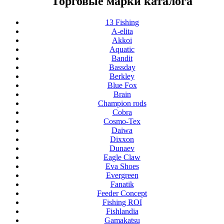
Торговые марки каталога
13 Fishing
A-elita
Akkoi
Aquatic
Bandit
Bassday
Berkley
Blue Fox
Brain
Champion rods
Cobra
Cosmo-Tex
Daiwa
Dixxon
Dunaev
Eagle Claw
Eva Shoes
Evergreen
Fanatik
Feeder Concept
Fishing ROI
Fishlandia
Gamakatsu