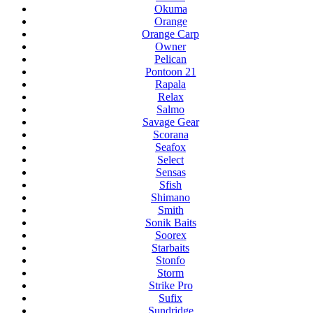
Okuma
Orange
Orange Carp
Owner
Pelican
Pontoon 21
Rapala
Relax
Salmo
Savage Gear
Scorana
Seafox
Select
Sensas
Sfish
Shimano
Smith
Sonik Baits
Soorex
Starbaits
Stonfo
Storm
Strike Pro
Sufix
Sundridge