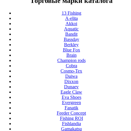
Торговые марки каталога
13 Fishing
A-elita
Akkoi
Aquatic
Bandit
Bassday
Berkley
Blue Fox
Brain
Champion rods
Cobra
Cosmo-Tex
Daiwa
Dixxon
Dunaev
Eagle Claw
Eva Shoes
Evergreen
Fanatik
Feeder Concept
Fishing ROI
Fishlandia
Gamakatsu