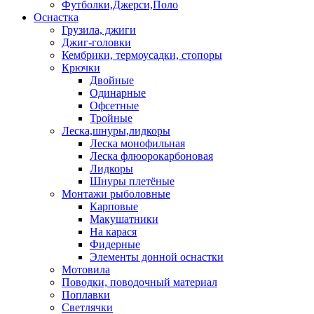
Футболки,Джерси,Поло
Оснастка
Грузила, джиги
Джиг-головки
Кембрики, термоусадки, стопоры
Крючки
Двойные
Одинарные
Офсетные
Тройные
Леска,шнуры,лидкоры
Леска монофильная
Леска флюорокарбоновая
Лидкоры
Шнуры плетёные
Монтажи рыболовные
Карповые
Макушатники
На карася
Фидерные
Элементы донной оснастки
Мотовила
Поводки, поводочный материал
Поплавки
Светлячки