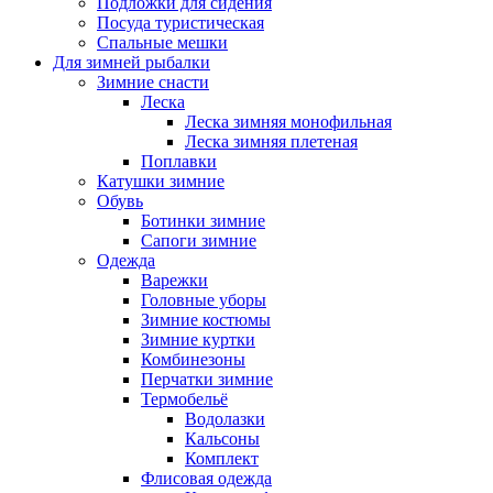
Подложки для сидения
Посуда туристическая
Спальные мешки
Для зимней рыбалки
Зимние снасти
Леска
Леска зимняя монофильная
Леска зимняя плетеная
Поплавки
Катушки зимние
Обувь
Ботинки зимние
Сапоги зимние
Одежда
Варежки
Головные уборы
Зимние костюмы
Зимние куртки
Комбинезоны
Перчатки зимние
Термобельё
Водолазки
Кальсоны
Комплект
Флисовая одежда