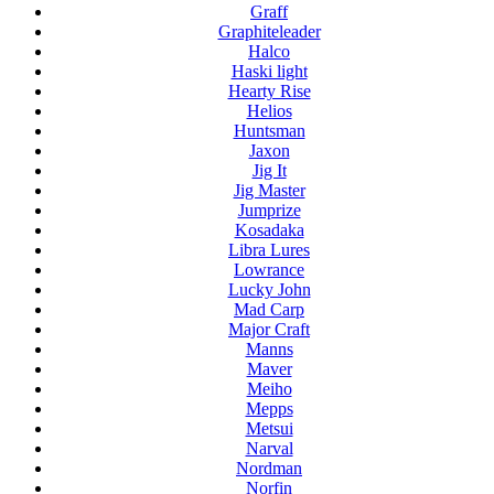
Graff
Graphiteleader
Halco
Haski light
Hearty Rise
Helios
Huntsman
Jaxon
Jig It
Jig Master
Jumprize
Kosadaka
Libra Lures
Lowrance
Lucky John
Mad Carp
Major Craft
Manns
Maver
Meiho
Mepps
Metsui
Narval
Nordman
Norfin