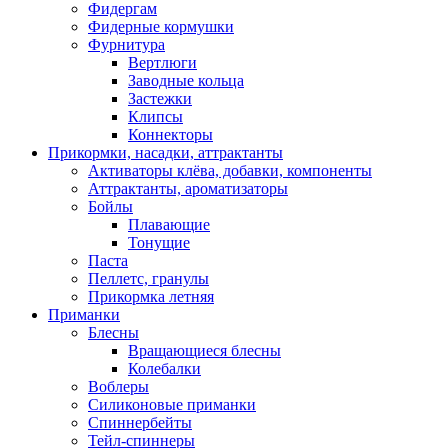
Фидергам
Фидерные кормушки
Фурнитура
Вертлюги
Заводные кольца
Застежки
Клипсы
Коннекторы
Прикормки, насадки, аттрактанты
Активаторы клёва, добавки, компоненты
Аттрактанты, ароматизаторы
Бойлы
Плавающие
Тонущие
Паста
Пеллетс, гранулы
Прикормка летняя
Приманки
Блесны
Вращающиеся блесны
Колебалки
Воблеры
Силиконовые приманки
Спиннербейты
Тейл-спиннеры