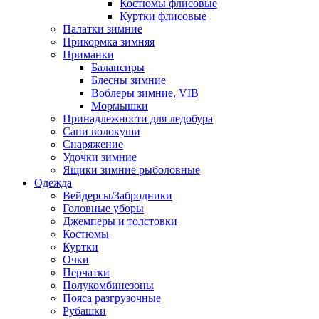
Костюмы флисовые
Куртки флисовые
Палатки зимние
Прикормка зимняя
Приманки
Балансиры
Блесны зимние
Воблеры зимние, VIB
Мормышки
Принадлежности для ледобура
Сани волокуши
Снаряжение
Удочки зимние
Ящики зимние рыболовные
Одежда
Вейдерсы/Забродники
Головные уборы
Джемперы и толстовки
Костюмы
Куртки
Очки
Перчатки
Полукомбинезоны
Пояса разгрузочные
Рубашки