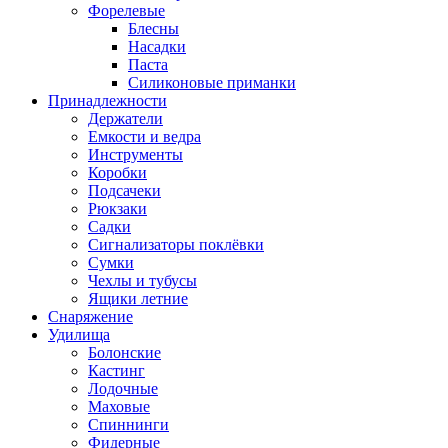
Форелевые
Блесны
Насадки
Паста
Силиконовые приманки
Принадлежности
Держатели
Емкости и ведра
Инструменты
Коробки
Подсачеки
Рюкзаки
Садки
Сигнализаторы поклёвки
Сумки
Чехлы и тубусы
Ящики летние
Снаряжение
Удилища
Болонские
Кастинг
Лодочные
Маховые
Спиннинги
Фидерные