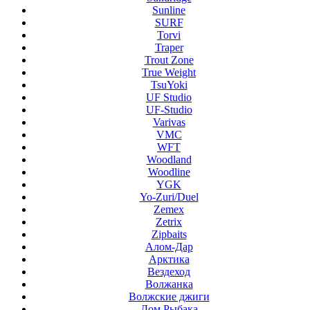
Sunline
SURF
Torvi
Traper
Trout Zone
True Weight
TsuYoki
UF Studio
UF-Studio
Varivas
VMC
WFT
Woodland
Woodline
YGK
Yo-Zuri/Duel
Zemex
Zetrix
Zipbaits
Алом-Дар
Арктика
Вездеход
Волжанка
Волжские джиги
Дом Рыбака