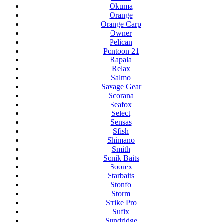
Okuma
Orange
Orange Carp
Owner
Pelican
Pontoon 21
Rapala
Relax
Salmo
Savage Gear
Scorana
Seafox
Select
Sensas
Sfish
Shimano
Smith
Sonik Baits
Soorex
Starbaits
Stonfo
Storm
Strike Pro
Sufix
Sundridge