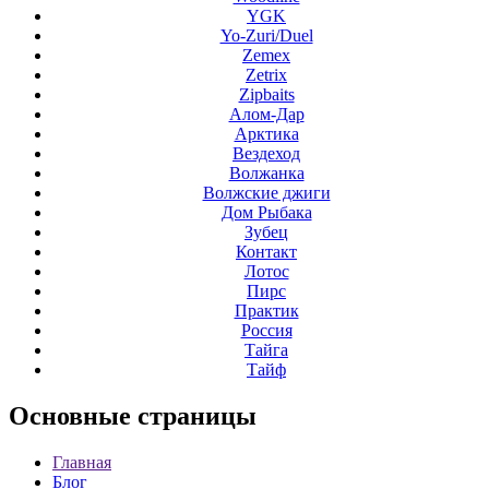
YGK
Yo-Zuri/Duel
Zemex
Zetrix
Zipbaits
Алом-Дар
Арктика
Вездеход
Волжанка
Волжские джиги
Дом Рыбака
Зубец
Контакт
Лотос
Пирс
Практик
Россия
Тайга
Тайф
Основные
страницы
Главная
Блог