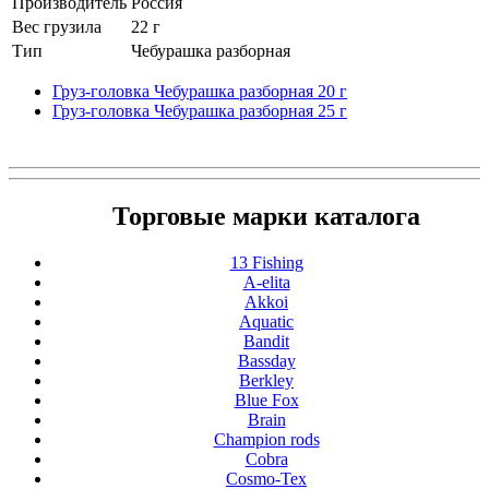
Производитель
Россия
Вес грузила
22 г
Тип
Чебурашка разборная
Груз-головка Чебурашка разборная 20 г
Груз-головка Чебурашка разборная 25 г
Торговые марки каталога
13 Fishing
A-elita
Akkoi
Aquatic
Bandit
Bassday
Berkley
Blue Fox
Brain
Champion rods
Cobra
Cosmo-Tex