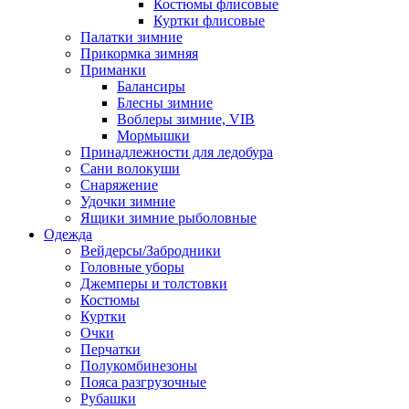
Костюмы флисовые
Куртки флисовые
Палатки зимние
Прикормка зимняя
Приманки
Балансиры
Блесны зимние
Воблеры зимние, VIB
Мормышки
Принадлежности для ледобура
Сани волокуши
Снаряжение
Удочки зимние
Ящики зимние рыболовные
Одежда
Вейдерсы/Забродники
Головные уборы
Джемперы и толстовки
Костюмы
Куртки
Очки
Перчатки
Полукомбинезоны
Пояса разгрузочные
Рубашки