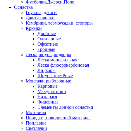
Футболки,Джерси,Поло
Оснастка
Грузила, джиги
Джиг-головки
Кембрики, термоусадки, стопоры
Крючки
Двойные
Одинарные
Офсетные
Тройные
Леска,шнуры,лидкоры
Леска монофильная
Леска флюорокарбоновая
Лидкоры
Шнуры плетёные
Монтажи рыболовные
Карповые
Макушатники
На карася
Фидерные
Элементы донной оснастки
Мотовила
Поводки, поводочный материал
Поплавки
Светлячки