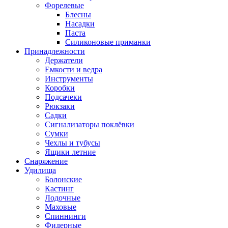
Форелевые
Блесны
Насадки
Паста
Силиконовые приманки
Принадлежности
Держатели
Емкости и ведра
Инструменты
Коробки
Подсачеки
Рюкзаки
Садки
Сигнализаторы поклёвки
Сумки
Чехлы и тубусы
Ящики летние
Снаряжение
Удилища
Болонские
Кастинг
Лодочные
Маховые
Спиннинги
Фидерные