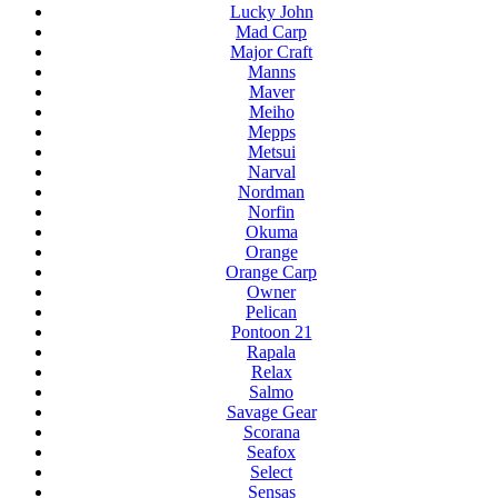
Lucky John
Mad Carp
Major Craft
Manns
Maver
Meiho
Mepps
Metsui
Narval
Nordman
Norfin
Okuma
Orange
Orange Carp
Owner
Pelican
Pontoon 21
Rapala
Relax
Salmo
Savage Gear
Scorana
Seafox
Select
Sensas