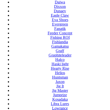
Daiwa
Dixxon
Dunaev
Eagle Claw
Eva Shoes
Evergreen
Fanatik
Feeder Concept
Fishing ROI
Fishlandia
Gamakatsu
Graff
Graphiteleader
Halco
Haski light
Hearty Rise
Helios
Huntsman
Jaxon
Jig It
Jig Master
Jumprize
Kosadaka
Libra Lures
Lowrance