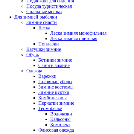
Подложки для сидения
Посуда туристическая
Спальные мешки
Для зимней рыбалки
Зимние снасти
Леска
Леска зимняя монофильная
Леска зимняя плетеная
Поплавки
Катушки зимние
Обувь
Ботинки зимние
Сапоги зимние
Одежда
Варежки
Головные уборы
Зимние костюмы
Зимние куртки
Комбинезоны
Перчатки зимние
Термобельё
Водолазки
Кальсоны
Комплект
Флисовая одежда