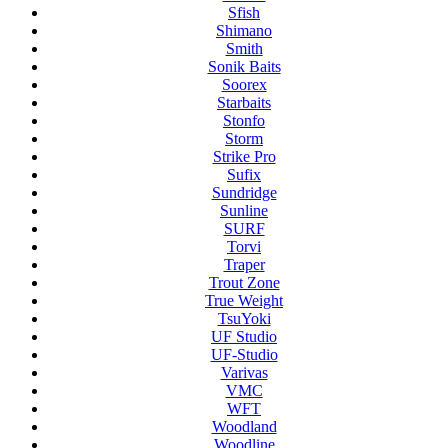
Sfish
Shimano
Smith
Sonik Baits
Soorex
Starbaits
Stonfo
Storm
Strike Pro
Sufix
Sundridge
Sunline
SURF
Torvi
Traper
Trout Zone
True Weight
TsuYoki
UF Studio
UF-Studio
Varivas
VMC
WFT
Woodland
Woodline