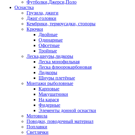
Футболки,Джерси,Поло
Оснастка
Грузила, джиги
Джиг-головки
Кембрики, термоусадки, стопоры
Крючки
Двойные
Одинарные
Офсетные
Тройные
Леска,шнуры,лидкоры
Леска монофильная
Леска флюорокарбоновая
Лидкоры
Шнуры плетёные
Монтажи рыболовные
Карповые
Макушатники
На карася
Фидерные
Элементы донной оснастки
Мотовила
Поводки, поводочный материал
Поплавки
Светлячки