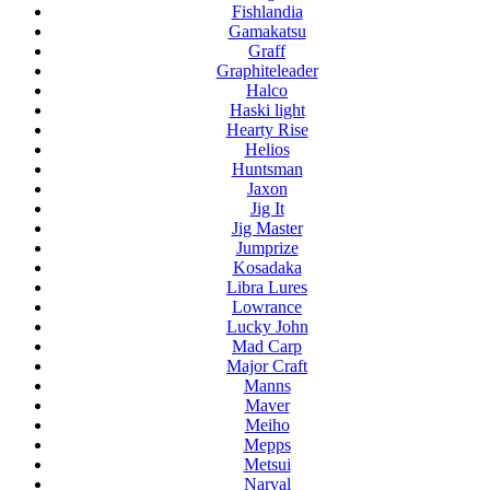
Fishlandia
Gamakatsu
Graff
Graphiteleader
Halco
Haski light
Hearty Rise
Helios
Huntsman
Jaxon
Jig It
Jig Master
Jumprize
Kosadaka
Libra Lures
Lowrance
Lucky John
Mad Carp
Major Craft
Manns
Maver
Meiho
Mepps
Metsui
Narval