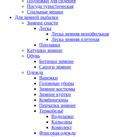
Подложки для сидения
Посуда туристическая
Спальные мешки
Для зимней рыбалки
Зимние снасти
Леска
Леска зимняя монофильная
Леска зимняя плетеная
Поплавки
Катушки зимние
Обувь
Ботинки зимние
Сапоги зимние
Одежда
Варежки
Головные уборы
Зимние костюмы
Зимние куртки
Комбинезоны
Перчатки зимние
Термобельё
Водолазки
Кальсоны
Комплект
Флисовая одежда