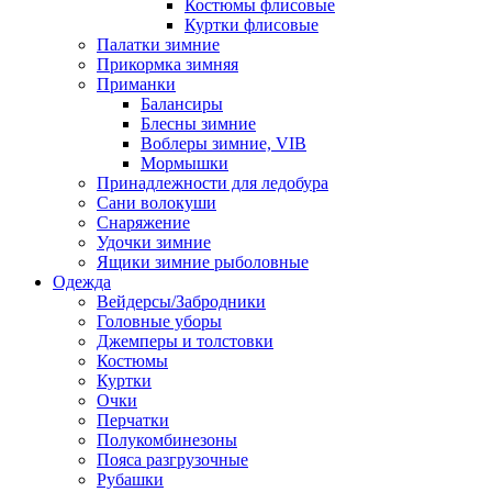
Костюмы флисовые
Куртки флисовые
Палатки зимние
Прикормка зимняя
Приманки
Балансиры
Блесны зимние
Воблеры зимние, VIB
Мормышки
Принадлежности для ледобура
Сани волокуши
Снаряжение
Удочки зимние
Ящики зимние рыболовные
Одежда
Вейдерсы/Забродники
Головные уборы
Джемперы и толстовки
Костюмы
Куртки
Очки
Перчатки
Полукомбинезоны
Пояса разгрузочные
Рубашки