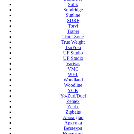
Sufix
Sundridge
Sunline
SURF
Torvi
Traper
Trout Zone
True Weight
TsuYoki
UF Studio
UF-Studio
Varivas
VMC
WFT
Woodland
Woodline
YGK
Yo-Zuri/Duel
Zemex
Zetrix
Zipbaits
Алом-Дар
Арктика
Вездеход
Волжанка