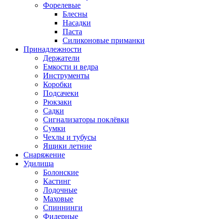
Форелевые
Блесны
Насадки
Паста
Силиконовые приманки
Принадлежности
Держатели
Емкости и ведра
Инструменты
Коробки
Подсачеки
Рюкзаки
Садки
Сигнализаторы поклёвки
Сумки
Чехлы и тубусы
Ящики летние
Снаряжение
Удилища
Болонские
Кастинг
Лодочные
Маховые
Спиннинги
Фидерные