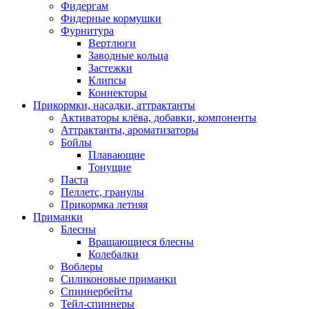
Фидергам
Фидерные кормушки
Фурнитура
Вертлюги
Заводные кольца
Застежки
Клипсы
Коннекторы
Прикормки, насадки, аттрактанты
Активаторы клёва, добавки, компоненты
Аттрактанты, ароматизаторы
Бойлы
Плавающие
Тонущие
Паста
Пеллетс, гранулы
Прикормка летняя
Приманки
Блесны
Вращающиеся блесны
Колебалки
Воблеры
Силиконовые приманки
Спиннербейты
Тейл-спиннеры