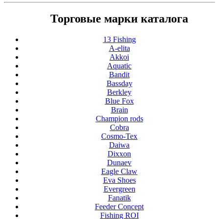
Торговые марки каталога
13 Fishing
A-elita
Akkoi
Aquatic
Bandit
Bassday
Berkley
Blue Fox
Brain
Champion rods
Cobra
Cosmo-Tex
Daiwa
Dixxon
Dunaev
Eagle Claw
Eva Shoes
Evergreen
Fanatik
Feeder Concept
Fishing ROI