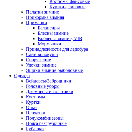
Костюмы флисовые
Куртки флисовые
Палатки зимние
Прикормка зимняя
Приманки
Балансиры
Блесны зимние
Воблеры зимние, VIB
Мормышки
Принадлежности для ледобура
Сани волокуши
Снаряжение
Удочки зимние
Ящики зимние рыболовные
Одежда
Вейдерсы/Забродники
Головные уборы
Джемперы и толстовки
Костюмы
Куртки
Очки
Перчатки
Полукомбинезоны
Пояса разгрузочные
Рубашки