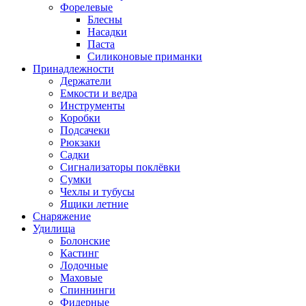
Форелевые
Блесны
Насадки
Паста
Силиконовые приманки
Принадлежности
Держатели
Емкости и ведра
Инструменты
Коробки
Подсачеки
Рюкзаки
Садки
Сигнализаторы поклёвки
Сумки
Чехлы и тубусы
Ящики летние
Снаряжение
Удилища
Болонские
Кастинг
Лодочные
Маховые
Спиннинги
Фидерные