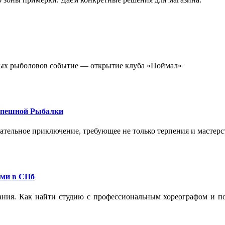
стных рыболовов событие — открытие клуба «Поймал»
спешной Рыбалки
екательное приключение, требующее не только терпения и мастер
ами в СПб
ания. Как найти студию с профессиональным хореографом и по