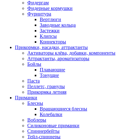
Фидергам
Фидерные кормушки
Фурнитура
Вертлюги
Заводные кольца
Застежки
Клипсы
Коннекторы
Прикормки, насадки, аттрактанты
Активаторы клёва, добавки, компоненты
Аттрактанты, ароматизаторы
Бойлы
Плавающие
Тонущие
Паста
Пеллетс, гранулы
Прикормка летняя
Приманки
Блесны
Вращающиеся блесны
Колебалки
Воблеры
Силиконовые приманки
Спиннербейты
Тейл-спиннеры