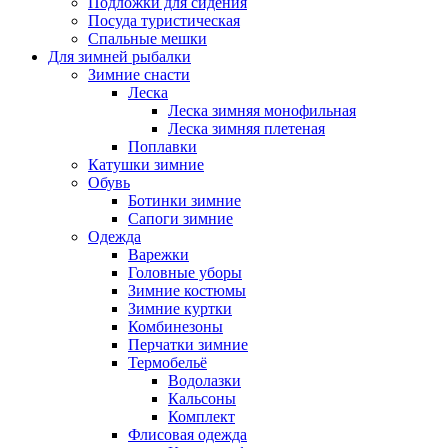
Подложки для сидения
Посуда туристическая
Спальные мешки
Для зимней рыбалки
Зимние снасти
Леска
Леска зимняя монофильная
Леска зимняя плетеная
Поплавки
Катушки зимние
Обувь
Ботинки зимние
Сапоги зимние
Одежда
Варежки
Головные уборы
Зимние костюмы
Зимние куртки
Комбинезоны
Перчатки зимние
Термобельё
Водолазки
Кальсоны
Комплект
Флисовая одежда