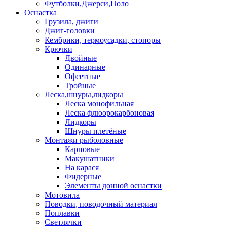
Футболки,Джерси,Поло
Оснастка
Грузила, джиги
Джиг-головки
Кембрики, термоусадки, стопоры
Крючки
Двойные
Одинарные
Офсетные
Тройные
Леска,шнуры,лидкоры
Леска монофильная
Леска флюорокарбоновая
Лидкоры
Шнуры плетёные
Монтажи рыболовные
Карповые
Макушатники
На карася
Фидерные
Элементы донной оснастки
Мотовила
Поводки, поводочный материал
Поплавки
Светлячки