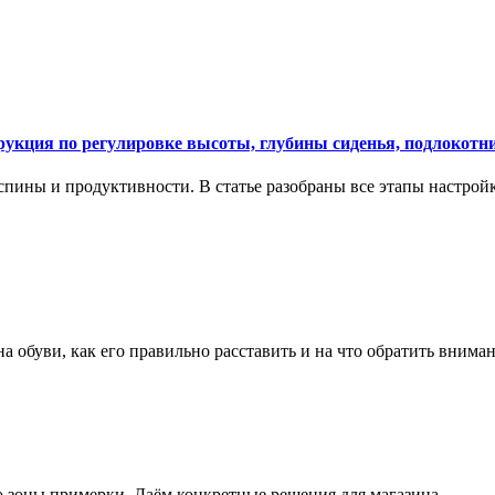
укция по регулировке высоты, глубины сиденья, подлокотни
спины и продуктивности. В статье разобраны все этапы настройк
на обуви, как его правильно расставить и на что обратить вним
о зоны примерки. Даём конкретные решения для магазина.