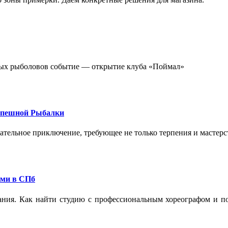
стных рыболовов событие — открытие клуба «Поймал»
спешной Рыбалки
екательное приключение, требующее не только терпения и мастер
ами в СПб
ания. Как найти студию с профессиональным хореографом и по