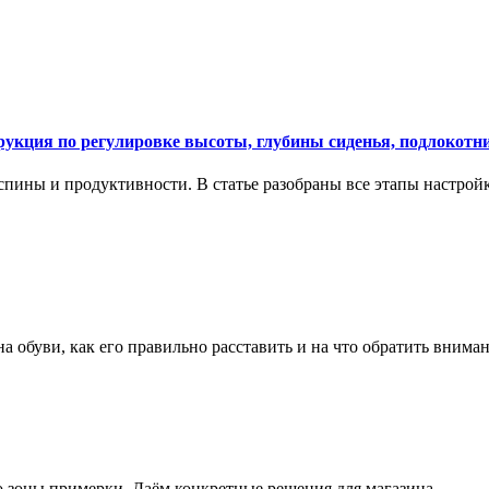
укция по регулировке высоты, глубины сиденья, подлокотни
спины и продуктивности. В статье разобраны все этапы настройк
на обуви, как его правильно расставить и на что обратить вним
о зоны примерки. Даём конкретные решения для магазина.