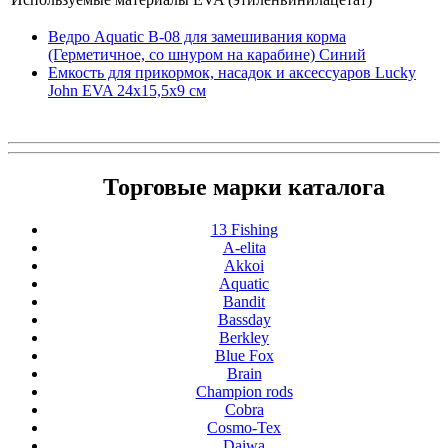
Ведро Aquatic В-08 для замешивания корма
(Герметичное, со шнуром на карабине) Синий
Емкость для прикормок, насадок и аксессуаров Lucky
John EVA 24x15,5x9 см
Торговые марки каталога
13 Fishing
A-elita
Akkoi
Aquatic
Bandit
Bassday
Berkley
Blue Fox
Brain
Champion rods
Cobra
Cosmo-Tex
Daiwa