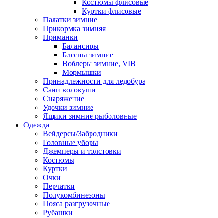
Костюмы флисовые
Куртки флисовые
Палатки зимние
Прикормка зимняя
Приманки
Балансиры
Блесны зимние
Воблеры зимние, VIB
Мормышки
Принадлежности для ледобура
Сани волокуши
Снаряжение
Удочки зимние
Ящики зимние рыболовные
Одежда
Вейдерсы/Забродники
Головные уборы
Джемперы и толстовки
Костюмы
Куртки
Очки
Перчатки
Полукомбинезоны
Пояса разгрузочные
Рубашки