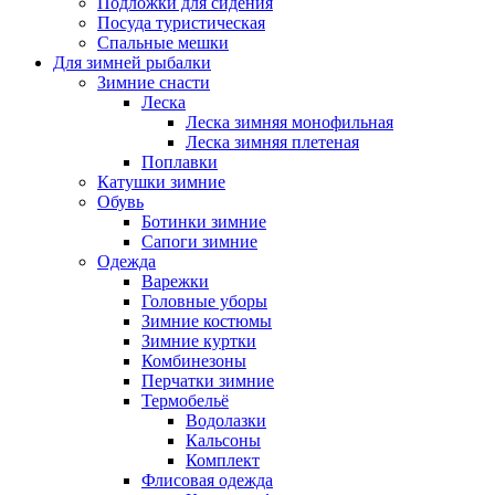
Подложки для сидения
Посуда туристическая
Спальные мешки
Для зимней рыбалки
Зимние снасти
Леска
Леска зимняя монофильная
Леска зимняя плетеная
Поплавки
Катушки зимние
Обувь
Ботинки зимние
Сапоги зимние
Одежда
Варежки
Головные уборы
Зимние костюмы
Зимние куртки
Комбинезоны
Перчатки зимние
Термобельё
Водолазки
Кальсоны
Комплект
Флисовая одежда