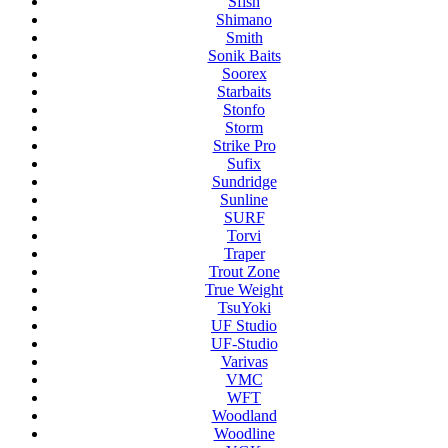
Sfish
Shimano
Smith
Sonik Baits
Soorex
Starbaits
Stonfo
Storm
Strike Pro
Sufix
Sundridge
Sunline
SURF
Torvi
Traper
Trout Zone
True Weight
TsuYoki
UF Studio
UF-Studio
Varivas
VMC
WFT
Woodland
Woodline