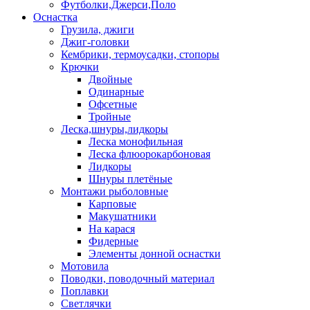
Футболки,Джерси,Поло
Оснастка
Грузила, джиги
Джиг-головки
Кембрики, термоусадки, стопоры
Крючки
Двойные
Одинарные
Офсетные
Тройные
Леска,шнуры,лидкоры
Леска монофильная
Леска флюорокарбоновая
Лидкоры
Шнуры плетёные
Монтажи рыболовные
Карповые
Макушатники
На карася
Фидерные
Элементы донной оснастки
Мотовила
Поводки, поводочный материал
Поплавки
Светлячки