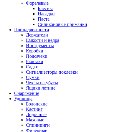
Форелевые
Блесны
Насадки
Паста
Силиконовые приманки
Принадлежности
Держатели
Емкости и ведра
Инструменты
Коробки
Подсачеки
Рюкзаки
Садки
Сигнализаторы поклёвки
Сумки
Чехлы и тубусы
Ящики летние
Снаряжение
Удилища
Болонские
Кастинг
Лодочные
Маховые
Спиннинги
Фидерные