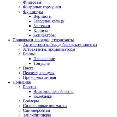
Фидергам
Фидерные кормушки
Фурнитура
Вертлюги
Заводные кольца
Застежки
Клипсы
Коннекторы
Прикормки, насадки, аттрактанты
Активаторы клёва, добавки, компоненты
Аттрактанты, ароматизаторы
Бойлы
Плавающие
Тонущие
Паста
Пеллетс, гранулы
Прикормка летняя
Приманки
Блесны
Вращающиеся блесны
Колебалки
Воблеры
Силиконовые приманки
Спиннербейты
Тейл-спиннеры