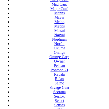
Mad Carp
Major Craft
Manns
Maver
Meiho
Mepps
Metsui
Narval
Nordman
Norfin
Okuma
Orange
Orange Carp
Owner
Pelican
Pontoon 21
Rapala
Relax
Salmo
Savage Gear
Scorana
Seafox
Select
Sensas