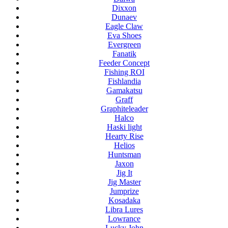
Dixxon
Dunaev
Eagle Claw
Eva Shoes
Evergreen
Fanatik
Feeder Concept
Fishing ROI
Fishlandia
Gamakatsu
Graff
Graphiteleader
Halco
Haski light
Hearty Rise
Helios
Huntsman
Jaxon
Jig It
Jig Master
Jumprize
Kosadaka
Libra Lures
Lowrance
Lucky John