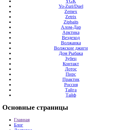
YGK
Yo-Zuri/Duel
Zemex
Zetrix
Zipbaits
Алом-Дар
Арктика
Вездеход
Волжанка
Волжские джиги
Дом Рыбака
Зубец
Контакт
Лотос
Пирс
Практик
Россия
Тайга
Тайф
Основные
страницы
Главная
Блог